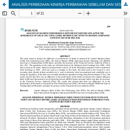
ANALISIS PERBEDAAN KINERJA PERBANKAN SEBELUM DAN SESUDAH MUNCULNYA OJK TAHUN 2011 DENGAN METODE CAMEL (STUDI KASUS PADA PERUSAHAAN PERBANKAN YANG LISTING DI BEI TAHUN 2006-2016)