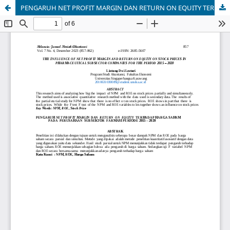
PENGARUH NET PROFIT MARGIN DAN RETURN ON EQUITY TERHADAP HARGA SAHAM PADA PERUSAHAAN SUBSEKTOR FARMASI PERIODE 2015 â€“ 2020