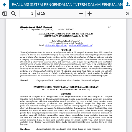
EVALUASI SISTEM PENGENDALIAN INTERN DALAM PENJUALAN (STUDI PADA PT. ANUGRAH NUSANTARA RAYA)