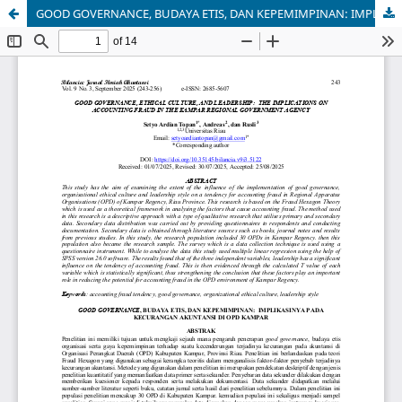
GOOD GOVERNANCE, BUDAYA ETIS, DAN KEPEMIMPINAN: IMPLIKASINYA PADA KECURANGAN AKUNTANSI DI OPD KAMPAR