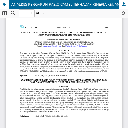
ANALISIS PENGARUH RASIO CAMEL TERHADAP KINERJA KEUANGAN PERBANKAN PADA BANK YANG TERDAFTAR DI BURSA EFEK INDONESIA TAHUN 2011-2016