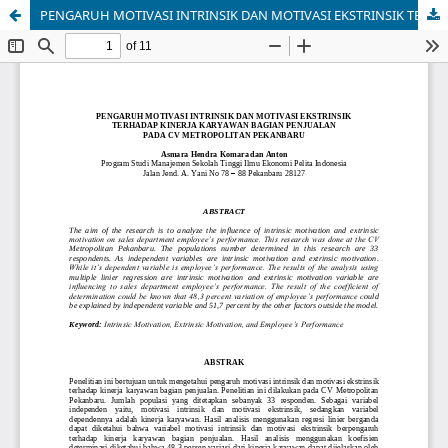
PENGARUH MOTIVASI INTRINSIK DAN MOTIVASI EKSTRINSIK TERHADAP KINERJA KARYAWAN BAGIAN PENJUALAN PADA CV METROPOLITAN PEKANBARU