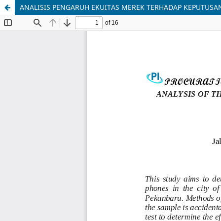
ANALISIS PENGARUH EKUITAS MEREK TERHADAP KEPUTUSA