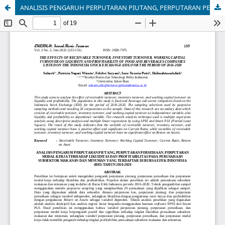
ANALISIS PENGARUH PERPUTARAN PIUTANG, PERPUTARAN PERSEDIAAN, PERPUTARAN MODAL KERJA TERHADAP LIKUIDITAS DAN PROFITABILITAS PADA PERUSAHAAN SUBSEKTOR MAKANAN DAN MINUMAN YANG TERDAFTAR DI BURSA EFEK INDONESIA (BEI) TAHUN 2016-2020