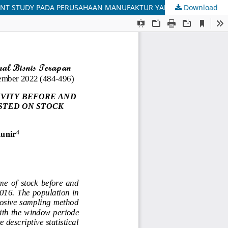
Download
ANALISIS PERBEDAAN ABNORMAL RETURN DAN TRADING VOLUME ACTIVITY SAHAM SEBELUM DAN SESUDAH STOCK SPLIT (EVENT STUDY PADA PERUSAHAAN MANUFAKTUR YANG TERDAFTAR DI BEI TAHUN 2013-2016)