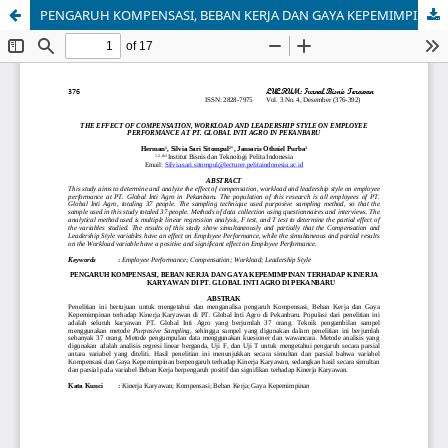
PENGARUH KOMPENSASI, BEBAN KERJA DAN GAYA KEPEMIMPINAN TERHADAP KINERJA KARYAWAN DI PT. GLOBAL INTI AGRO DI PEKANBARU