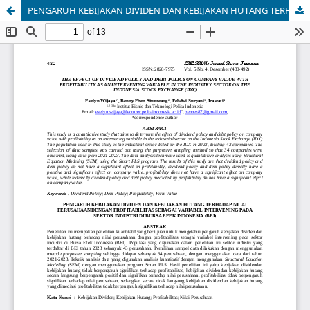
PENGARUH KEBIJAKAN DIVIDEN DAN KEBIJAKAN HUTANG TERHADAP NILAI PERUSAHAAN DENGAN PROFITABILITAS SEBAGAI VARIABEL INTERVENING PADA SEKTOR INDUSTRI DI BURSA EFEK INDONESIA (BEI)