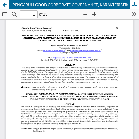
PENGARUH GOOD CORPORATE GOVERNANCE, KARAKTERISTIK PERUSAHAAN DAN KUALITAS AUDIT TERHADAP PENGUNGKAPAN ANTIKORUPSI PADA PERUSAHAAN SEKTOR ENERGI YANG TERDAFTAR DI BURSA EFEK INDONESIA PERIODE 2022-2024