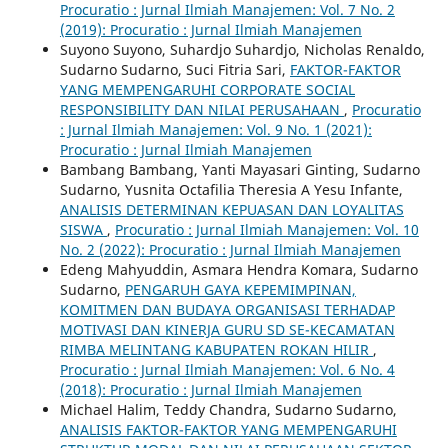
Procuratio : Jurnal Ilmiah Manajemen: Vol. 7 No. 2
(2019): Procuratio : Jurnal Ilmiah Manajemen
Suyono Suyono, Suhardjo Suhardjo, Nicholas Renaldo,
Sudarno Sudarno, Suci Fitria Sari,
FAKTOR-FAKTOR
YANG MEMPENGARUHI CORPORATE SOCIAL
RESPONSIBILITY DAN NILAI PERUSAHAAN
,
Procuratio
: Jurnal Ilmiah Manajemen: Vol. 9 No. 1 (2021):
Procuratio : Jurnal Ilmiah Manajemen
Bambang Bambang, Yanti Mayasari Ginting, Sudarno
Sudarno, Yusnita Octafilia Theresia A Yesu Infante,
ANALISIS DETERMINAN KEPUASAN DAN LOYALITAS
SISWA
,
Procuratio : Jurnal Ilmiah Manajemen: Vol. 10
No. 2 (2022): Procuratio : Jurnal Ilmiah Manajemen
Edeng Mahyuddin, Asmara Hendra Komara, Sudarno
Sudarno,
PENGARUH GAYA KEPEMIMPINAN,
KOMITMEN DAN BUDAYA ORGANISASI TERHADAP
MOTIVASI DAN KINERJA GURU SD SE-KECAMATAN
RIMBA MELINTANG KABUPATEN ROKAN HILIR
,
Procuratio : Jurnal Ilmiah Manajemen: Vol. 6 No. 4
(2018): Procuratio : Jurnal Ilmiah Manajemen
Michael Halim, Teddy Chandra, Sudarno Sudarno,
ANALISIS FAKTOR-FAKTOR YANG MEMPENGARUHI