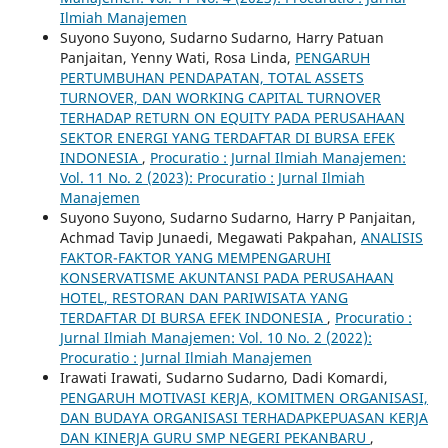
Ilmiah Manajemen
Suyono Suyono, Sudarno Sudarno, Harry Patuan
Panjaitan, Yenny Wati, Rosa Linda,
PENGARUH
PERTUMBUHAN PENDAPATAN, TOTAL ASSETS
TURNOVER, DAN WORKING CAPITAL TURNOVER
TERHADAP RETURN ON EQUITY PADA PERUSAHAAN
SEKTOR ENERGI YANG TERDAFTAR DI BURSA EFEK
INDONESIA
,
Procuratio : Jurnal Ilmiah Manajemen:
Vol. 11 No. 2 (2023): Procuratio : Jurnal Ilmiah
Manajemen
Suyono Suyono, Sudarno Sudarno, Harry P Panjaitan,
Achmad Tavip Junaedi, Megawati Pakpahan,
ANALISIS
FAKTOR-FAKTOR YANG MEMPENGARUHI
KONSERVATISME AKUNTANSI PADA PERUSAHAAN
HOTEL, RESTORAN DAN PARIWISATA YANG
TERDAFTAR DI BURSA EFEK INDONESIA
,
Procuratio :
Jurnal Ilmiah Manajemen: Vol. 10 No. 2 (2022):
Procuratio : Jurnal Ilmiah Manajemen
Irawati Irawati, Sudarno Sudarno, Dadi Komardi,
PENGARUH MOTIVASI KERJA, KOMITMEN ORGANISASI,
DAN BUDAYA ORGANISASI TERHADAPKEPUASAN KERJA
DAN KINERJA GURU SMP NEGERI PEKANBARU
,