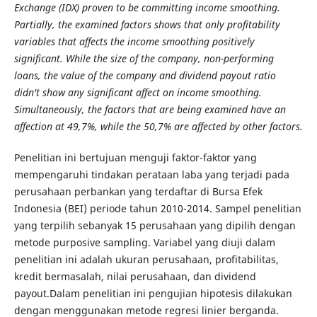
Exchange (IDX) proven to be committing income smoothing.
Partially, the examined factors shows that only profitability
variables that affects the income smoothing positively
significant. While the size of the company, non-performing
loans, the value of the company and dividend payout ratio
didn't show any significant affect on income smoothing.
Simultaneously, the factors that are being examined have an
affection at 49,7%, while the 50,7% are affected by other factors.
Penelitian ini bertujuan menguji faktor-faktor yang
mempengaruhi tindakan perataan laba yang terjadi pada
perusahaan perbankan yang terdaftar di Bursa Efek
Indonesia (BEI) periode tahun 2010-2014. Sampel penelitian
yang terpilih sebanyak 15 perusahaan yang dipilih dengan
metode purposive sampling. Variabel yang diuji dalam
penelitian ini adalah ukuran perusahaan, profitabilitas,
kredit bermasalah, nilai perusahaan, dan dividend
payout.Dalam penelitian ini pengujian hipotesis dilakukan
dengan menggunakan metode regresi linier berganda.