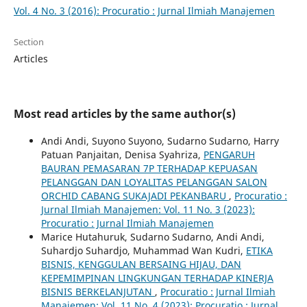
Vol. 4 No. 3 (2016): Procuratio : Jurnal Ilmiah Manajemen
Section
Articles
Most read articles by the same author(s)
Andi Andi, Suyono Suyono, Sudarno Sudarno, Harry
Patuan Panjaitan, Denisa Syahriza,
PENGARUH
BAURAN PEMASARAN 7P TERHADAP KEPUASAN
PELANGGAN DAN LOYALITAS PELANGGAN SALON
ORCHID CABANG SUKAJADI PEKANBARU
,
Procuratio :
Jurnal Ilmiah Manajemen: Vol. 11 No. 3 (2023):
Procuratio : Jurnal Ilmiah Manajemen
Marice Hutahuruk, Sudarno Sudarno, Andi Andi,
Suhardjo Suhardjo, Muhammad Wan Kudri,
ETIKA
BISNIS, KENGGULAN BERSAING HIJAU, DAN
KEPEMIMPINAN LINGKUNGAN TERHADAP KINERJA
BISNIS BERKELANJUTAN
,
Procuratio : Jurnal Ilmiah
Manajemen: Vol. 11 No. 4 (2023): Procuratio : Jurnal