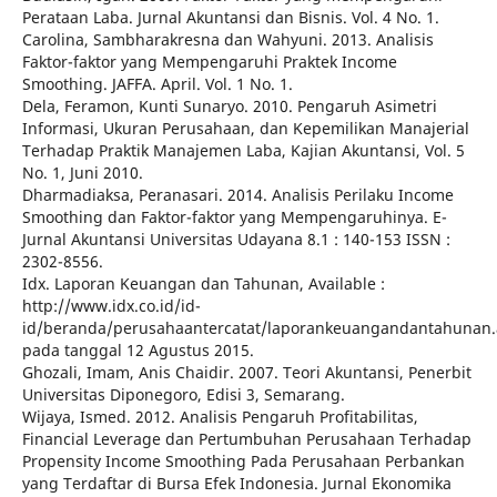
Perataan Laba. Jurnal Akuntansi dan Bisnis. Vol. 4 No. 1.
Carolina, Sambharakresna dan Wahyuni. 2013. Analisis
Faktor-faktor yang Mempengaruhi Praktek Income
Smoothing. JAFFA. April. Vol. 1 No. 1.
Dela, Feramon, Kunti Sunaryo. 2010. Pengaruh Asimetri
Informasi, Ukuran Perusahaan, dan Kepemilikan Manajerial
Terhadap Praktik Manajemen Laba, Kajian Akuntansi, Vol. 5
No. 1, Juni 2010.
Dharmadiaksa, Peranasari. 2014. Analisis Perilaku Income
Smoothing dan Faktor-faktor yang Mempengaruhinya. E-
Jurnal Akuntansi Universitas Udayana 8.1 : 140-153 ISSN :
2302-8556.
Idx. Laporan Keuangan dan Tahunan, Available :
http://www.idx.co.id/id-
id/beranda/perusahaantercatat/laporankeuangandantahunan.
pada tanggal 12 Agustus 2015.
Ghozali, Imam, Anis Chaidir. 2007. Teori Akuntansi, Penerbit
Universitas Diponegoro, Edisi 3, Semarang.
Wijaya, Ismed. 2012. Analisis Pengaruh Profitabilitas,
Financial Leverage dan Pertumbuhan Perusahaan Terhadap
Propensity Income Smoothing Pada Perusahaan Perbankan
yang Terdaftar di Bursa Efek Indonesia. Jurnal Ekonomika