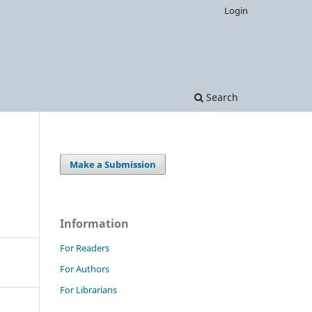
Login
Search
Make a Submission
Information
For Readers
For Authors
For Librarians