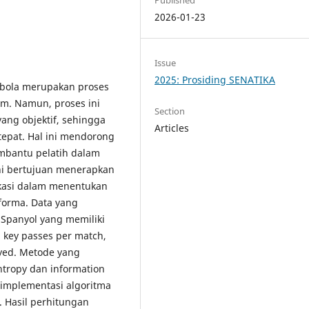
2026-01-23
Issue
2025: Prosiding SENATIKA
 bola merupakan proses
im. Namun, proses ini
Section
yang objektif, sehingga
Articles
epat. Hal ini mendorong
embantu pelatih dalam
ni bertujuan menerapkan
ikasi dalam menentukan
forma. Data yang
 Spanyol yang memiliki
s, key passes per match,
ayed. Metode yang
ntropy dan information
implementasi algoritma
 Hasil perhitungan