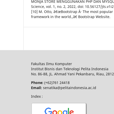
MONJA STORE MENGGUNAKAN PHP DAN MYSQL,â€
Science, vol. 1, no. 2, 2022, doi: 10.56127/jts.v1i2
[10] M. Otto, â€œBootstrap Â· The most popular
framework in the world.,â€ Bootstrap Website.
Fakultas Ilmu Komputer
Institut Bisnis dan Teknologi Pelita Indonesia
No.
86-88,
JL.
Ahmad Yani
Pekanbaru
, Riau, 281
Phone:
(+62)761
24418
Email:
senatika@pelitaindonesia.ac.id
Index :