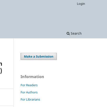
Login
Search
Make a Submission
n
)
Information
For Readers
For Authors
For Librarians