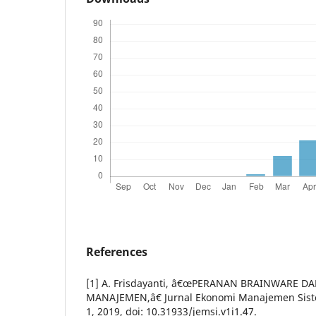
References
[1] A. Frisdayanti, â€œPERANAN BRAINWARE D
MANAJEMEN,â€ Jurnal Ekonomi Manajemen Sistem
1, 2019, doi: 10.31933/jemsi.v1i1.47.