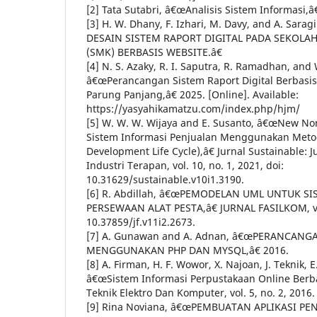
[2] Tata Sutabri, â€œAnalisis Sistem Informasi,â€
[3] H. W. Dhany, F. Izhari, M. Davy, and A. S
DESAIN SISTEM RAPORT DIGITAL PADA SEKOL
(SMK) BERBASIS WEBSITE.â€
[4] N. S. Azaky, R. I. Saputra, R. Ramadhan, and
â€œPerancangan Sistem Raport Digital Berbasis
Parung Panjang,â€ 2025. [Online]. Available:
https://yasyahikamatzu.com/index.php/hjm/
[5] W. W. W. Wijaya and E. Susanto, â€œNew 
Sistem Informasi Penjualan Menggunakan Meto
Development Life Cycle),â€ Jurnal Sustainable: J
Industri Terapan, vol. 10, no. 1, 2021, doi:
10.31629/sustainable.v10i1.3190.
[6] R. Abdillah, â€œPEMODELAN UML UNTUK S
PERSEWAAN ALAT PESTA,â€ JURNAL FASILKOM, vol.
10.37859/jf.v11i2.2673.
[7] A. Gunawan and A. Adnan, â€œPERANCAN
MENGGUNAKAN PHP DAN MYSQL,â€ 2016.
[8] A. Firman, H. F. Wowor, X. Najoan, J. Teknik, E
â€œSistem Informasi Perpustakaan Online Berba
Teknik Elektro Dan Komputer, vol. 5, no. 2, 2016.
[9] Rina Noviana, â€œPEMBUATAN APLIKASI PE