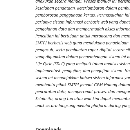
dilakukan secara manual. Proses manual ini beris
kesalahan pendataan, keterlambatan dalam pembu
pemborosan penggunaan kertas. Permasalahan ini 
perlunya sistem informasi berbasis web yang dapa
pengolahan data dan mempermudah akses informas
Penelitian ini bertujuan untuk merancang dan me
SMTPI berbasis web guna mendukung pengelolaan 
pengasuh, serta pembuatan rapor digital secara ef
yang digunakan dalam pengembangan sistem ini a
Life Cycle (SDLC) yang meliputi tahap analisis sist
implementasi, pengujian, dan pengujian sistem. H
sistem ini menunjukkan bahwa sistem informasi 
membantu pihak SMTPI Jemaat GPM Halong dalam
pencatatan data, mempercepat proses, dan mengu
Selain itu, orang tua atau wali kini dapat meman
anak secara langsung melalui platform daring yang
Downloads