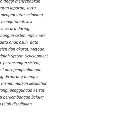
iko tinggi menyebabkan
atan laporan, serta
menjadi latar belakang
t mengotomatisasi
i secara daring.
mbangun sistem informasi
data anak asuh, data
isien dan akurat. Metode
dalah System Development
em, perancangan sistem,
asil dari pengembangan
yang dirancang mampu
 meminimalkan kesalahan
rangi penggunaan kertas.
tau perkembangan belajar
 telah disediakan.