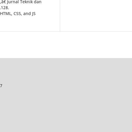
 Jurnal Teknik dan
.128.
 HTML, CSS, and JS
27