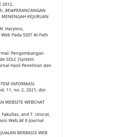
 2012.
aragih, â€œPERANCANGAN
AH MENENGAH KEJURUAN
 W. Haryono,
 Web Pada SDIT Al-Fath
Normal: Pengembangan
de SDLC (System
urnal Hasil Penelitian dan
ISTEM INFORMASI
 11, no. 2, 2021, doi:
GAN WEBSITE WEBCHAT
. Fakultas, and T. Unsrat,
sis Web,â€ E-Journal
NJUALAN BERBASIS WEB