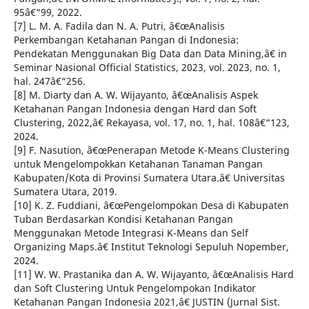
95â€“99, 2022.
[7] L. M. A. Fadila dan N. A. Putri, â€œAnalisis
Perkembangan Ketahanan Pangan di Indonesia:
Pendekatan Menggunakan Big Data dan Data Mining,â€ in
Seminar Nasional Official Statistics, 2023, vol. 2023, no. 1,
hal. 247â€“256.
[8] M. Diarty dan A. W. Wijayanto, â€œAnalisis Aspek
Ketahanan Pangan Indonesia dengan Hard dan Soft
Clustering, 2022,â€ Rekayasa, vol. 17, no. 1, hal. 108â€“123,
2024.
[9] F. Nasution, â€œPenerapan Metode K-Means Clustering
untuk Mengelompokkan Ketahanan Tanaman Pangan
Kabupaten/Kota di Provinsi Sumatera Utara.â€ Universitas
Sumatera Utara, 2019.
[10] K. Z. Fuddiani, â€œPengelompokan Desa di Kabupaten
Tuban Berdasarkan Kondisi Ketahanan Pangan
Menggunakan Metode Integrasi K-Means dan Self
Organizing Maps.â€ Institut Teknologi Sepuluh Nopember,
2024.
[11] W. W. Prastanika dan A. W. Wijayanto, â€œAnalisis Hard
dan Soft Clustering Untuk Pengelompokan Indikator
Ketahanan Pangan Indonesia 2021,â€ JUSTIN (Jurnal Sist.