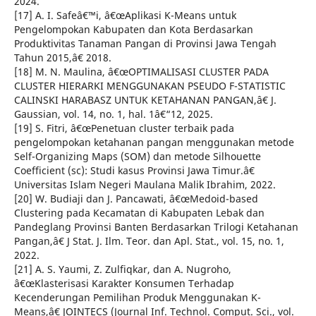
2024.
[17] A. I. Safeâ€™i, â€œAplikasi K-Means untuk
Pengelompokan Kabupaten dan Kota Berdasarkan
Produktivitas Tanaman Pangan di Provinsi Jawa Tengah
Tahun 2015,â€ 2018.
[18] M. N. Maulina, â€œOPTIMALISASI CLUSTER PADA
CLUSTER HIERARKI MENGGUNAKAN PSEUDO F-STATISTIC
CALINSKI HARABASZ UNTUK KETAHANAN PANGAN,â€ J.
Gaussian, vol. 14, no. 1, hal. 1â€“12, 2025.
[19] S. Fitri, â€œPenetuan cluster terbaik pada
pengelompokan ketahanan pangan menggunakan metode
Self-Organizing Maps (SOM) dan metode Silhouette
Coefficient (sc): Studi kasus Provinsi Jawa Timur.â€
Universitas Islam Negeri Maulana Malik Ibrahim, 2022.
[20] W. Budiaji dan J. Pancawati, â€œMedoid-based
Clustering pada Kecamatan di Kabupaten Lebak dan
Pandeglang Provinsi Banten Berdasarkan Trilogi Ketahanan
Pangan,â€ J Stat. J. Ilm. Teor. dan Apl. Stat., vol. 15, no. 1,
2022.
[21] A. S. Yaumi, Z. Zulfiqkar, dan A. Nugroho,
â€œKlasterisasi Karakter Konsumen Terhadap
Kecenderungan Pemilihan Produk Menggunakan K-
Means,â€ JOINTECS (Journal Inf. Technol. Comput. Sci., vol.