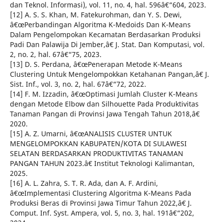
dan Teknol. Informasi), vol. 11, no. 4, hal. 596â€“604, 2023.
[12] A. S. S. Khan, M. Fatekurohman, dan Y. S. Dewi,
â€œPerbandingan Algoritma K-Medoids Dan K-Means
Dalam Pengelompokan Kecamatan Berdasarkan Produksi
Padi Dan Palawija Di Jember,â€ J. Stat. Dan Komputasi, vol.
2, no. 2, hal. 67â€“75, 2023.
[13] D. S. Perdana, â€œPenerapan Metode K-Means
Clustering Untuk Mengelompokkan Ketahanan Pangan,â€ J.
Sist. Inf., vol. 3, no. 2, hal. 67â€“72, 2022.
[14] F. M. Izzadin, â€œOptimasi Jumlah Cluster K-Means
dengan Metode Elbow dan Silhouette Pada Produktivitas
Tanaman Pangan di Provinsi Jawa Tengah Tahun 2018,â€
2020.
[15] A. Z. Umarni, â€œANALISIS CLUSTER UNTUK
MENGELOMPOKKAN KABUPATEN/KOTA DI SULAWESI
SELATAN BERDASARKAN PRODUKTIVITAS TANAMAN
PANGAN TAHUN 2023.â€ Institut Teknologi Kalimantan,
2025.
[16] A. L. Zahra, S. T. R. Ada, dan A. F. Ardini,
â€œImplementasi Clustering Algoritma K-Means Pada
Produksi Beras di Provinsi Jawa Timur Tahun 2022,â€ J.
Comput. Inf. Syst. Ampera, vol. 5, no. 3, hal. 191â€“202,