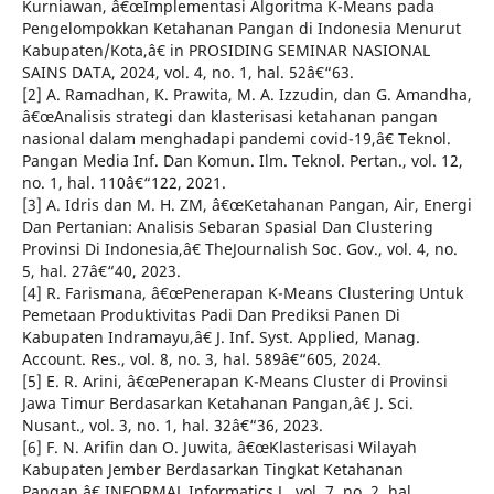
Kurniawan, â€œImplementasi Algoritma K-Means pada
Pengelompokkan Ketahanan Pangan di Indonesia Menurut
Kabupaten/Kota,â€ in PROSIDING SEMINAR NASIONAL
SAINS DATA, 2024, vol. 4, no. 1, hal. 52â€“63.
[2] A. Ramadhan, K. Prawita, M. A. Izzudin, dan G. Amandha,
â€œAnalisis strategi dan klasterisasi ketahanan pangan
nasional dalam menghadapi pandemi covid-19,â€ Teknol.
Pangan Media Inf. Dan Komun. Ilm. Teknol. Pertan., vol. 12,
no. 1, hal. 110â€“122, 2021.
[3] A. Idris dan M. H. ZM, â€œKetahanan Pangan, Air, Energi
Dan Pertanian: Analisis Sebaran Spasial Dan Clustering
Provinsi Di Indonesia,â€ TheJournalish Soc. Gov., vol. 4, no.
5, hal. 27â€“40, 2023.
[4] R. Farismana, â€œPenerapan K-Means Clustering Untuk
Pemetaan Produktivitas Padi Dan Prediksi Panen Di
Kabupaten Indramayu,â€ J. Inf. Syst. Applied, Manag.
Account. Res., vol. 8, no. 3, hal. 589â€“605, 2024.
[5] E. R. Arini, â€œPenerapan K-Means Cluster di Provinsi
Jawa Timur Berdasarkan Ketahanan Pangan,â€ J. Sci.
Nusant., vol. 3, no. 1, hal. 32â€“36, 2023.
[6] F. N. Arifin dan O. Juwita, â€œKlasterisasi Wilayah
Kabupaten Jember Berdasarkan Tingkat Ketahanan
Pangan,â€ INFORMAL Informatics J., vol. 7, no. 2, hal.