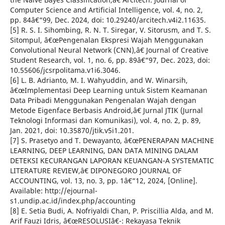
Computer Science and Artificial Intelligence, vol. 4, no. 2,
pp. 84â€“99, Dec. 2024, doi: 10.29240/arcitech.v4i2.11635.
[5] R. S. I. Sihombing, R. N. T. Siregar, V. Sitorusm, and T. S.
Sitompul, â€œPengenalan Ekspresi Wajah Menggunakan
Convolutional Neural Network (CNN),â€ Journal of Creative
Student Research, vol. 1, no. 6, pp. 89â€“97, Dec. 2023, doi:
10.55606/jcsrpolitama.v1i6.3046.
[6] L. B. Adrianto, M. I. Wahyuddin, and W. Winarsih,
â€œImplementasi Deep Learning untuk Sistem Keamanan
Data Pribadi Menggunakan Pengenalan Wajah dengan
Metode Eigenface Berbasis Android,â€ Jurnal JTIK (Jurnal
Teknologi Informasi dan Komunikasi), vol. 4, no. 2, p. 89,
Jan. 2021, doi: 10.35870/jtik.v5i1.201.
[7] S. Prasetyo and T. Dewayanto, â€œPENERAPAN MACHINE
LEARNING, DEEP LEARNING, DAN DATA MINING DALAM
DETEKSI KECURANGAN LAPORAN KEUANGAN-A SYSTEMATIC
LITERATURE REVIEW,â€ DIPONEGORO JOURNAL OF
ACCOUNTING, vol. 13, no. 3, pp. 1â€“12, 2024, [Online].
Available: http://ejournal-
s1.undip.ac.id/index.php/accounting
[8] E. Setia Budi, A. Nofriyaldi Chan, P. Priscillia Alda, and M.
Arif Fauzi Idris, â€œRESOLUSIâ€¯: Rekayasa Teknik