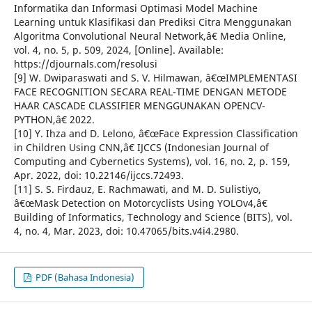
Informatika dan Informasi Optimasi Model Machine
Learning untuk Klasifikasi dan Prediksi Citra Menggunakan
Algoritma Convolutional Neural Network,â€ Media Online,
vol. 4, no. 5, p. 509, 2024, [Online]. Available:
https://djournals.com/resolusi
[9] W. Dwiparaswati and S. V. Hilmawan, â€œIMPLEMENTASI
FACE RECOGNITION SECARA REAL-TIME DENGAN METODE
HAAR CASCADE CLASSIFIER MENGGUNAKAN OPENCV-
PYTHON,â€ 2022.
[10] Y. Ihza and D. Lelono, â€œFace Expression Classification
in Children Using CNN,â€ IJCCS (Indonesian Journal of
Computing and Cybernetics Systems), vol. 16, no. 2, p. 159,
Apr. 2022, doi: 10.22146/ijccs.72493.
[11] S. S. Firdauz, E. Rachmawati, and M. D. Sulistiyo,
â€œMask Detection on Motorcyclists Using YOLOv4,â€
Building of Informatics, Technology and Science (BITS), vol.
4, no. 4, Mar. 2023, doi: 10.47065/bits.v4i4.2980.
PDF (Bahasa Indonesia)