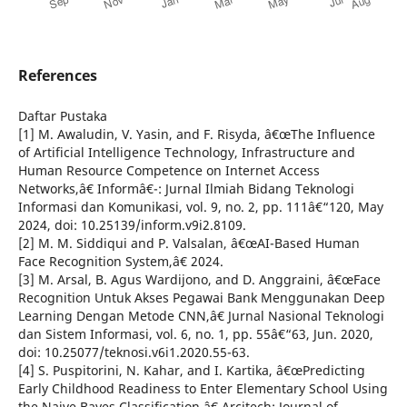
References
Daftar Pustaka
[1] M. Awaludin, V. Yasin, and F. Risyda, â€œThe Influence
of Artificial Intelligence Technology, Infrastructure and
Human Resource Competence on Internet Access
Networks,â€ Informâ€¯: Jurnal Ilmiah Bidang Teknologi
Informasi dan Komunikasi, vol. 9, no. 2, pp. 111â€“120, May
2024, doi: 10.25139/inform.v9i2.8109.
[2] M. M. Siddiqui and P. Valsalan, â€œAI-Based Human
Face Recognition System,â€ 2024.
[3] M. Arsal, B. Agus Wardijono, and D. Anggraini, â€œFace
Recognition Untuk Akses Pegawai Bank Menggunakan Deep
Learning Dengan Metode CNN,â€ Jurnal Nasional Teknologi
dan Sistem Informasi, vol. 6, no. 1, pp. 55â€“63, Jun. 2020,
doi: 10.25077/teknosi.v6i1.2020.55-63.
[4] S. Puspitorini, N. Kahar, and I. Kartika, â€œPredicting
Early Childhood Readiness to Enter Elementary School Using
the Naive Bayes Classification,â€ Arcitech: Journal of