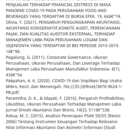
PENJUALAN TERHADAP FINANCIAL DISTRESS DI MASA
PANDEMI COVID-19 PADA PERUSAHAAN FOOD AND
BEVERAGES YANG TERDAFTAR DI BURSA EFEK. 19, 66â€“74.
Olivia, Y. (2021). PENGARUH PENGUNGKAPAN AKUNTANSI,
AKUNTANSI KONSERVATIF,KOMITE AUDIT, PERENCANAAN
PAJAK, DAN KUALITAS AUDITOR EKSTERNAL, TERHADAP
MANAJEMEN LABA PADA PERUSAHAAN LOGAM DAN
SEJENISNYA YANG TERDAFTAR DI BEI PERIODE 2015-2019.
1â€“98.
Pagalung, G. (2011). Corporate Governance, Ukuran
Perusahaan, Ukuran Perusahaan, Dan Leverage Terhadap
Manajemen Laba Perusahaan Manufaktur Indonesia. 8(1),
43â€“54.
Pakpahan, A. K. (2020). COVID-19 dan Implikasi Bagi Usaha
Mikro, Kecil, dan Menengah. file:///D:/@Riset/3870-9624-1-
PB.pdf.
Paramitha, D. K., & Idayati, F. (2016). Pengaruh Profitabilitas,
Likuiditas, Ukuran Perusahaan Terhadap Manajemen Laba.
Jurnal Ilmiah Akuntansi Dan Bisnis, 14(2), 511â€“538.
Rotua, M. C. (2015). Analisis Penerapan PSAK 50/55 (Revisi
2006) Tentang Instrumen Keuangan Terhadap Relevansi
Nilai Informasi Akuntansi Dan Asimetri Informasi (Studi