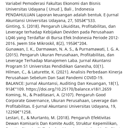
Variabel Pemoderasi Fakultas Ekonomi dan Bisnis
Universitas Udayana ( Unud ), Bali , Indonesia
PENDAHULUAN Laporan keuangan adalah bentuk. E-Jurnal
Akuntansi Universitas Udayana, 27, 505â€“533.
Ginting, S. (2018). Pengaruh Likuiditas, Profitabilitas, dan
Leverage terhadap Kebijakan Deviden pada Perusahaan
LQ46 yang Terdaftar di Bursa Efek Indonesia Periode 2012-
2016. Jwem Stie Mikroskil, 8(2), 195â€“204.
Gunawan, I. K., Darmawan, N. A. S., & Purnamawati, I. G. A.
(2015). Pengaruh Ukuran Perusahaan, Profitabilitas, dan
Leverage Terhadap Manajemen Laba. Jurnal Akuntansi
Program S1 Universitas Pendidikan Ganesha, 03(1).
Hilman, C., & Laturette, K. (2021). Analisis Perbedaan Kinerja
Perusahaan Sebelum Dan Saat Pandemi COVID-19.
BALANCE: Jurnal Akuntansi, Auditing Dan Keuangan, 18(1),
91â€“109. https://doi.org/10.25170/balance.v18i1.2659
Koming, N., & Praditasari, A. (2107). Pengaruh Good
Corporate Governance, Ukuran Perusahaan, Leverage dan
Profitabilitas. E-Jurnal Akuntansi Universitas Udayana, 19,
1229â€“1258.
Lestari, E., & Murtanto, M. (2018). Pengaruh Efektivitas
Dewan Komisaris Dan Komite Audit, Struktur Kepemilikan,