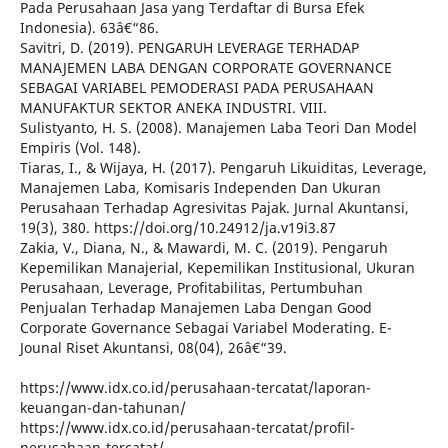
Pada Perusahaan Jasa yang Terdaftar di Bursa Efek
Indonesia). 63â€“86.
Savitri, D. (2019). PENGARUH LEVERAGE TERHADAP
MANAJEMEN LABA DENGAN CORPORATE GOVERNANCE
SEBAGAI VARIABEL PEMODERASI PADA PERUSAHAAN
MANUFAKTUR SEKTOR ANEKA INDUSTRI. VIII.
Sulistyanto, H. S. (2008). Manajemen Laba Teori Dan Model
Empiris (Vol. 148).
Tiaras, I., & Wijaya, H. (2017). Pengaruh Likuiditas, Leverage,
Manajemen Laba, Komisaris Independen Dan Ukuran
Perusahaan Terhadap Agresivitas Pajak. Jurnal Akuntansi,
19(3), 380. https://doi.org/10.24912/ja.v19i3.87
Zakia, V., Diana, N., & Mawardi, M. C. (2019). Pengaruh
Kepemilikan Manajerial, Kepemilikan Institusional, Ukuran
Perusahaan, Leverage, Profitabilitas, Pertumbuhan
Penjualan Terhadap Manajemen Laba Dengan Good
Corporate Governance Sebagai Variabel Moderating. E-
Jounal Riset Akuntansi, 08(04), 26â€“39.
https://www.idx.co.id/perusahaan-tercatat/laporan-
keuangan-dan-tahunan/
https://www.idx.co.id/perusahaan-tercatat/profil-
perusahaan-tercatat/