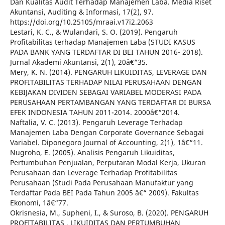
Dan Kualitas Audit Terhadap Manajemen Laba. Media Riset
Akuntansi, Auditing & Informasi, 17(2), 97.
https://doi.org/10.25105/mraai.v17i2.2063
Lestari, K. C., & Wulandari, S. O. (2019). Pengaruh
Profitabilitas terhadap Manajemen Laba (STUDI KASUS
PADA BANK YANG TERDAFTAR DI BEI TAHUN 2016- 2018).
Jurnal Akademi Akuntansi, 2(1), 20â€“35.
Mery, K. N. (2014). PENGARUH LIKUIDITAS, LEVERAGE DAN
PROFITABILITAS TERHADAP NILAI PERUSAHAAN DENGAN
KEBIJAKAN DIVIDEN SEBAGAI VARIABEL MODERASI PADA
PERUSAHAAN PERTAMBANGAN YANG TERDAFTAR DI BURSA
EFEK INDONESIA TAHUN 2011-2014. 2000â€“2014.
Naftalia, V. C. (2013). Pengaruh Leverage Terhadap
Manajemen Laba Dengan Corporate Governance Sebagai
Variabel. Diponegoro Journal of Accounting, 2(1), 1â€“11.
Nugroho, E. (2005). Analisis Pengaruh Likuiditas,
Pertumbuhan Penjualan, Perputaran Modal Kerja, Ukuran
Perusahaan dan Leverage Terhadap Profitabilitas
Perusahaan (Studi Pada Perusahaan Manufaktur yang
Terdaftar Pada BEI Pada Tahun 2005 â€“ 2009). Fakultas
Ekonomi, 1â€“77.
Okrisnesia, M., Supheni, I., & Suroso, B. (2020). PENGARUH
PROFITABILITAS , LIKUIDITAS DAN PERTUMBUHAN