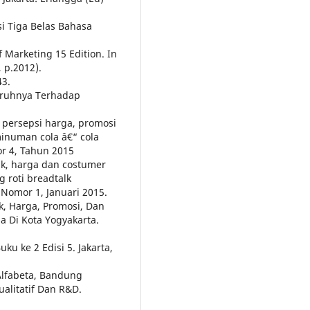
si Tiga Belas Bahasa
f Marketing 15 Edition. In
, p.2012).
43.
garuhnya Terhadap
 persepsi harga, promosi
inuman cola â€“ cola
r 4, Tahun 2015
uk, harga dan costumer
 roti breadtalk
Nomor 1, Januari 2015.
k, Harga, Promosi, Dan
a Di Kota Yogyakarta.
u ke 2 Edisi 5. Jakarta,
Alfabeta, Bandung
ualitatif Dan R&D.