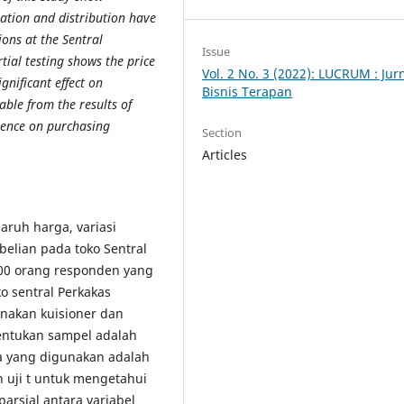
iation and distribution have
ions at the Sentral
Issue
tial testing shows the price
Vol. 2 No. 3 (2022): LUCRUM : Jur
gnificant effect on
Bisnis Terapan
able from the results of
luence on purchasing
Section
Articles
aruh harga, variasi
elian pada toko Sentral
00 orang responden yang
 sentral Perkakas
akan kuisioner dan
entukan sampel adalah
ta yang digunakan adalah
n uji t untuk mengetahui
rsial antara variabel