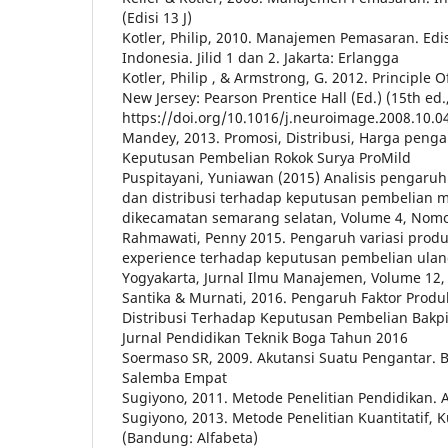
(Edisi 13 J)
Kotler, Philip, 2010. Manajemen Pemasaran. Edi
Indonesia. Jilid 1 dan 2. Jakarta: Erlangga
Kotler, Philip , & Armstrong, G. 2012. Principle O
New Jersey: Pearson Prentice Hall (Ed.) (15th ed.
https://doi.org/10.1016/j.neuroimage.2008.10.0
Mandey, 2013. Promosi, Distribusi, Harga pen
Keputusan Pembelian Rokok Surya ProMild
Puspitayani, Yuniawan (2015) Analisis pengaruh
dan distribusi terhadap keputusan pembelian m
dikecamatan semarang selatan, Volume 4, Nomo
Rahmawati, Penny 2015. Pengaruh variasi prod
experience terhadap keputusan pembelian ulang
Yogyakarta, Jurnal Ilmu Manajemen, Volume 12, 
Santika & Murnati, 2016. Pengaruh Faktor Produ
Distribusi Terhadap Keputusan Pembelian Bakpi
Jurnal Pendidikan Teknik Boga Tahun 2016
Soermaso SR, 2009. Akutansi Suatu Pengantar. Buk
Salemba Empat
Sugiyono, 2011. Metode Penelitian Pendidikan. 
Sugiyono, 2013. Metode Penelitian Kuantitatif, K
(Bandung: Alfabeta)