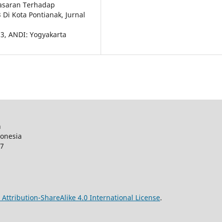
asaran Terhadap
Di Kota Pontianak, Jurnal
 3, ANDI: Yogyakarta
n
donesia
27
ttribution-ShareAlike 4.0 International License
.