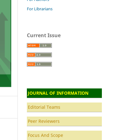
For Librarians
Current Issue
JOURNAL OF INFORMATION
Editorial Teams
Peer Reviewers
Focus And Scope