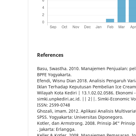
References
Basu, Swastha. 2010. Manajemen Penjualan: pe
BPFE Yogyakarta.
Efendi, Wisnu Dian 2018. Analisis Pengaruh Var
Iklan Terhadap Keputusan Pembelian Ice Cream
Wilayah Kota Kediri | 13.1.02.02.0586. Ekonomi
simki.unpkediri.ac.id. || 2||. Simki-Economic Vo
ISSN: 2599-0748
Ghozali, imam. 2012. Aplikasi Analisis Multiva
SPSS. Yogyakarta: Universitas Diponegoro.
Kotler, dan Armstrong. 2008. Prinsip â€“ Prinsip 
. Jakarta: Erlangga.
Keller & Kotler, 2008. Manajemen Pemasaran. In 