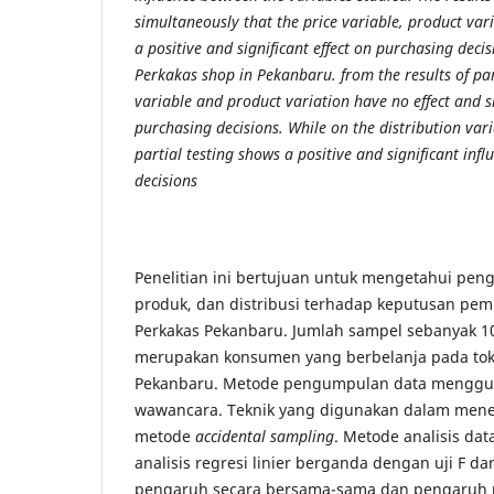
simultaneously that the price variable, product var
a positive and significant effect on purchasing decis
Perkakas shop in Pekanbaru. from the results of par
variable and product variation have no effect and si
purchasing decisions. While on the distribution vari
partial testing shows a positive and significant inf
decisions
Penelitian ini bertujuan untuk mengetahui peng
produk, dan distribusi terhadap keputusan pemb
Perkakas Pekanbaru. Jumlah sampel sebanyak 1
merupakan konsumen yang berbelanja pada toko
Pekanbaru. Metode pengumpulan data menggun
wawancara. Teknik yang digunakan dalam men
metode
accidental sampling
. Metode analisis da
analisis regresi linier berganda dengan uji F da
pengaruh secara bersama-sama dan pengaruh pa