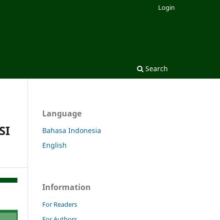
Login
Search
Language
SI
Bahasa Indonesia
English
Information
For Readers
For Authors