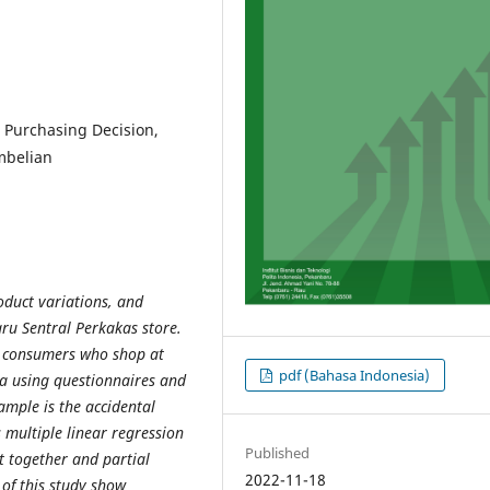
n, Purchasing Decision,
mbelian
roduct variations, and
ru Sentral Perkakas store.
e consumers who shop at
pdf (Bahasa Indonesia)
ta using questionnaires and
ample is the accidental
multiple linear regression
Published
ct together and partial
2022-11-18
 of this study show