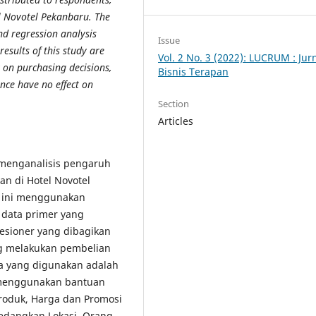
 Novotel Pekanbaru. The
nd regression analysis
Issue
esults of this study are
Vol. 2 No. 3 (2022): LUCRUM : Jur
 on purchasing decisions,
Bisnis Terapan
ence have no effect on
Section
Articles
 menganalisis pengaruh
n di Hotel Novotel
n ini menggunakan
 data primer yang
uesioner yang dibagikan
g melakukan pembelian
ta yang digunakan adalah
an menggunakan bantuan
 Produk, Harga dan Promosi
edangkan Lokasi, Orang,