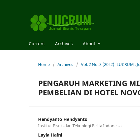
Current
Archives
About
Home
/
Archives
/
Vol. 2 No. 3 (2022): LUCRUM : J
PENGARUH MARKETING MI
PEMBELIAN DI HOTEL NOV
Hendyanto Hendyanto
Institut Bisnis dan Teknologi Pelita Indonesia
Layla Hafni