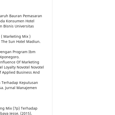
engaruh Bauran Pemasaran
ada Konsumen Hotel
n Bisnis Universitas
 ( Marketing Mix )
The Sun Hotel Madiun.
te Dengan Program Ibm
Diponegoro.
e Influence Of Marketing
el Loyalty Novotel Novotel
f Applied Business And
an Terhadap Keputusan
sa. Jurnal Manajemen
ting Mix (7p) Terhadap
aya Jesse. (2015).