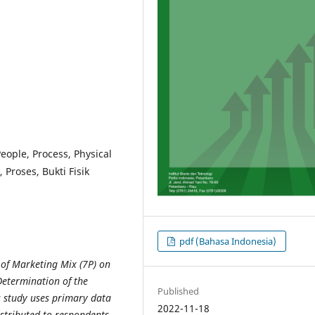
People, Process, Physical
 Proses, Bukti Fisik
pdf (Bahasa Indonesia)
 of Marketing Mix (7P) on
Determination of the
Published
s study uses primary data
2022-11-18
stributed to respondents,