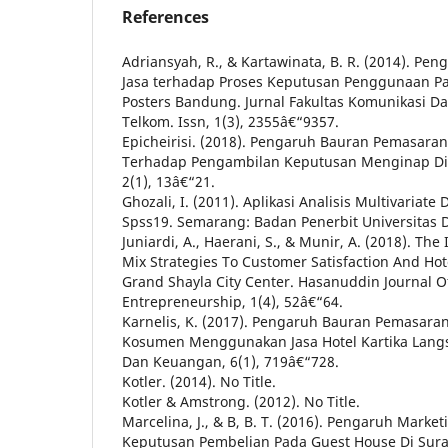
References
Adriansyah, R., & Kartawinata, B. R. (2014). P
Jasa terhadap Proses Keputusan Penggunaan P
Posters Bandung. Jurnal Fakultas Komunikasi Da
Telkom. Issn, 1(3), 2355â€“9357.
Epicheirisi. (2018). Pengaruh Bauran Pemasaran
Terhadap Pengambilan Keputusan Menginap Di 
2(1), 13â€“21.
Ghozali, I. (2011). Aplikasi Analisis Multivaria
Spss19. Semarang: Badan Penerbit Universitas 
Juniardi, A., Haerani, S., & Munir, A. (2018). Th
Mix Strategies To Customer Satisfaction And Hot
Grand Shayla City Center. Hasanuddin Journal O
Entrepreneurship, 1(4), 52â€“64.
Karnelis, K. (2017). Pengaruh Bauran Pemasar
Kosumen Menggunakan Jasa Hotel Kartika Lang
Dan Keuangan, 6(1), 719â€“728.
Kotler. (2014). No Title.
Kotler & Amstrong. (2012). No Title.
Marcelina, J., & B, B. T. (2016). Pengaruh Marke
Keputusan Pembelian Pada Guest House Di Surab