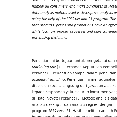
namely all consumers who make purchases at Hotel
data analysis method used is descriptive analysis a
using the help of the SPSS version 21 program. The r
that products, prices and promotions have an effect
while location, people, processes and physical evid
purchasing decisions.
Penelitian ini bertujuan untuk mengetahui dan
Marketing Mix
(7P) Terhadap Keputusan Pembelia
Pekanbaru. Penentuan sampel dalam penelitia
accidental sampling
. Penelitian ini menggunakan
diperoleh secara langsung dari jawaban atas k
kepada responden yaitu seluruh konsumen yan
di Hotel Novotel Pekanbaru. Metode analisis da
analisis deskriptif dan analisis regresi deng
program
SPSS
versi 21. Hasil penelitian adalah
berpengaruh terhadap Keputusan Pembelian, s