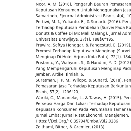
Noor, A. M. (2016). Pengaruh Bauran Pemasaran
Keputusan Konsumen Untuk Menggunakan Jasa H
Samarinda. Ejournal Administrasi Bisnis, 4(4), 
Pertiwi, M. I., Yulianto, E., & Sunarti. (2016).
Terhadap Keputusan Pembelian (Survei Pada K
Donuts & Coffee Di Mx Mall Malang). Jurnal Admi
Universitas Brawijaya, 37(1), 188â€“195.
Prawira, Seftya Henggar, & Pangestuti, E. (2019
Promosi Terhadap Keputusan Menginap (Survei
Menginap Di Hotel Arjuna Kota Batu). 72(1), 184
Pristanto, Y., Wahyuni, S., & Handini, Y. D. (2012)
Yang Mempengaruhi Keputusan Menginap Pada 
Jember. Artikel Ilmiah, 6.
Suratman, J. P. M., Wilopo, & Sunarti. (2018). P
Pemasaran Jasa Terhadap Keputusan Berkunjung
Bisnis, 57(2), 12â€“20.
Wariki, G., Mananeke, L., & Tawas, H. (2015). P
Persepsi Harga Dan Lokasi Terhadap Keputusa
Kepuasan Konsumen Pada Perumahan Tamansar
Jurnal Emba: Jurnal Riset Ekonomi, Manajemen, 
Https://Doi.Org/10.35794/Emba.V3i2.9286
Zeithaml, Bitner, & Gremler. (2013).