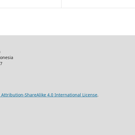
n
donesia
27
ttribution-ShareAlike 4.0 International License
.