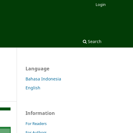
Login
Search
Language
Bahasa Indonesia
English
Information
For Readers
For Authors