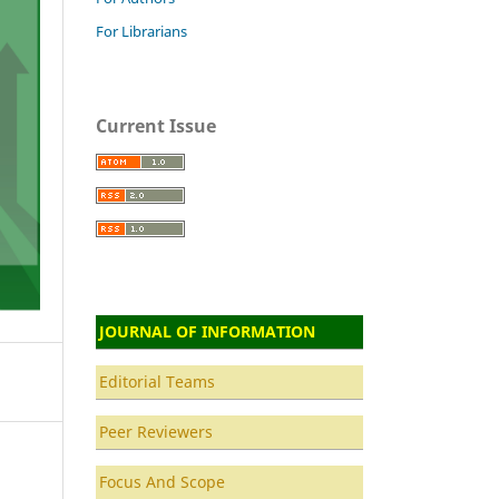
For Librarians
Current Issue
JOURNAL OF INFORMATION
Editorial Teams
Peer Reviewers
Focus And Scope