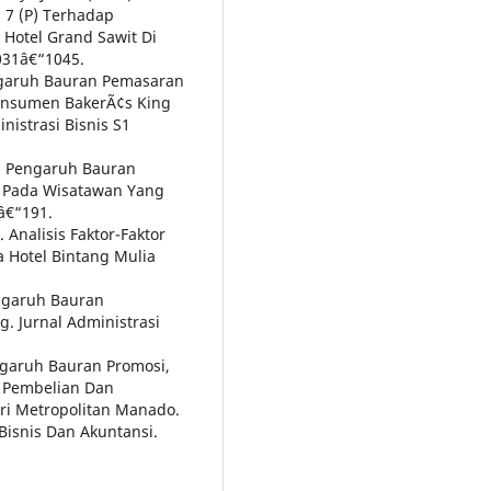
 7 (P) Terhadap
otel Grand Sawit Di
1031â€“1045.
 Pengaruh Bauran Pemasaran
onsumen BakerÃ¢s King
nistrasi Bisnis S1
). Pengaruh Bauran
 Pada Wisatawan Yang
â€“191.
. Analisis Faktor-Faktor
Hotel Bintang Mulia
engaruh Bauran
. Jurnal Administrasi
engaruh Bauran Promosi,
n Pembelian Dan
i Metropolitan Manado.
Bisnis Dan Akuntansi.