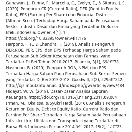
Gunawan, J., Funny, F., Marcella, C., Evelyn, E., & Sitorus, J. S.
(2020). Pengaruh CR (Current Ratio), DER (Debt to Equity
Ratio), EPS (Earning Per Share) dan Financial Distress
(Altman Score) Terhadap Harga Saham pada Perusahaan
Sektor Industri Dasar dan Kimia yang Terdaftar Di Bursa
Efek Indonesia. Owner, 4(1), 1.
https://doi.org/10.33395/owner.v4i1.176
Harpono, F. F., & Chandra, T. (2019). Analisis Pengaruh
DER,ROE, PER, EPS, dan DPS Terhadap Harga Saham pada
Perusahaan Sub Sektor Kesehatan dan Farmasi yang
Terdaftar Di Bei Tahun 2010-2017. Bilancia, 3(1), 69â€“78.
Hasibuan, B. (2020). Pengaruh ROA, NPM, dan EPS
Terhadap Harga Saham Pada Perusahaan Sub Sektor Semen
yang Terdaftar Di Bei 2015-2018. Goodwill, 2(2), 229â€“242.
http://ojs.mputantular.ac.id/index.php/gw/article/view/484
Hidayat, W. W. (2018). Dasar-Dasar Analisa Laporan
Keuangan. https://doi.org/10.1016/j.nrleng.2011.09.004
Irman, M., Okalesa, & Syukri Hadi. (2016). Analisis Pengaruh
Return on Equity, Debt to Equity Ratio, Current Ratio dan
Earning Per Share Terhadap Harga Saham pada Perusahaan
Infrastruktur, Utilitas dan Transportasi yang Terdaftar di
Bursa Efek Indonesia Periode 2014 â€“ 2017. 15(2), 1â€“23.