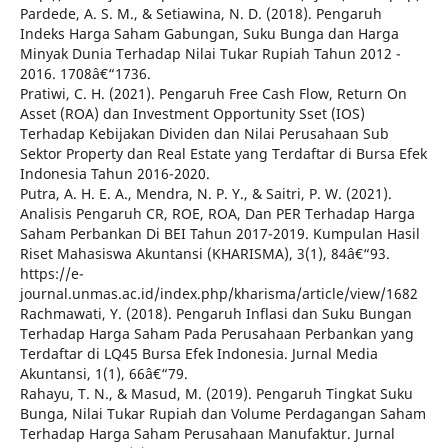
Pardede, A. S. M., & Setiawina, N. D. (2018). Pengaruh
Indeks Harga Saham Gabungan, Suku Bunga dan Harga
Minyak Dunia Terhadap Nilai Tukar Rupiah Tahun 2012 -
2016. 1708â€“1736.
Pratiwi, C. H. (2021). Pengaruh Free Cash Flow, Return On
Asset (ROA) dan Investment Opportunity Sset (IOS)
Terhadap Kebijakan Dividen dan Nilai Perusahaan Sub
Sektor Property dan Real Estate yang Terdaftar di Bursa Efek
Indonesia Tahun 2016-2020.
Putra, A. H. E. A., Mendra, N. P. Y., & Saitri, P. W. (2021).
Analisis Pengaruh CR, ROE, ROA, Dan PER Terhadap Harga
Saham Perbankan Di BEI Tahun 2017-2019. Kumpulan Hasil
Riset Mahasiswa Akuntansi (KHARISMA), 3(1), 84â€“93.
https://e-
journal.unmas.ac.id/index.php/kharisma/article/view/1682
Rachmawati, Y. (2018). Pengaruh Inflasi dan Suku Bungan
Terhadap Harga Saham Pada Perusahaan Perbankan yang
Terdaftar di LQ45 Bursa Efek Indonesia. Jurnal Media
Akuntansi, 1(1), 66â€“79.
Rahayu, T. N., & Masud, M. (2019). Pengaruh Tingkat Suku
Bunga, Nilai Tukar Rupiah dan Volume Perdagangan Saham
Terhadap Harga Saham Perusahaan Manufaktur. Jurnal