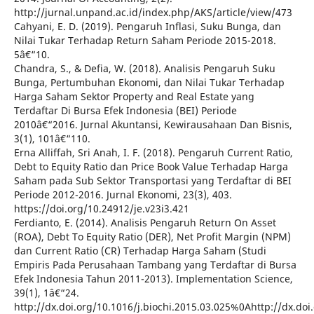
http://jurnal.unpand.ac.id/index.php/AKS/article/view/473
Cahyani, E. D. (2019). Pengaruh Inflasi, Suku Bunga, dan
Nilai Tukar Terhadap Return Saham Periode 2015-2018.
5â€“10.
Chandra, S., & Defia, W. (2018). Analisis Pengaruh Suku
Bunga, Pertumbuhan Ekonomi, dan Nilai Tukar Terhadap
Harga Saham Sektor Property and Real Estate yang
Terdaftar Di Bursa Efek Indonesia (BEI) Periode
2010â€“2016. Jurnal Akuntansi, Kewirausahaan Dan Bisnis,
3(1), 101â€“110.
Erna Alliffah, Sri Anah, I. F. (2018). Pengaruh Current Ratio,
Debt to Equity Ratio dan Price Book Value Terhadap Harga
Saham pada Sub Sektor Transportasi yang Terdaftar di BEI
Periode 2012-2016. Jurnal Ekonomi, 23(3), 403.
https://doi.org/10.24912/je.v23i3.421
Ferdianto, E. (2014). Analisis Pengaruh Return On Asset
(ROA), Debt To Equity Ratio (DER), Net Profit Margin (NPM)
dan Current Ratio (CR) Terhadap Harga Saham (Studi
Empiris Pada Perusahaan Tambang yang Terdaftar di Bursa
Efek Indonesia Tahun 2011-2013). Implementation Science,
39(1), 1â€“24.
http://dx.doi.org/10.1016/j.biochi.2015.03.025%0Ahttp://dx.d