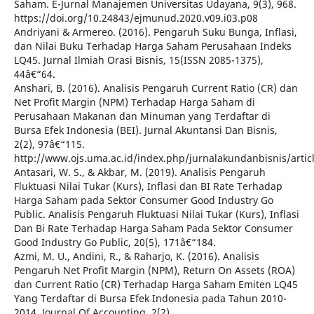
Saham. E-Jurnal Manajemen Universitas Udayana, 9(3), 968.
https://doi.org/10.24843/ejmunud.2020.v09.i03.p08
Andriyani & Armereo. (2016). Pengaruh Suku Bunga, Inflasi,
dan Nilai Buku Terhadap Harga Saham Perusahaan Indeks
LQ45. Jurnal Ilmiah Orasi Bisnis, 15(ISSN 2085-1375),
44â€“64.
Anshari, B. (2016). Analisis Pengaruh Current Ratio (CR) dan
Net Profit Margin (NPM) Terhadap Harga Saham di
Perusahaan Makanan dan Minuman yang Terdaftar di
Bursa Efek Indonesia (BEI). Jurnal Akuntansi Dan Bisnis,
2(2), 97â€“115.
http://www.ojs.uma.ac.id/index.php/jurnalakundanbisnis/artic
Antasari, W. S., & Akbar, M. (2019). Analisis Pengaruh
Fluktuasi Nilai Tukar (Kurs), Inflasi dan BI Rate Terhadap
Harga Saham pada Sektor Consumer Good Industry Go
Public. Analisis Pengaruh Fluktuasi Nilai Tukar (Kurs), Inflasi
Dan Bi Rate Terhadap Harga Saham Pada Sektor Consumer
Good Industry Go Public, 20(5), 171â€“184.
Azmi, M. U., Andini, R., & Raharjo, K. (2016). Analisis
Pengaruh Net Profit Margin (NPM), Return On Assets (ROA)
dan Current Ratio (CR) Terhadap Harga Saham Emiten LQ45
Yang Terdaftar di Bursa Efek Indonesia pada Tahun 2010-
2014. Journal Of Accounting, 2(2).