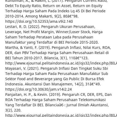
Kundiman, A., & Hakim, L. (2017). Pengaruh Current Ratio,
Debt To Equity Ratio, Return on Asset, Return on Equity
Terhadap Harga Saham Pada Indeks Lq 45 Di Bei Periode
2010-2014. Among Makarti, 9(2), 80â€“98.
https://doi.org/10.52353/ama.v9i2.140
Lestari, R. D. (2022). Pengaruh Ukuran Perusahaan,
Leverage, Net Profit Margin, Winner/Loser Stock, Harga
Saham Terhadap Perataan Laba pada Perusahaan
Manufaktur yang Terdaftar di BEI Periode 2015-2020.
Martha, & Yanti, F. (2019). Pengaruh Inflasi, Nilai Kurs, ROA,
DER, dan PBV Terhadap Harga Saham Perusahaan Retail di
BEI Tahun 2010-2017. Bilancia, 3(1), 110â€“123.
http://www.ejournal.pelitaindonesia.ac.id/ojs32/index.php/BIL
Mayasari, V. (2021). Pengaruh Inflasi Dan Tingkat Suku Sbi
Terhadap Harga Saham Pada Perusahaan Manufaktur Sub
Sektor Food and Beverarge yang Go Public Di Bursa Efek
Indonesia. Akuntansi Dan Manajemen, 14(2), 31â€“49.
https://doi.org/10.30630/jam.v14i2.24
Panjaitan, H. P., & Kevin. (2019). Pengaruh CR, DER, EPS, Dan
ROA Terhadap Harga Saham Perusahaan Telekomunikasi
Yang Terdaftar Di BEI. Bilanciaâ€¯: Jurnal Ilmiah Akuntansi,
3(2), 220.
http://www.ejournal.pelitaindonesia.ac.id/ojs32/index.php/BI