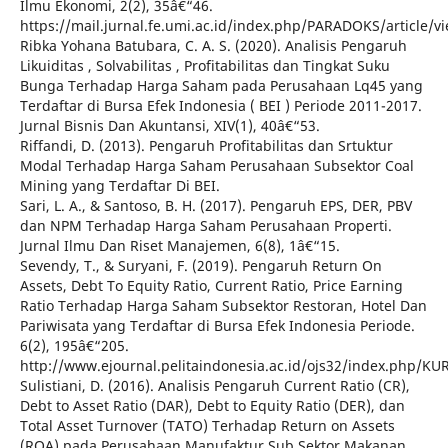
Ilmu Ekonomi, 2(2), 35â€“46.
https://mail.jurnal.fe.umi.ac.id/index.php/PARADOKS/article/v
Ribka Yohana Batubara, C. A. S. (2020). Analisis Pengaruh
Likuiditas , Solvabilitas , Profitabilitas dan Tingkat Suku
Bunga Terhadap Harga Saham pada Perusahaan Lq45 yang
Terdaftar di Bursa Efek Indonesia ( BEI ) Periode 2011-2017.
Jurnal Bisnis Dan Akuntansi, XIV(1), 40â€“53.
Riffandi, D. (2013). Pengaruh Profitabilitas dan Srtuktur
Modal Terhadap Harga Saham Perusahaan Subsektor Coal
Mining yang Terdaftar Di BEI.
Sari, L. A., & Santoso, B. H. (2017). Pengaruh EPS, DER, PBV
dan NPM Terhadap Harga Saham Perusahaan Properti.
Jurnal Ilmu Dan Riset Manajemen, 6(8), 1â€“15.
Sevendy, T., & Suryani, F. (2019). Pengaruh Return On
Assets, Debt To Equity Ratio, Current Ratio, Price Earning
Ratio Terhadap Harga Saham Subsektor Restoran, Hotel Dan
Pariwisata yang Terdaftar di Bursa Efek Indonesia Periode.
6(2), 195â€“205.
http://www.ejournal.pelitaindonesia.ac.id/ojs32/index.php/KU
Sulistiani, D. (2016). Analisis Pengaruh Current Ratio (CR),
Debt to Asset Ratio (DAR), Debt to Equity Ratio (DER), dan
Total Asset Turnover (TATO) Terhadap Return on Assets
(ROA) pada Perusahaan Manufaktur Sub Sektor Makanan