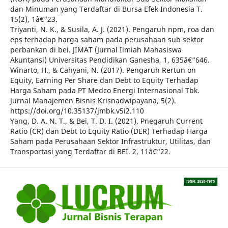
dan Minuman yang Terdaftar di Bursa Efek Indonesia T.
15(2), 1â€“23.
Triyanti, N. K., & Susila, A. J. (2021). Pengaruh npm, roa dan
eps terhadap harga saham pada perusahaan sub sektor
perbankan di bei. JIMAT (Jurnal Ilmiah Mahasiswa
Akuntansi) Universitas Pendidikan Ganesha, 1, 635â€“646.
Winarto, H., & Cahyani, N. (2017). Pengaruh Rertun on
Equity, Earning Per Share dan Debt to Equity Terhadap
Harga Saham pada PT Medco Energi Internasional Tbk.
Jurnal Manajemen Bisnis Krisnadwipayana, 5(2).
https://doi.org/10.35137/jmbk.v5i2.110
Yang, D. A. N. T., & Bei, T. D. I. (2021). Pnegaruh Current
Ratio (CR) dan Debt to Equity Ratio (DER) Terhadap Harga
Saham pada Perusahaan Sektor Infrastruktur, Utilitas, dan
Transportasi yang Terdaftar di BEI. 2, 11â€“22.