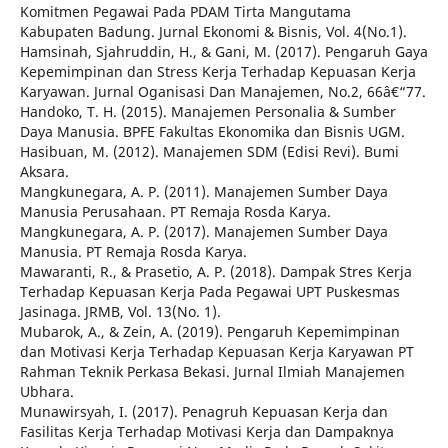
Komitmen Pegawai Pada PDAM Tirta Mangutama
Kabupaten Badung. Jurnal Ekonomi & Bisnis, Vol. 4(No.1).
Hamsinah, Sjahruddin, H., & Gani, M. (2017). Pengaruh Gaya
Kepemimpinan dan Stress Kerja Terhadap Kepuasan Kerja
Karyawan. Jurnal Oganisasi Dan Manajemen, No.2, 66â€“77.
Handoko, T. H. (2015). Manajemen Personalia & Sumber
Daya Manusia. BPFE Fakultas Ekonomika dan Bisnis UGM.
Hasibuan, M. (2012). Manajemen SDM (Edisi Revi). Bumi
Aksara.
Mangkunegara, A. P. (2011). Manajemen Sumber Daya
Manusia Perusahaan. PT Remaja Rosda Karya.
Mangkunegara, A. P. (2017). Manajemen Sumber Daya
Manusia. PT Remaja Rosda Karya.
Mawaranti, R., & Prasetio, A. P. (2018). Dampak Stres Kerja
Terhadap Kepuasan Kerja Pada Pegawai UPT Puskesmas
Jasinaga. JRMB, Vol. 13(No. 1).
Mubarok, A., & Zein, A. (2019). Pengaruh Kepemimpinan
dan Motivasi Kerja Terhadap Kepuasan Kerja Karyawan PT
Rahman Teknik Perkasa Bekasi. Jurnal Ilmiah Manajemen
Ubhara.
Munawirsyah, I. (2017). Penagruh Kepuasan Kerja dan
Fasilitas Kerja Terhadap Motivasi Kerja dan Dampaknya