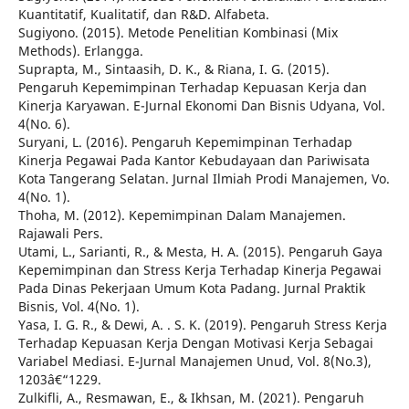
Kuantitatif, Kualitatif, dan R&D. Alfabeta.
Sugiyono. (2015). Metode Penelitian Kombinasi (Mix
Methods). Erlangga.
Suprapta, M., Sintaasih, D. K., & Riana, I. G. (2015).
Pengaruh Kepemimpinan Terhadap Kepuasan Kerja dan
Kinerja Karyawan. E-Jurnal Ekonomi Dan Bisnis Udyana, Vol.
4(No. 6).
Suryani, L. (2016). Pengaruh Kepemimpinan Terhadap
Kinerja Pegawai Pada Kantor Kebudayaan dan Pariwisata
Kota Tangerang Selatan. Jurnal Ilmiah Prodi Manajemen, Vo.
4(No. 1).
Thoha, M. (2012). Kepemimpinan Dalam Manajemen.
Rajawali Pers.
Utami, L., Sarianti, R., & Mesta, H. A. (2015). Pengaruh Gaya
Kepemimpinan dan Stress Kerja Terhadap Kinerja Pegawai
Pada Dinas Pekerjaan Umum Kota Padang. Jurnal Praktik
Bisnis, Vol. 4(No. 1).
Yasa, I. G. R., & Dewi, A. . S. K. (2019). Pengaruh Stress Kerja
Terhadap Kepuasan Kerja Dengan Motivasi Kerja Sebagai
Variabel Mediasi. E-Jurnal Manajemen Unud, Vol. 8(No.3),
1203â€“1229.
Zulkifli, A., Resmawan, E., & Ikhsan, M. (2021). Pengaruh