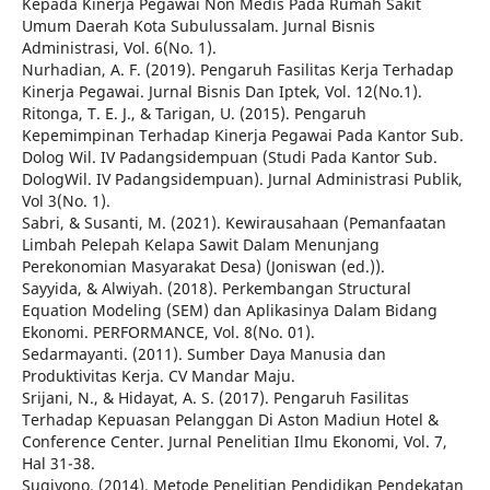
Kepada Kinerja Pegawai Non Medis Pada Rumah Sakit
Umum Daerah Kota Subulussalam. Jurnal Bisnis
Administrasi, Vol. 6(No. 1).
Nurhadian, A. F. (2019). Pengaruh Fasilitas Kerja Terhadap
Kinerja Pegawai. Jurnal Bisnis Dan Iptek, Vol. 12(No.1).
Ritonga, T. E. J., & Tarigan, U. (2015). Pengaruh
Kepemimpinan Terhadap Kinerja Pegawai Pada Kantor Sub.
Dolog Wil. IV Padangsidempuan (Studi Pada Kantor Sub.
DologWil. IV Padangsidempuan). Jurnal Administrasi Publik,
Vol 3(No. 1).
Sabri, & Susanti, M. (2021). Kewirausahaan (Pemanfaatan
Limbah Pelepah Kelapa Sawit Dalam Menunjang
Perekonomian Masyarakat Desa) (Joniswan (ed.)).
Sayyida, & Alwiyah. (2018). Perkembangan Structural
Equation Modeling (SEM) dan Aplikasinya Dalam Bidang
Ekonomi. PERFORMANCE, Vol. 8(No. 01).
Sedarmayanti. (2011). Sumber Daya Manusia dan
Produktivitas Kerja. CV Mandar Maju.
Srijani, N., & Hidayat, A. S. (2017). Pengaruh Fasilitas
Terhadap Kepuasan Pelanggan Di Aston Madiun Hotel &
Conference Center. Jurnal Penelitian Ilmu Ekonomi, Vol. 7,
Hal 31-38.
Sugiyono. (2014). Metode Penelitian Pendidikan Pendekatan