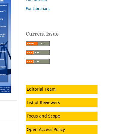
For Librarians
Current Issue
Editorial Team
List of Reviewers
Focus and Scope
Open Access Policy