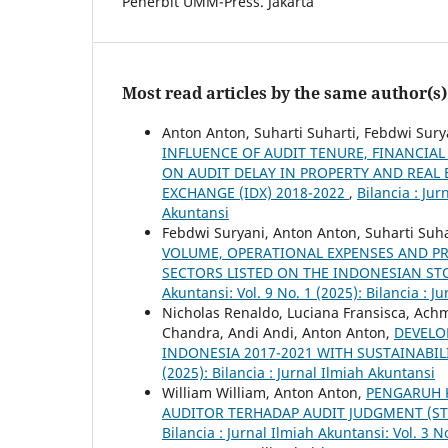
Penerbit UMM-Press. Jakarta
Most read articles by the same author(s)
Anton Anton, Suharti Suharti, Febdwi Sury
INFLUENCE OF AUDIT TENURE, FINANCIAL
ON AUDIT DELAY IN PROPERTY AND REAL
EXCHANGE (IDX) 2018-2022
,
Bilancia : Jur
Akuntansi
Febdwi Suryani, Anton Anton, Suharti Suhar
VOLUME, OPERATIONAL EXPENSES AND PR
SECTORS LISTED ON THE INDONESIAN ST
Akuntansi: Vol. 9 No. 1 (2025): Bilancia : J
Nicholas Renaldo, Luciana Fransisca, Ach
Chandra, Andi Andi, Anton Anton,
DEVELO
INDONESIA 2017-2021 WITH SUSTAINABIL
(2025): Bilancia : Jurnal Ilmiah Akuntansi
William William, Anton Anton,
PENGARUH 
AUDITOR TERHADAP AUDIT JUDGMENT (S
Bilancia : Jurnal Ilmiah Akuntansi: Vol. 3 N