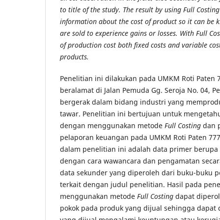
to title of the study. The result by using Full Cost
information about the cost of product so it can be
are sold to experience gains or losses. With Full Co
of production cost both fixed costs and variable cost
products.
Penelitian ini dilakukan pada UMKM Roti Paten
beralamat di Jalan Pemuda Gg. Seroja No. 04, P
bergerak dalam bidang industri yang memproduk
tawar. Penelitian ini bertujuan untuk mengetah
dengan menggunakan metode
Full Costing
dan 
pelaporan keuangan pada UMKM Roti Paten 777
dalam penelitian ini adalah data primer berupa
dengan cara wawancara dan pengamatan secara
data sekunder yang diperoleh dari buku-buku 
terkait dengan judul penelitian. Hasil pada pene
menggunakan metode
Full Costing
dapat dipero
pokok pada produk yang dijual sehingga dapat 
yang dijual mengalami keuntungan atau kerugi