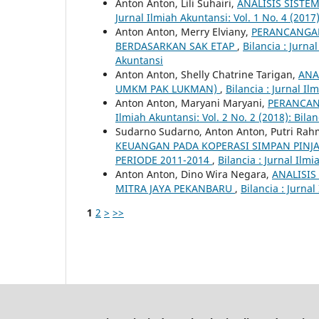
Anton Anton, Lili Suhairi,
ANALISIS SISTE
Jurnal Ilmiah Akuntansi: Vol. 1 No. 4 (2017)
Anton Anton, Merry Elviany,
PERANCANGAN
BERDASARKAN SAK ETAP
,
Bilancia : Jurna
Akuntansi
Anton Anton, Shelly Chatrine Tarigan,
ANA
UMKM PAK LUKMAN)
,
Bilancia : Jurnal Il
Anton Anton, Maryani Maryani,
PERANCAN
Ilmiah Akuntansi: Vol. 2 No. 2 (2018): Bilan
Sudarno Sudarno, Anton Anton, Putri Rah
KEUANGAN PADA KOPERASI SIMPAN PINJ
PERIODE 2011-2014
,
Bilancia : Jurnal Ilmi
Anton Anton, Dino Wira Negara,
ANALISI
MITRA JAYA PEKANBARU
,
Bilancia : Jurnal
1
2
>
>>