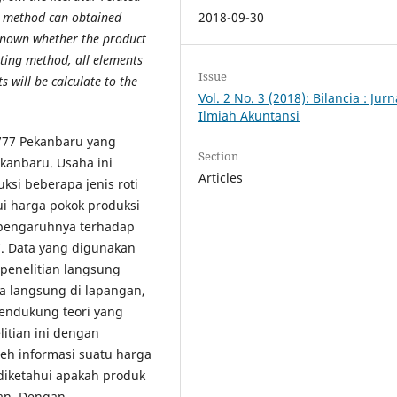
ing method can obtained
2018-09-30
 known whether the product
sting method, all elements
Issue
s will be calculate to the
Vol. 2 No. 3 (2018): Bilancia : Jurn
Ilmiah Akuntansi
 777 Pekanbaru yang
Section
ekanbaru. Usaha ini
Articles
si beberapa jenis roti
ui harga pokok produksi
pengaruhnya terhadap
. Data yang digunakan
 penelitian langsung
 langsung di lapangan,
pendukung teori yang
litian ini dengan
leh informasi suatu harga
diketahui apakah produk
an. Dengan