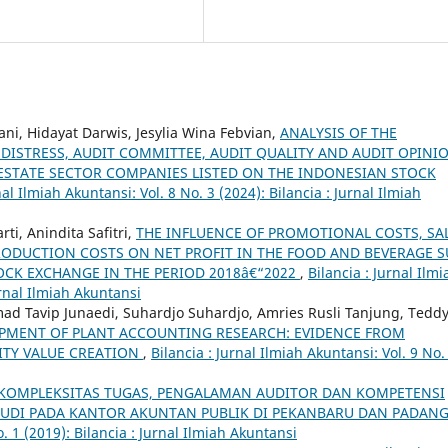
ani, Hidayat Darwis, Jesylia Wina Febvian,
ANALYSIS OF THE
 DISTRESS, AUDIT COMMITTEE, AUDIT QUALITY AND AUDIT OPINI
 ESTATE SECTOR COMPANIES LISTED ON THE INDONESIAN STOCK
nal Ilmiah Akuntansi: Vol. 8 No. 3 (2024): Bilancia : Jurnal Ilmiah
ti, Anindita Safitri,
THE INFLUENCE OF PROMOTIONAL COSTS, SA
ODUCTION COSTS ON NET PROFIT IN THE FOOD AND BEVERAGE S
OCK EXCHANGE IN THE PERIOD 2018â€“2022
,
Bilancia : Jurnal Ilmi
urnal Ilmiah Akuntansi
mad Tavip Junaedi, Suhardjo Suhardjo, Amries Rusli Tanjung, Tedd
PMENT OF PLANT ACCOUNTING RESEARCH: EVIDENCE FROM
ITY VALUE CREATION
,
Bilancia : Jurnal Ilmiah Akuntansi: Vol. 9 No.
KOMPLEKSITAS TUGAS, PENGALAMAN AUDITOR DAN KOMPETENSI
TUDI PADA KANTOR AKUNTAN PUBLIK DI PEKANBARU DAN PADAN
o. 1 (2019): Bilancia : Jurnal Ilmiah Akuntansi