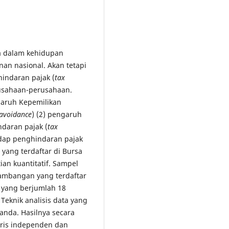
a dalam kehidupan
an nasional. Akan tetapi
indaran pajak (
tax
rusahaan-perusahaan.
garuh Kepemilikan
 avoidance
) (2) pengaruh
daran pajak (
tax
hadap penghindaran pajak
yang terdaftar di Bursa
ian kuantitatif. Sampel
rtambangan yang terdaftar
9 yang berjumlah 18
. Teknik analisis data yang
ganda. Hasilnya secara
saris independen dan