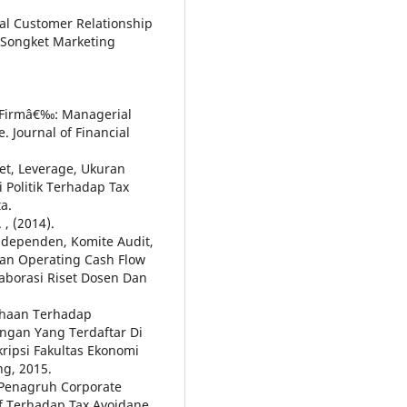
al Customer Relationship
Songket Marketing
e Firmâ€‰: Managerial
 Journal of Financial
et, Leverage, Ukuran
 Politik Terhadap Tax
a.
, (2014).
Independen, Komite Audit,
an Operating Cash Flow
laborasi Riset Dosen Dan
sahaan Terhadap
ngan Yang Terdaftar Di
kripsi Fakultas Ekonomi
g, 2015.
. Penagruh Corporate
if Terhadap Tax Avoidane