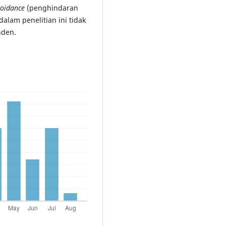
voidance
(penghindaran
dalam penelitian ini tidak
nden.