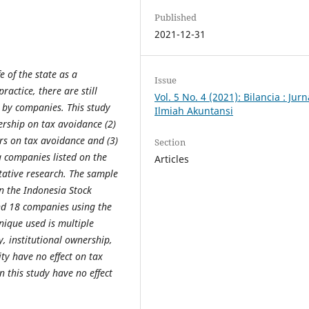
Published
2021-12-31
e of the state as a
Issue
actice, there are still
Vol. 5 No. 4 (2021): Bilancia : Jurn
t by companies. This study
Ilmiah Akuntansi
nership on tax avoidance (2)
rs on tax avoidance and (3)
Section
ng companies listed on the
Articles
tative research. The sample
on the Indonesia Stock
nd 18 companies using the
ique used is multiple
ly, institutional ownership,
ty have no effect on tax
n this study have no effect