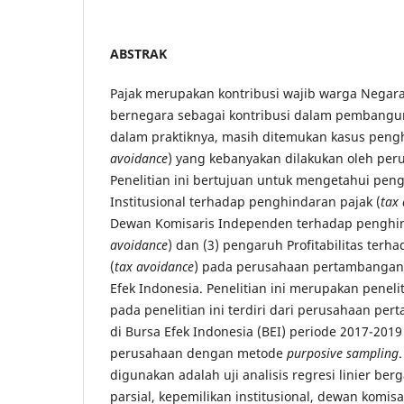
ABSTRAK
Pajak merupakan kontribusi wajib warga Negar
bernegara sebagai kontribusi dalam pembangun
dalam praktiknya, masih ditemukan kasus pengh
avoidance
) yang kebanyakan dilakukan oleh pe
Penelitian ini bertujuan untuk mengetahui pen
Institusional terhadap penghindaran pajak (
tax
Dewan Komisaris Independen terhadap penghin
avoidance
) dan (3) pengaruh Profitabilitas ter
(
tax avoidance
) pada perusahaan pertambangan 
Efek Indonesia. Penelitian ini merupakan penelit
pada penelitian ini terdiri dari perusahaan pe
di Bursa Efek Indonesia (BEI) periode 2017-201
perusahaan dengan metode
purposive sampling
digunakan adalah uji analisis regresi linier ber
parsial, kepemilikan institusional, dewan komi