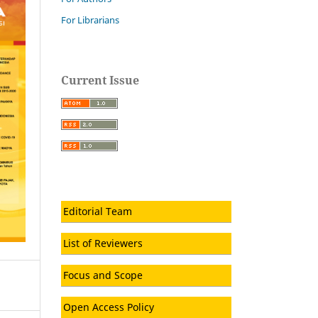
For Librarians
Current Issue
Editorial Team
List of Reviewers
Focus and Scope
Open Access Policy