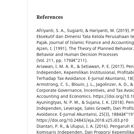
References
Afriyanti, S. A., Sugiarti, & Hariyanti, W. (2019)
Eksekutif dan Dimensi Tata Kelola Perusahaan 
Pajak. Journal of Islamic Finance and Accounting,
Ajzen, I. (1991). The Theory of Planned Behavior
Behavior and Human Decision Processes
(Vol. 211, pp. 179â€“211).
Ariawan, I. M. A. R., & Setiawan, P. E. (2017). 
Independen, Kepemilikan Institusional, Profitab
Terhadap Tax Avoidance. E-Jurnal Akuntansi, 18
Armstrong, C. S., Blouin, J. L., Jagolinzer, A. D., &
Corporate Governance, Incentives, and Tax Avoid
Accounting and Economics. https://doi.org/10.1
Ayuningtyas, N. P. W., & Sujana, I. K. (2018). P
Independen, Leverage, Sales Growth, Dan Profita
Avoidance. E-Jurnal Akuntansi, 25(3), 1884â€“19
https://doi.org/10.24843/eja.2018.v25.i03.p10
Diantari, P. R., & Ulupui, I. A. (2016). Pengaruh 
Komisaris Independen, Dan Proporsi Kepemilika