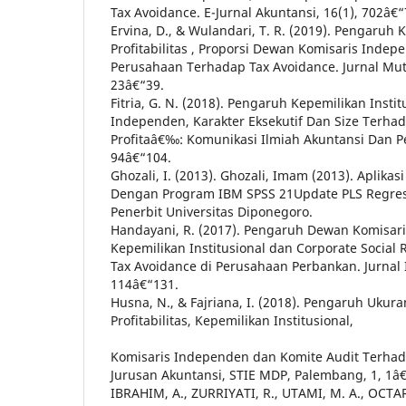
Tax Avoidance. E-Jurnal Akuntansi, 16(1), 702â€“
Ervina, D., & Wulandari, T. R. (2019). Pengaruh 
Profitabilitas , Proporsi Dewan Komisaris Inde
Perusahaan Terhadap Tax Avoidance. Jurnal Mut
23â€“39.
Fitria, G. N. (2018). Pengaruh Kepemilikan Instit
Independen, Karakter Eksekutif Dan Size Terhad
Profitaâ€‰: Komunikasi Ilmiah Akuntansi Dan Pe
94â€“104.
Ghozali, I. (2013). Ghozali, Imam (2013). Aplikasi
Dengan Program IBM SPSS 21Update PLS Regres
Penerbit Universitas Diponegoro.
Handayani, R. (2017). Pengaruh Dewan Komisar
Kepemilikan Institusional dan Corporate Social 
Tax Avoidance di Perusahaan Perbankan. Jurnal I
114â€“131.
Husna, N., & Fajriana, I. (2018). Pengaruh Ukur
Profitabilitas, Kepemilikan Institusional,
Komisaris Independen dan Komite Audit Terhad
Jurusan Akuntansi, STIE MDP, Palembang, 1, 1â€
IBRAHIM, A., ZURRIYATI, R., UTAMI, M. A., OCTAR