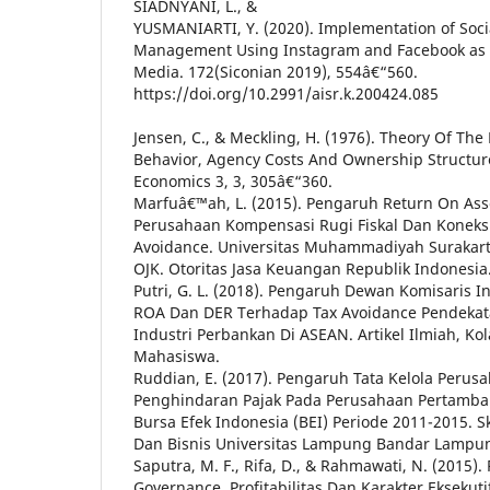
SIADNYANI, L., &
YUSMANIARTI, Y. (2020). Implementation of Soci
Management Using Instagram and Facebook as 
Media. 172(Siconian 2019), 554â€“560.
https://doi.org/10.2991/aisr.k.200424.085
Jensen, C., & Meckling, H. (1976). Theory Of Th
Behavior, Agency Costs And Ownership Structure.
Economics 3, 3, 305â€“360.
Marfuâ€™ah, L. (2015). Pengaruh Return On Ass
Perusahaan Kompensasi Rugi Fiskal Dan Koneksi
Avoidance. Universitas Muhammadiyah Surakart
OJK. Otoritas Jasa Keuangan Republik Indonesia. 
Putri, G. L. (2018). Pengaruh Dewan Komisaris 
ROA Dan DER Terhadap Tax Avoidance Pendekat
Industri Perbankan Di ASEAN. Artikel Ilmiah, Ko
Mahasiswa.
Ruddian, E. (2017). Pengaruh Tata Kelola Peru
Penghindaran Pajak Pada Perusahaan Pertamba
Bursa Efek Indonesia (BEI) Periode 2011-2015. S
Dan Bisnis Universitas Lampung Bandar Lampun
Saputra, M. F., Rifa, D., & Rahmawati, N. (2015)
Governance, Profitabilitas Dan Karakter Eksekut