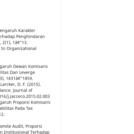
. Pengaruh Karakter
terhadap Penghindaran
 2(1), 1â€“13.
. In Organizational
Pengaruh Dewan Komisaris
ilitas Dan Leverge
(3), 1831â€“1859.
 Larcker, D. F. (2015).
ance. Journal of
016/j.jacceco.2015.02.003
engaruh Proporsi Komisaris
bilitas Pada Tax
12.
Komite Audit, Proporsi
n Institusional Terhadap