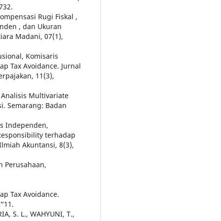
732.
Kompensasi Rugi Fiskal ,
penden , dan Ukuran
iara Madani, 07(1),
usional, Komisaris
ap Tax Avoidance. Jurnal
rpajakan, 11(3),
 Analisis Multivariate
i. Semarang: Badan
is Independen,
Responsibility terhadap
lmiah Akuntansi, 8(3),
an Perusahaan,
ap Tax Avoidance.
“11.
IA, S. L., WAHYUNI, T.,