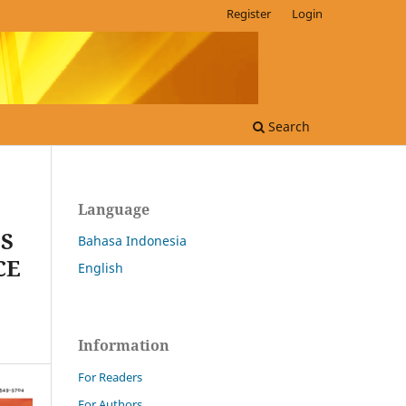
Register
Login
Search
Language
S
Bahasa Indonesia
CE
English
Information
For Readers
For Authors