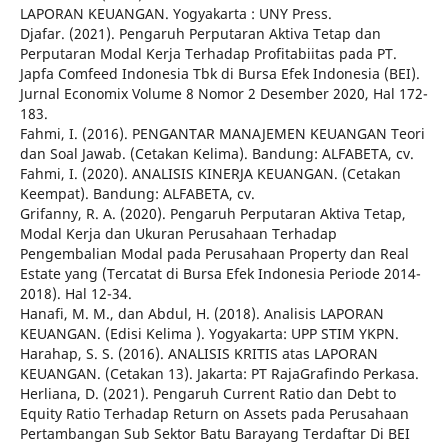
LAPORAN KEUANGAN. Yogyakarta : UNY Press.
Djafar. (2021). Pengaruh Perputaran Aktiva Tetap dan
Perputaran Modal Kerja Terhadap Profitabiitas pada PT.
Japfa Comfeed Indonesia Tbk di Bursa Efek Indonesia (BEI).
Jurnal Economix Volume 8 Nomor 2 Desember 2020, Hal 172-
183.
Fahmi, I. (2016). PENGANTAR MANAJEMEN KEUANGAN Teori
dan Soal Jawab. (Cetakan Kelima). Bandung: ALFABETA, cv.
Fahmi, I. (2020). ANALISIS KINERJA KEUANGAN. (Cetakan
Keempat). Bandung: ALFABETA, cv.
Grifanny, R. A. (2020). Pengaruh Perputaran Aktiva Tetap,
Modal Kerja dan Ukuran Perusahaan Terhadap
Pengembalian Modal pada Perusahaan Property dan Real
Estate yang (Tercatat di Bursa Efek Indonesia Periode 2014-
2018). Hal 12-34.
Hanafi, M. M., dan Abdul, H. (2018). Analisis LAPORAN
KEUANGAN. (Edisi Kelima ). Yogyakarta: UPP STIM YKPN.
Harahap, S. S. (2016). ANALISIS KRITIS atas LAPORAN
KEUANGAN. (Cetakan 13). Jakarta: PT RajaGrafindo Perkasa.
Herliana, D. (2021). Pengaruh Current Ratio dan Debt to
Equity Ratio Terhadap Return on Assets pada Perusahaan
Pertambangan Sub Sektor Batu Barayang Terdaftar Di BEI