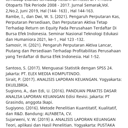
Otoparts Tbk Periode 2008 - 2017. Jurnal Semarak,Vol.
2,No.2, Juni 2019, Hal (144- 163) , Hal 144-163.
Rambe, I., dan Dwi, W. S. (2021). Pengaruh Perputaran Kas,
Perputaran Persediaan, Dan Perputaran Aktiva Tetap
Terhadap Return on Equity Pada Perusahaan Terdaftar Di
Bursa Efek Indonesia. Seminar Nasional Teknologi Edukasi
dan Humaniora 2021, ke-1 , Hal 123 -132.
Samosir, H. (2021). Pengaruh Perputaran Aktiva Lancar,
Piutang dan Persediaan Terhadap Profitabilitas Perusahaan
yang Terdaftar di Bursa Efek Indonesia. Hal 1-52.
Santoso, S. (2017). Menguasai Statistik dengan SPSS 24.
Jakarta: PT. ELEX MEDIA KOMPUTINDO.
Sirait, P. (2017). ANALISIS LAPORAN KEUANGAN. Yogyakarta:
EKUILIBRIA.
Sugiono, A., dan Edi, U. (2016). PANDUAN PRAKTIS DASAR
ANALISA LAPORAN KEUANGAN Edisi Revisi. Jakarta: PT
Grasindo, anggota Ikapi.
Sugiyono. (2016). Metode Penelitian Kuantitatif, Kualitatif,
dan R&D. Bandung: ALFABETA, CV.
Sujarweni, V. W. (2019) a. ANALISIS LAPORAN KEUANGAN
Teori, aplikasi dan Hasil Penelitian. Yogyakarta: PUSTAKA