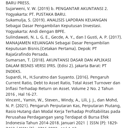
BARU PRESS.
Sujarweni, V. W. (2019) b. PENGANTAR AKUNTANSI 2.
Yogyakarta: PT. PUSTAKA BARU.
Sukamulja, S. (2019). ANALISIS LAPORAN KEUANGAN
Sebagai Dasar Pengambilan Keputusan Investasi.
Yogyakarta: Andi dengan BPFE.
Sulindawati, N. L. G. E., Gecde, A. Y., dan I Gusti, A. P. (2017).
MANAJAMEN KEUANGAN Sebagai Dasar Pengambilan
Keputusan Bisnis.(Cetakan Pertama). Depok: PT
RajaGrafindo Persada.
Sumarsan, T. (2018). AKUNTANSI DASAR DAN APLIKASI
DALAM BISNIS VERSI IFRS. (Edisi 2). Jakarta Barat: PT
INDEKS.
Supardi, H., H.Suratno dan Suyanto. (2016). Pengaruh
Current Ratio, Debt to Asset Ratio, Total Asset Turnover dan
Inflasi Terhadap Return on Asset. Volume 2 No. 2 Tahun
2016 , Hal 16-27.
Vincent., Yamin, W., Steven., Windy, A., Lili, J. J., dan Mohd,
N. P. (2021). Pengaruh Perputaran Kas, Perputaran Piutang,
Rasio Hutang dan Modal Kerja Terhadap Profitabilitas pada
Perusahaa Perdagangan yang Terdapat di Bursa Efek
Indonesia Tahun 2014-2018. Januari 2021 | ISSN (P): 1829-