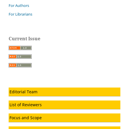
For Authors
For Librarians
Current Issue
Editorial Team
List of Reviewers
Focus and Scope