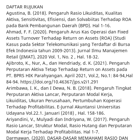
DAFTAR RUJUKAN
Agustina, B. (2018). Pengaruh Rasio Likuiditas, Kualitas
Aktiva, Sensitivitas, Efisiensi, dan Solvabiitas Terhadap ROA
pada Bank Pembangunan Daerah (BPD). Hal 1-16.
Ahmad, F. F. (2020). Pengaruh Arus Kas Operasi dan Fixed
Assets Turnover Terhadap Return on Assets (ROA) (Studi
Kasus pada Sektor Telekomunikasi yang Terdaftar di Bursa
Efek Indonesia tahun 2009-2013). Jurnal Ilmu Manajemen
Retail (JIMAT), 2020 Vol. 1, No. 2 , Hal. 18-32.
Ajibroto, K., Nur, A., dan Hendriady, d. K. (2021). Pengaruh
Perputaran Aktiva Tetap Terhadap Return on Assets pada
PT. BPRS HIK Parahyangan. April 2021, Vol.2, No.1: 84-94,Hal
84-94. https://doi.org/10.46367/jps.v2i1.291
Arimbawa, I. K., dan I Dewa, N. B. (2018). Pengaruh Tingkat
Perputaran Aktiva Lancar, Perputaran Modal Kerja,
Likuiditas, Ukuran Perusahaan, Pertumbuhan Koperasi
Terhadap Profitabilitas. E-Jurnal Akuntansi Universitas
Udayana Vol.22.1. Januari (2018) , Hal. 158-186.
Ariyandini, V., Mulyadi dan Indriyana, W. (2017). Pengaruh
Rasio Lancar, Struktur Modal, Rasio Hutang dan Perputaran
Modal Kerja Terhadap Profitabilitas. Hal 1-7.
Darmawan. (2020). DASAR-DASAR MEMAHAMI RASIO DAN