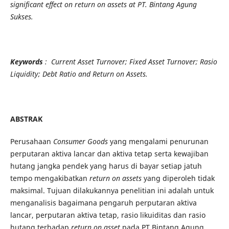
significant effect on return on assets at PT. Bintang Agung
Sukses.
Keywords
: Current Asset Turnover; Fixed Asset Turnover; Rasio
Liquidity; Debt Ratio and Return on Assets.
ABSTRAK
Perusahaan
Consumer Goods
yang mengalami penurunan
perputaran aktiva lancar dan aktiva tetap serta kewajiban
hutang jangka pendek yang harus di bayar setiap jatuh
tempo mengakibatkan
return on assets
yang diperoleh tidak
maksimal. Tujuan dilakukannya penelitian ini adalah untuk
menganalisis bagaimana pengaruh perputaran aktiva
lancar, perputaran aktiva tetap, rasio likuiditas dan rasio
hutang terhadap
r
eturn on
a
s
set
pada PT Bintang Agung