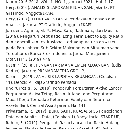
tahun 2016-2018. VOL. 1, NO. 1, Januari 2021 , Hal. 1-17.
Hery. (2016). ANALISIS LAPORAN KEUANGAN. Jakarta: PT
Grasindo, Anggota IKAPI.
Hery. (2017). TEORI AKUNTANSI Pendekatan Konsep dan
Analisis. Jakarta: PT Grafindo, Anggota IKAPI.
Jufrizen., Aghnia, M. P., Maya Sari., Radiman., dan Muslih.
(2019). Pengaruh Debt Ratio, Long Term Debt to Equity Ratio
dan Kepemilikan Institusional Terhadap Return on Asset
pada Perusahaan Sub Sektor Makanan dan Minuman yang
Terdaftar di Bursa Efek Indonesia. Jurnal Manajemen
Motivasi 15 (2019) 7-18 .
Kasmir. (2018). PENGANTAR MANAJEMEN KEUANGAN. (Edisi
Kedua). Jakarta: PRENADAMEDIA GROUP.
Kasmir. (2019). ANALISIS LAPORAN KEUANGAN. (Cetakan
11). Depok: PT RajaGrafindo Persada.
Khoirurroziqi, S. (2018). Pengaruh Perputaran Aktiva Lancar,
Perputaran Aktiva Tetap, Rasio Hutang, dan Perputaran
Modal Kerja Terhadap Return on Equity dan Return on
Assets Bank Central Asia Syariah. Hal 141.
Priyastama, R. (2017). BUKU SAKTI KUASAI SPSS Pengolahan
Data dan Analiisis Data. (Cetakan 1). Yogyakarta: START UP.
Rahim, E. (2019). Pengaruh Rasio Lancar dan Rasio Hutang
terhadap Ekuitas terhadap Return on Asset di PT. Astra