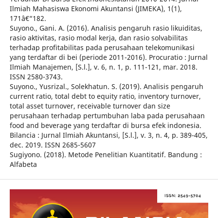
Ilmiah Mahasiswa Ekonomi Akuntansi (JIMEKA), 1(1),
171â€“182.
Suyono., Gani. A. (2016). Analisis pengaruh rasio likuiditas,
rasio aktivitas, rasio modal kerja, dan rasio solvabilitas
terhadap profitabilitas pada perusahaan telekomunikasi
yang terdaftar di bei (periode 2011-2016). Procuratio : Jurnal
Ilmiah Manajemen, [S.l.], v. 6, n. 1, p. 111-121, mar. 2018.
ISSN 2580-3743.
Suyono., Yusrizal., Solekhatun. S. (2019). Analisis pengaruh
current ratio, total debt to equity ratio, inventory turnover,
total asset turnover, receivable turnover dan size
perusahaan terhadap pertumbuhan laba pada perusahaan
food and beverage yang terdaftar di bursa efek indonesia.
Bilancia : Jurnal Ilmiah Akuntansi, [S.l.], v. 3, n. 4, p. 389-405,
dec. 2019. ISSN 2685-5607
Sugiyono. (2018). Metode Penelitian Kuantitatif. Bandung :
Alfabeta