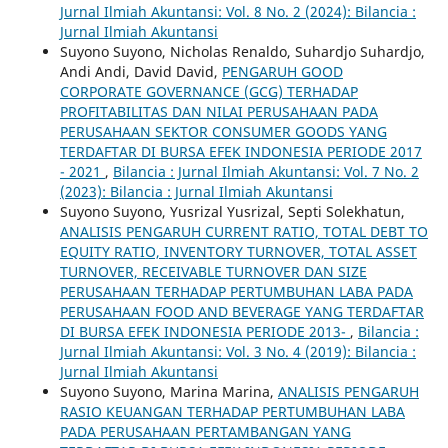
Jurnal Ilmiah Akuntansi: Vol. 8 No. 2 (2024): Bilancia :
Jurnal Ilmiah Akuntansi
Suyono Suyono, Nicholas Renaldo, Suhardjo Suhardjo,
Andi Andi, David David,
PENGARUH GOOD
CORPORATE GOVERNANCE (GCG) TERHADAP
PROFITABILITAS DAN NILAI PERUSAHAAN PADA
PERUSAHAAN SEKTOR CONSUMER GOODS YANG
TERDAFTAR DI BURSA EFEK INDONESIA PERIODE 2017
- 2021
,
Bilancia : Jurnal Ilmiah Akuntansi: Vol. 7 No. 2
(2023): Bilancia : Jurnal Ilmiah Akuntansi
Suyono Suyono, Yusrizal Yusrizal, Septi Solekhatun,
ANALISIS PENGARUH CURRENT RATIO, TOTAL DEBT TO
EQUITY RATIO, INVENTORY TURNOVER, TOTAL ASSET
TURNOVER, RECEIVABLE TURNOVER DAN SIZE
PERUSAHAAN TERHADAP PERTUMBUHAN LABA PADA
PERUSAHAAN FOOD AND BEVERAGE YANG TERDAFTAR
DI BURSA EFEK INDONESIA PERIODE 2013-
,
Bilancia :
Jurnal Ilmiah Akuntansi: Vol. 3 No. 4 (2019): Bilancia :
Jurnal Ilmiah Akuntansi
Suyono Suyono, Marina Marina,
ANALISIS PENGARUH
RASIO KEUANGAN TERHADAP PERTUMBUHAN LABA
PADA PERUSAHAAN PERTAMBANGAN YANG