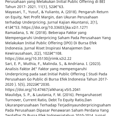
Perusahaan yang Melakukan Initial Public Offering di BEI
Tahun 2017- 2021. 11(1), 52â€“63.
Mayasari, T., Yusuf., & Yulianto, A. (2018). Pengaruh Return
on Equity, Net Profit Margin, dan Ukuran Perusahaan
terhadap Underpricing. Jurnal Kajian Akuntansi, 2(1),
41â€“53. https://doi.org/10.33603/jka.v2i1.1271
Ramadana, S. W. (2018). Beberapa Faktor yang
Mempengaruhi Underpricing Saham Pada Perusahaan Yang
Melakukan Initial Public Offering (IPO) Di Bursa Efek
Indonesia. Jurnal Riset Inspirasi Manajemen Dan
Kewirausahaan, 2(2), 102â€“108.
https://doi.org/10.35130/jrimk.v2i2.22
Sari, E. P., Muthia, F., Malinda. S., & Andriana. I. (2023).
Analisis Faktor â€“ Faktor yang mempengaruhi
Underpricing pada saat Initial Public Offering ( Studi Pada
Perusahaan Go Public di Bursa Efek Indonesia Tahun 2017-
2020 ). 5(5), 2022â€“2030.
https://doi.org/10.47467/alkharaj.v5i5.2041
Maulidya, S. P., & Lautania, F. M. (2016). Pengaruhasset
Turnover, Current Ratio, Debt To Equity Ratio,Dan
Ukuranperusahaan Terhadap Terjadinyaunderpricingsaham
Pada Perusahaan Dipasar Penawaran Saham Perdana Yang
Terdaftar Di Bursa Efek Indonesiatahun 2010-2014. Jurnal