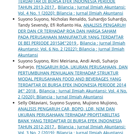
TERDAFTAR DI BURSA EFEK INDONESIA PERIODE
TAHUN 2013-2017
,
Bilancia : Jurnal Ilmiah Akuntansi:
Vol. 4 No. 1 (2020): Bilancia : Jurnal Ilmiah Akuntansi
Suyono Suyono, Nicholas Renaldo, Suhardjo Suhardjo,
Tandy Sevendy, Efi Rofianto Hia,
ANALISIS PENGARUH
DER DAN CR TERHADAP ROA DAN HARGA SAHAM
PADA PERUSAHAAN MANUFAKTUR YANG TERDAFTAR
DI BEI PERIODE 2015â€“2019
,
Bilancia : Jurnal Ilmiah
Akuntansi: Vol. 6 No. 2 (2022): Bilancia : Jurnal Ilmiah
Akuntansi
Suyono Suyono, Rini Meiriana, Andi Andi, Suharjo
Suharjo,
PENGARUH ROA, UKURAN PERUSAHAAN, DAN
PERTUMBUHAN PENJUALAN TERHADAP STRUKTUR
MODAL PERUSAHAAN FOOD AND BEVERAGES YANG
TERDAFTAR DI BURSA EFEK INDONESIA PERIODE 2014
â€“ 2018
,
Bilancia : Jurnal Ilmiah Akuntansi: Vol. 4 No.
2 (2020): Bilancia : Jurnal Ilmiah Akuntansi
Selly Oktaviani, Suyono Suyono, Mujiono Mujiono,
ANALISIS PENGARUH CAR, BOPO, LDR, NIM DAN
UKURAN PERUSAHAAN TERHADAP PROFITABILITAS
BANK YANG TERDAFTAR DI BURSA EFEK INDONESIA
TAHUN 2012-2017
,
Bilancia : Jurnal Ilmiah Akuntansi:
Vol. 3 No. 2 (2019): Bilancia : Jurnal Ilmiah Akuntansi