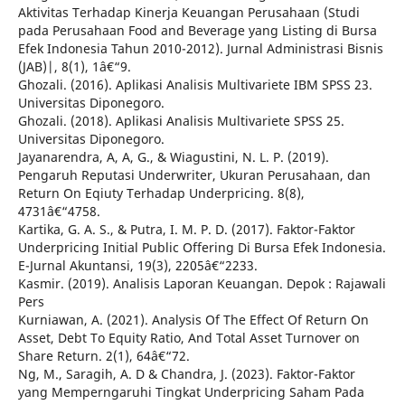
Aktivitas Terhadap Kinerja Keuangan Perusahaan (Studi
pada Perusahaan Food and Beverage yang Listing di Bursa
Efek Indonesia Tahun 2010-2012). Jurnal Administrasi Bisnis
(JAB)|, 8(1), 1â€“9.
Ghozali. (2016). Aplikasi Analisis Multivariete IBM SPSS 23.
Universitas Diponegoro.
Ghozali. (2018). Aplikasi Analisis Multivariete SPSS 25.
Universitas Diponegoro.
Jayanarendra, A, A, G., & Wiagustini, N. L. P. (2019).
Pengaruh Reputasi Underwriter, Ukuran Perusahaan, dan
Return On Eqiuty Terhadap Underpricing. 8(8),
4731â€“4758.
Kartika, G. A. S., & Putra, I. M. P. D. (2017). Faktor-Faktor
Underpricing Initial Public Offering Di Bursa Efek Indonesia.
E-Jurnal Akuntansi, 19(3), 2205â€“2233.
Kasmir. (2019). Analisis Laporan Keuangan. Depok : Rajawali
Pers
Kurniawan, A. (2021). Analysis Of The Effect Of Return On
Asset, Debt To Equity Ratio, And Total Asset Turnover on
Share Return. 2(1), 64â€“72.
Ng, M., Saragih, A. D & Chandra, J. (2023). Faktor-Faktor
yang Memperngaruhi Tingkat Underpricing Saham Pada