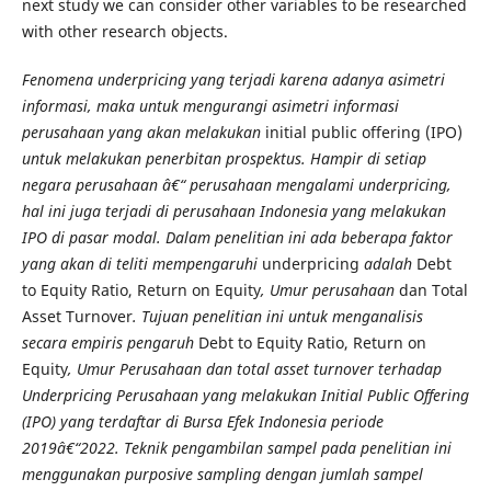
next study we can consider other variables to be researched
with other research objects.
Fenomena underpricing yang terjadi karena adanya asimetri
informasi, maka untuk mengurangi asimetri informasi
perusahaan yang akan melakukan
initial public offering (IPO)
untuk melakukan penerbitan prospektus. Hampir di setiap
negara perusahaan â€“ perusahaan mengalami underpricing,
hal ini juga terjadi di perusahaan Indonesia yang melakukan
IPO di pasar modal. Dalam penelitian ini ada beberapa faktor
yang akan di teliti mempengaruhi
underpricing
adalah
Debt
to Equity Ratio, Return on Equity
, Umur perusahaan
dan Total
Asset Turnover
.
Tujuan penelitian ini untuk menganalisis
secara empiris pengaruh
Debt to Equity Ratio, Return on
Equity
, Umur Perusahaan dan total
asset turnover terhadap
Underpricing Perusahaan yang melakukan Initial Public Offering
(IPO) yang terdaftar di Bursa Efek Indonesia periode
2019â€“2022. Teknik pengambilan sampel pada penelitian ini
menggunakan purposive sampling dengan jumlah sampel