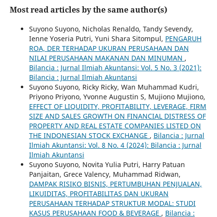
Most read articles by the same author(s)
Suyono Suyono, Nicholas Renaldo, Tandy Sevendy,
Ienne Yoseria Putri, Yuni Shara Sitompul,
PENGARUH
ROA, DER TERHADAP UKURAN PERUSAHAAN DAN
NILAI PERUSAHAAN MAKANAN DAN MINUMAN
,
Bilancia : Jurnal Ilmiah Akuntansi: Vol. 5 No. 3 (2021):
Bilancia : Jurnal Ilmiah Akuntansi
Suyono Suyono, Ricky Ricky, Wan Muhammad Kudri,
Priyono Priyono, Yvonne Augustin S, Mujiono Mujiono,
EFFECT OF LIQUIDITY, PROFITABILITY, LEVERAGE, FIRM
SIZE AND SALES GROWTH ON FINANCIAL DISTRESS OF
PROPERTY AND REAL ESTATE COMPANIES LISTED ON
THE INDONESIAN STOCK EXCHANGE
,
Bilancia : Jurnal
Ilmiah Akuntansi: Vol. 8 No. 4 (2024): Bilancia : Jurnal
Ilmiah Akuntansi
Suyono Suyono, Novita Yulia Putri, Harry Patuan
Panjaitan, Grece Valency, Muhammad Ridwan,
DAMPAK RISIKO BISNIS, PERTUMBUHAN PENJUALAN,
LIKUIDITAS, PROFITABILITAS DAN UKURAN
PERUSAHAAN TERHADAP STRUKTUR MODAL: STUDI
KASUS PERUSAHAAN FOOD & BEVERAGE
,
Bilancia :