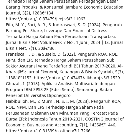
Terhadap Harga Saham Perusahaan Perdagangan Besar
Barang Produksi & Konsumsi. Jambura Economic Education
Journal, 3(2), 128â€“134.
https://doi.org/10.37479/jeej.v3i2.11063
Fifa, M. Y., Sari, A. R., & Indiraswari, S. D. (2024). Pengaruh
Earning Per Share, Leverage Dan Financial Distress
Terhadap Harga Saham Pada Perusahaan Transportasi.
Jurnal Bisnis Net Volumeâ€¯: 7 No . 1 Juni , 2024 | IS. Jurnal
Bisnis Net, 7(1), 30â€“36.
Fransisca, T. D., & Suselo, D. (2022). Pengaruh ROA, ROE,
NPM, dan EPS terhadap Harga Saham Perusahaan Sub
Sektor Asuransi yang Terdaftar di BEI Tahun 2017-2020. Al-
Kharajâ€¯: Jurnal Ekonomi, Keuangan & Bisnis Syariah, 5(3),
1138â€“1152. https://doi.org/10.47467/alkharaj.v5i3.1529
Ghozali, I. (2018). Aplikasi Analisis Multivariate dengan
Program IBM SPSS 25 (Edisi Semb). Semarang: Badan
Penerbit Universitas Diponegoro.
Habibulloh, M., & Murni, N. S. I. M. (2023). Pengaruh ROA,
ROE, NPM, Dan EPS Terhadap Harga Saham Pada
Perusahaan Makanan Dan Minuman Yang Tercatat Pada
Bursa Efek Indonesia Tahun 2019-2021. COSTING:Journal of
Economic, Business and Accounting, 7(1), 1435â€“1446.
https://doi.org/10.31539/costing.v7i1.7266