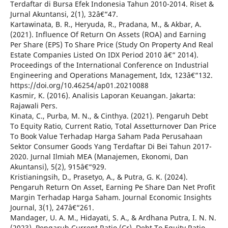
Terdaftar di Bursa Efek Indonesia Tahun 2010-2014. Riset &
Jurnal Akuntansi, 2(1), 32â€“47.
Kartawinata, B. R., Heryuda, R., Pradana, M., & Akbar, A.
(2021). Influence Of Return On Assets (ROA) and Earning
Per Share (EPS) To Share Price (Study On Property And Real
Estate Companies Listed On IDX Period 2010 â€“ 2014).
Proceedings of the International Conference on Industrial
Engineering and Operations Management, Idx, 123â€“132.
https://doi.org/10.46254/ap01.20210088
Kasmir, K. (2016). Analisis Laporan Keuangan. Jakarta:
Rajawali Pers.
Kinata, C., Purba, M. N., & Cinthya. (2021). Pengaruh Debt
To Equity Ratio, Current Ratio, Total Assetturnover Dan Price
To Book Value Terhadap Harga Saham Pada Perusahaan
Sektor Consumer Goods Yang Terdaftar Di Bei Tahun 2017-
2020. Jurnal Ilmiah MEA (Manajemen, Ekonomi, Dan
Akuntansi), 5(2), 915â€“929.
Kristianingsih, D., Prasetyo, A., & Putra, G. K. (2024).
Pengaruh Return On Asset, Earning Pe Share Dan Net Profit
Margin Terhadap Harga Saham. Journal Economic Insights
Journal, 3(1), 247â€“261.
Mandager, U. A. M., Hidayati, S. A., & Ardhana Putra, I. N. N.
(2023). Pengaruh Current Ratio (Cr), Debt To Equity Ratio