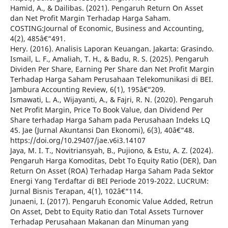
Hamid, A., & Dailibas. (2021). Pengaruh Return On Asset
dan Net Profit Margin Terhadap Harga Saham.
COSTING:Journal of Economic, Business and Accounting,
4(2), 485â€“491.
Hery. (2016). Analisis Laporan Keuangan. Jakarta: Grasindo.
Ismail, L. F., Amaliah, T. H., & Badu, R. S. (2025). Pengaruh
Dividen Per Share, Earning Per Share dan Net Profit Margin
Terhadap Harga Saham Perusahaan Telekomunikasi di BEI.
Jambura Accounting Review, 6(1), 195â€“209.
Ismawati, L. A., Wijayanti, A., & Fajri, R. N. (2020). Pengaruh
Net Profit Margin, Price To Book Value, dan Dividend Per
Share terhadap Harga Saham pada Perusahaan Indeks LQ
45. Jae (Jurnal Akuntansi Dan Ekonomi), 6(3), 40â€“48.
https://doi.org/10.29407/jae.v6i3.14107
Jaya, M. I. T., Novitriansyah, B., Pujiono, & Estu, A. Z. (2024).
Pengaruh Harga Komoditas, Debt To Equity Ratio (DER), Dan
Return On Asset (ROA) Terhadap Harga Saham Pada Sektor
Energi Yang Terdaftar di BEI Periode 2019-2022. LUCRUM:
Jurnal Bisnis Terapan, 4(1), 102â€“114.
Junaeni, I. (2017). Pengaruh Economic Value Added, Retrun
On Asset, Debt to Equity Ratio dan Total Assets Turnover
Terhadap Perusahaan Makanan dan Minuman yang