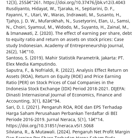
12(3), 255â€“261. https://doi.org/10.37476/jbk.v12i3.4043
Rusdiyanto, Hidayat, W., Tjaraka, H., Septiarini, D. F.,
Fayanni, Y., Utari, W., Waras, Indrawati, M., Susanto, H.,
Tjahjo, J. D. W., Mufarokhah, N., Susetyorini, Elan, U., Samsi,
N., Choiri, Syamsul, M., Widodo, M., Suyanto, H., Zainal, M.,
& Imanawati, Z. (2020). The effect of earning per share, debt
to equity ratio and return on assets on stock prices: Case
study Indonesian. Academy of Entrepreneurship Journal,
26(2), 1â€“10.
Santoso, S. (2019). Mahir Statistik Parametrik. Jakarta: PT.
Elex Media Kamputindo.
Saputra, F., & Nofrialdi, R. (2022). Analysis Effect Return on
Assets (ROA), Return on Equity (ROE) and Price Earning
Ratio (PER) on Stock Prices of Coal Companies in the
Indonesia Stock Exchange (IDX) Period 2018-2021. DIJEFA:
Dinasti Internasional Journal of Economics, Finance and
Accounting, 3(1), 82â€“94.
Sari, D. I. (2021). Pengaruh ROA, ROE dan EPS Terhadap
Harga Saham Perusahaan Perbankan Terdaftar di BEI
Periode 2016-2019. Jurnal Neraca, 5(1), 1â€“14.
https://doi.org/10.31851/neraca.v5i1.5068
Silviana, R., & Mutawali. (2024). Pengaruh Net Profit Margin
Dan Earning Per Share Terhadap Harga Saham Pada