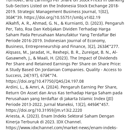
Sub-Sectors Listed on the Indonesia Stock Exchange 2018-
2019. Strategic Management Business Journal, 1(02),
30â€“39. https://doi.org/10.55751/smbj.v1i02.19
Alkahfi, A. R., Ahmad, G. N., & Kurnianti, D. (2023). Pengaruh
Per, Tato, Roa Dan Kebijakan Dividen Terhadap Harga
Saham Pada Perusahaan Manufaktur Yang Terdaftar Bei
Periode 2016-2019. Indonesian Journal of Economy,
Business, Entrepreneurship and Finance, 3(2), 263â€“277.
Alqsass, M., Jaradat, H., Rexhepi, B. R., Zureigat, B. N., Al-
Gasawneh, J., & Maali, H. (2023). The Impact of Dividends
Per Share and Retained Earnings Per Share on Share Price:
A Study Based On Jordanian Companies. Quality - Access to
Success, 24(197), 67â€“74.
https://doi.org/10.47750/QAS/24.197.08
Ardini, L., & Amri, A. (2024). Pengaruh Earning Per Share,
Return On Asset dan Arus Kas terhadap Harga Saham pada
Perusahaan yang terdaftar di Jakarta Islamic Index (JII)
Periode 2013-2022. Jurnal Maneksi, 13(2), 449â€“457.
https://doi.org/10.31959/jm.v13i2.2220
Ariesta, A. (2023). Enam Indeks Sektoral Saham Dengan
Kinerja Terburuk di 2023. IDX Channel.
https://www.idxchannel.com/market-news/enam-indeks-