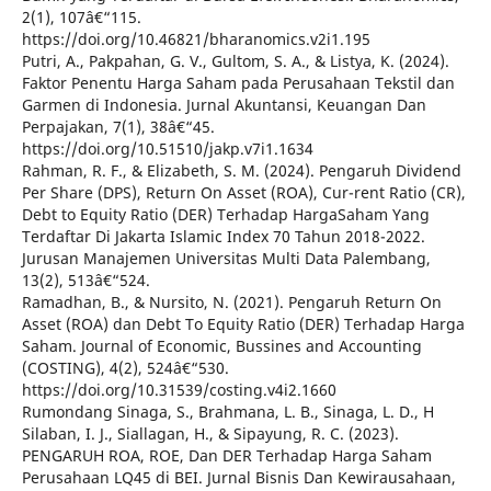
2(1), 107â€“115.
https://doi.org/10.46821/bharanomics.v2i1.195
Putri, A., Pakpahan, G. V., Gultom, S. A., & Listya, K. (2024).
Faktor Penentu Harga Saham pada Perusahaan Tekstil dan
Garmen di Indonesia. Jurnal Akuntansi, Keuangan Dan
Perpajakan, 7(1), 38â€“45.
https://doi.org/10.51510/jakp.v7i1.1634
Rahman, R. F., & Elizabeth, S. M. (2024). Pengaruh Dividend
Per Share (DPS), Return On Asset (ROA), Cur-rent Ratio (CR),
Debt to Equity Ratio (DER) Terhadap HargaSaham Yang
Terdaftar Di Jakarta Islamic Index 70 Tahun 2018-2022.
Jurusan Manajemen Universitas Multi Data Palembang,
13(2), 513â€“524.
Ramadhan, B., & Nursito, N. (2021). Pengaruh Return On
Asset (ROA) dan Debt To Equity Ratio (DER) Terhadap Harga
Saham. Journal of Economic, Bussines and Accounting
(COSTING), 4(2), 524â€“530.
https://doi.org/10.31539/costing.v4i2.1660
Rumondang Sinaga, S., Brahmana, L. B., Sinaga, L. D., H
Silaban, I. J., Siallagan, H., & Sipayung, R. C. (2023).
PENGARUH ROA, ROE, Dan DER Terhadap Harga Saham
Perusahaan LQ45 di BEI. Jurnal Bisnis Dan Kewirausahaan,