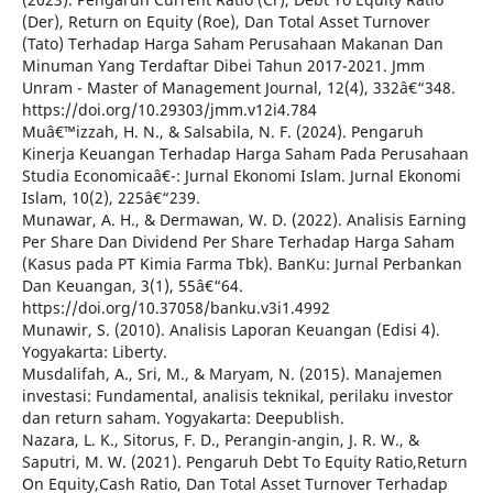
(Der), Return on Equity (Roe), Dan Total Asset Turnover
(Tato) Terhadap Harga Saham Perusahaan Makanan Dan
Minuman Yang Terdaftar Dibei Tahun 2017-2021. Jmm
Unram - Master of Management Journal, 12(4), 332â€“348.
https://doi.org/10.29303/jmm.v12i4.784
Muâ€™izzah, H. N., & Salsabila, N. F. (2024). Pengaruh
Kinerja Keuangan Terhadap Harga Saham Pada Perusahaan
Studia Economicaâ€¯: Jurnal Ekonomi Islam. Jurnal Ekonomi
Islam, 10(2), 225â€“239.
Munawar, A. H., & Dermawan, W. D. (2022). Analisis Earning
Per Share Dan Dividend Per Share Terhadap Harga Saham
(Kasus pada PT Kimia Farma Tbk). BanKu: Jurnal Perbankan
Dan Keuangan, 3(1), 55â€“64.
https://doi.org/10.37058/banku.v3i1.4992
Munawir, S. (2010). Analisis Laporan Keuangan (Edisi 4).
Yogyakarta: Liberty.
Musdalifah, A., Sri, M., & Maryam, N. (2015). Manajemen
investasi: Fundamental, analisis teknikal, perilaku investor
dan return saham. Yogyakarta: Deepublish.
Nazara, L. K., Sitorus, F. D., Perangin-angin, J. R. W., &
Saputri, M. W. (2021). Pengaruh Debt To Equity Ratio,Return
On Equity,Cash Ratio, Dan Total Asset Turnover Terhadap