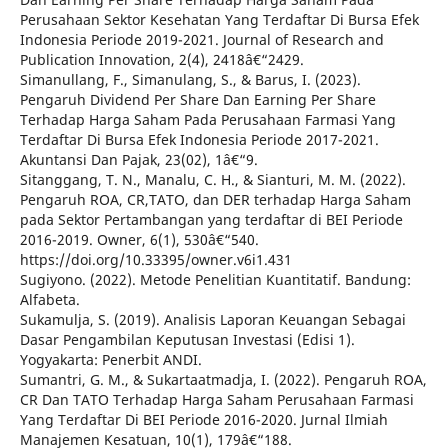
Perusahaan Sektor Kesehatan Yang Terdaftar Di Bursa Efek
Indonesia Periode 2019-2021. Journal of Research and
Publication Innovation, 2(4), 2418â€“2429.
Simanullang, F., Simanulang, S., & Barus, I. (2023).
Pengaruh Dividend Per Share Dan Earning Per Share
Terhadap Harga Saham Pada Perusahaan Farmasi Yang
Terdaftar Di Bursa Efek Indonesia Periode 2017-2021.
Akuntansi Dan Pajak, 23(02), 1â€“9.
Sitanggang, T. N., Manalu, C. H., & Sianturi, M. M. (2022).
Pengaruh ROA, CR,TATO, dan DER terhadap Harga Saham
pada Sektor Pertambangan yang terdaftar di BEI Periode
2016-2019. Owner, 6(1), 530â€“540.
https://doi.org/10.33395/owner.v6i1.431
Sugiyono. (2022). Metode Penelitian Kuantitatif. Bandung:
Alfabeta.
Sukamulja, S. (2019). Analisis Laporan Keuangan Sebagai
Dasar Pengambilan Keputusan Investasi (Edisi 1).
Yogyakarta: Penerbit ANDI.
Sumantri, G. M., & Sukartaatmadja, I. (2022). Pengaruh ROA,
CR Dan TATO Terhadap Harga Saham Perusahaan Farmasi
Yang Terdaftar Di BEI Periode 2016-2020. Jurnal Ilmiah
Manajemen Kesatuan, 10(1), 179â€“188.