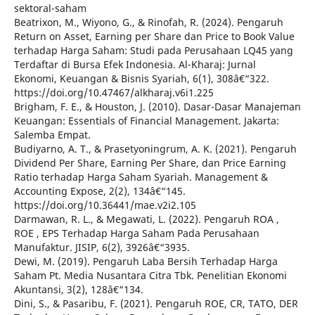
sektoral-saham
Beatrixon, M., Wiyono, G., & Rinofah, R. (2024). Pengaruh
Return on Asset, Earning per Share dan Price to Book Value
terhadap Harga Saham: Studi pada Perusahaan LQ45 yang
Terdaftar di Bursa Efek Indonesia. Al-Kharaj: Jurnal
Ekonomi, Keuangan & Bisnis Syariah, 6(1), 308â€“322.
https://doi.org/10.47467/alkharaj.v6i1.225
Brigham, F. E., & Houston, J. (2010). Dasar-Dasar Manajeman
Keuangan: Essentials of Financial Management. Jakarta:
Salemba Empat.
Budiyarno, A. T., & Prasetyoningrum, A. K. (2021). Pengaruh
Dividend Per Share, Earning Per Share, dan Price Earning
Ratio terhadap Harga Saham Syariah. Management &
Accounting Expose, 2(2), 134â€“145.
https://doi.org/10.36441/mae.v2i2.105
Darmawan, R. L., & Megawati, L. (2022). Pengaruh ROA ,
ROE , EPS Terhadap Harga Saham Pada Perusahaan
Manufaktur. JISIP, 6(2), 3926â€“3935.
Dewi, M. (2019). Pengaruh Laba Bersih Terhadap Harga
Saham Pt. Media Nusantara Citra Tbk. Penelitian Ekonomi
Akuntansi, 3(2), 128â€“134.
Dini, S., & Pasaribu, F. (2021). Pengaruh ROE, CR, TATO, DER