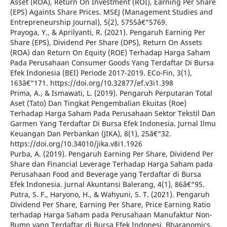
Asset (ROA), Return On Investment (ROI), Earning Per Share
(EPS) Againts Share Prices. MSEJ (Management Studies and
Entrepreneurship Journal), 5(2), 5755â€“5769.
Prayoga, Y., & Aprilyanti, R. (2021). Pengaruh Earning Per
Share (EPS), Dividend Per Share (DPS), Return On Assets
(ROA) dan Return On Equity (ROE) Terhadap Harga Saham
Pada Perusahaan Consumer Goods Yang Terdaftar Di Bursa
Efek Indonesia (BEI) Periode 2017-2019. ECo-Fin, 3(1),
163â€“171. https://doi.org/10.32877/ef.v3i1.398
Prima, A., & Ismawati, L. (2019). Pengaruh Perputaran Total
Aset (Tato) Dan Tingkat Pengembalian Ekuitas (Roe)
Terhadap Harga Saham Pada Perusahaan Sektor Tekstil Dan
Garmen Yang Terdaftar Di Bursa Efek Indonesia. Jurnal Ilmu
Keuangan Dan Perbankan (JIKA), 8(1), 25â€“32.
https://doi.org/10.34010/jika.v8i1.1926
Purba, A. (2019). Pengaruh Earning Per Share, Dividend Per
Share dan Financial Leverage Terhadap Harga Saham pada
Perusahaan Food and Beverage yang Terdaftar di Bursa
Efek Indonesia. Jurnal Akuntansi Balerang, 4(1), 86â€“95.
Putra, S. F., Haryono, H., & Wahyuni, S. T. (2021). Pengaruh
Dividend Per Share, Earning Per Share, Price Earning Ratio
terhadap Harga Saham pada Perusahaan Manufaktur Non-
Bumn yang Terdaftar di Bursa Efek Indonesi. Bharanomics,