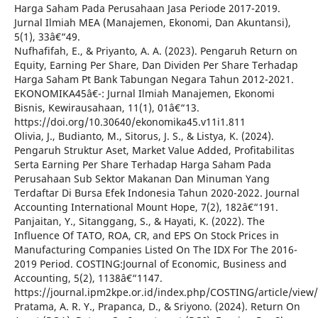
Harga Saham Pada Perusahaan Jasa Periode 2017-2019.
Jurnal Ilmiah MEA (Manajemen, Ekonomi, Dan Akuntansi),
5(1), 33â€“49.
Nufhafifah, E., & Priyanto, A. A. (2023). Pengaruh Return on
Equity, Earning Per Share, Dan Dividen Per Share Terhadap
Harga Saham Pt Bank Tabungan Negara Tahun 2012-2021.
EKONOMIKA45â€¯: Jurnal Ilmiah Manajemen, Ekonomi
Bisnis, Kewirausahaan, 11(1), 01â€“13.
https://doi.org/10.30640/ekonomika45.v11i1.811
Olivia, J., Budianto, M., Sitorus, J. S., & Listya, K. (2024).
Pengaruh Struktur Aset, Market Value Added, Profitabilitas
Serta Earning Per Share Terhadap Harga Saham Pada
Perusahaan Sub Sektor Makanan Dan Minuman Yang
Terdaftar Di Bursa Efek Indonesia Tahun 2020-2022. Journal
Accounting International Mount Hope, 7(2), 182â€“191.
Panjaitan, Y., Sitanggang, S., & Hayati, K. (2022). The
Influence Of TATO, ROA, CR, and EPS On Stock Prices in
Manufacturing Companies Listed On The IDX For The 2016-
2019 Period. COSTING:Journal of Economic, Business and
Accounting, 5(2), 1138â€“1147.
https://journal.ipm2kpe.or.id/index.php/COSTING/article/view
Pratama, A. R. Y., Prapanca, D., & Sriyono. (2024). Return On