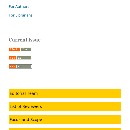
For Authors
For Librarians
Current Issue
Editorial Team
List of Reviewers
Focus and Scope