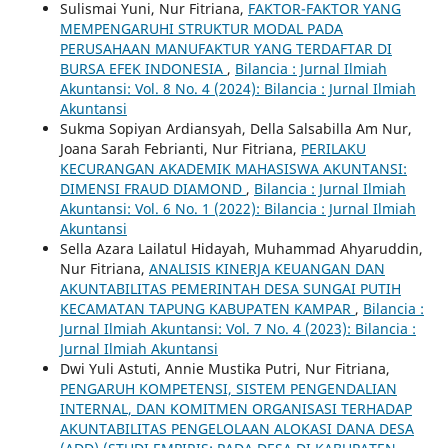
Sulismai Yuni, Nur Fitriana,
FAKTOR-FAKTOR YANG
MEMPENGARUHI STRUKTUR MODAL PADA
PERUSAHAAN MANUFAKTUR YANG TERDAFTAR DI
BURSA EFEK INDONESIA
,
Bilancia : Jurnal Ilmiah
Akuntansi: Vol. 8 No. 4 (2024): Bilancia : Jurnal Ilmiah
Akuntansi
Sukma Sopiyan Ardiansyah, Della Salsabilla Am Nur,
Joana Sarah Febrianti, Nur Fitriana,
PERILAKU
KECURANGAN AKADEMIK MAHASISWA AKUNTANSI:
DIMENSI FRAUD DIAMOND
,
Bilancia : Jurnal Ilmiah
Akuntansi: Vol. 6 No. 1 (2022): Bilancia : Jurnal Ilmiah
Akuntansi
Sella Azara Lailatul Hidayah, Muhammad Ahyaruddin,
Nur Fitriana,
ANALISIS KINERJA KEUANGAN DAN
AKUNTABILITAS PEMERINTAH DESA SUNGAI PUTIH
KECAMATAN TAPUNG KABUPATEN KAMPAR
,
Bilancia :
Jurnal Ilmiah Akuntansi: Vol. 7 No. 4 (2023): Bilancia :
Jurnal Ilmiah Akuntansi
Dwi Yuli Astuti, Annie Mustika Putri, Nur Fitriana,
PENGARUH KOMPETENSI, SISTEM PENGENDALIAN
INTERNAL, DAN KOMITMEN ORGANISASI TERHADAP
AKUNTABILITAS PENGELOLAAN ALOKASI DANA DESA