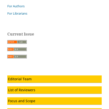
For Authors
For Librarians
Current Issue
Editorial Team
List of Reviewers
Focus and Scope