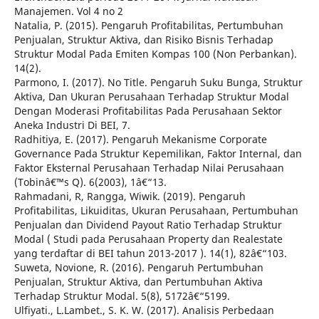
Manajemen. Vol 4 no 2
Natalia, P. (2015). Pengaruh Profitabilitas, Pertumbuhan
Penjualan, Struktur Aktiva, dan Risiko Bisnis Terhadap
Struktur Modal Pada Emiten Kompas 100 (Non Perbankan).
14(2).
Parmono, I. (2017). No Title. Pengaruh Suku Bunga, Struktur
Aktiva, Dan Ukuran Perusahaan Terhadap Struktur Modal
Dengan Moderasi Profitabilitas Pada Perusahaan Sektor
Aneka Industri Di BEI, 7.
Radhitiya, E. (2017). Pengaruh Mekanisme Corporate
Governance Pada Struktur Kepemilikan, Faktor Internal, dan
Faktor Eksternal Perusahaan Terhadap Nilai Perusahaan
(Tobinâ€™s Q). 6(2003), 1â€“13.
Rahmadani, R, Rangga, Wiwik. (2019). Pengaruh
Profitabilitas, Likuiditas, Ukuran Perusahaan, Pertumbuhan
Penjualan dan Dividend Payout Ratio Terhadap Struktur
Modal ( Studi pada Perusahaan Property dan Realestate
yang terdaftar di BEI tahun 2013-2017 ). 14(1), 82â€“103.
Suweta, Novione, R. (2016). Pengaruh Pertumbuhan
Penjualan, Struktur Aktiva, dan Pertumbuhan Aktiva
Terhadap Struktur Modal. 5(8), 5172â€“5199.
Ulfiyati., L.Lambet., S. K. W. (2017). Analisis Perbedaan