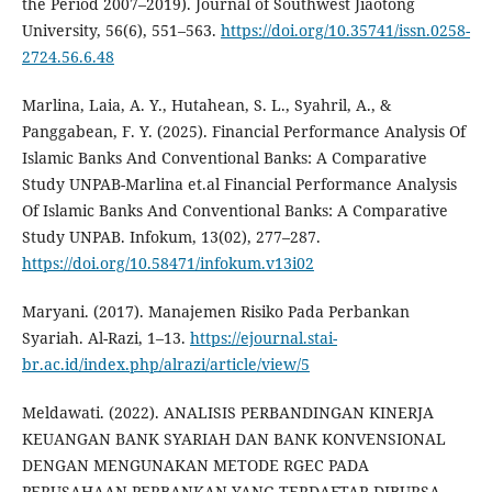
the Period 2007–2019). Journal of Southwest Jiaotong
University, 56(6), 551–563.
https://doi.org/10.35741/issn.0258-
2724.56.6.48
Marlina, Laia, A. Y., Hutahean, S. L., Syahril, A., &
Panggabean, F. Y. (2025). Financial Performance Analysis Of
Islamic Banks And Conventional Banks: A Comparative
Study UNPAB-Marlina et.al Financial Performance Analysis
Of Islamic Banks And Conventional Banks: A Comparative
Study UNPAB. Infokum, 13(02), 277–287.
https://doi.org/10.58471/infokum.v13i02
Maryani. (2017). Manajemen Risiko Pada Perbankan
Syariah. Al-Razi, 1–13.
https://ejournal.stai-
br.ac.id/index.php/alrazi/article/view/5
Meldawati. (2022). ANALISIS PERBANDINGAN KINERJA
KEUANGAN BANK SYARIAH DAN BANK KONVENSIONAL
DENGAN MENGUNAKAN METODE RGEC PADA
PERUSAHAAN PERBANKAN YANG TERDAFTAR DIBURSA