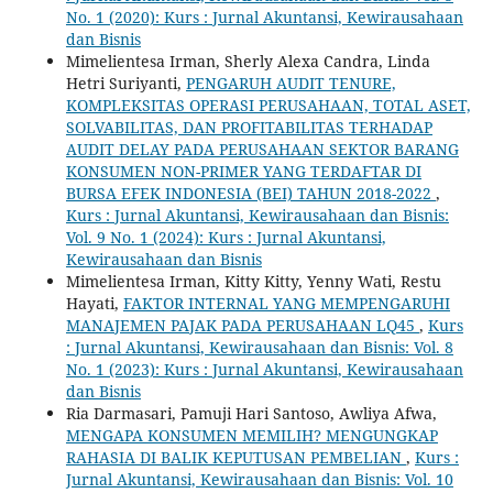
No. 1 (2020): Kurs : Jurnal Akuntansi, Kewirausahaan
dan Bisnis
Mimelientesa Irman, Sherly Alexa Candra, Linda
Hetri Suriyanti,
PENGARUH AUDIT TENURE,
KOMPLEKSITAS OPERASI PERUSAHAAN, TOTAL ASET,
SOLVABILITAS, DAN PROFITABILITAS TERHADAP
AUDIT DELAY PADA PERUSAHAAN SEKTOR BARANG
KONSUMEN NON-PRIMER YANG TERDAFTAR DI
BURSA EFEK INDONESIA (BEI) TAHUN 2018-2022
,
Kurs : Jurnal Akuntansi, Kewirausahaan dan Bisnis:
Vol. 9 No. 1 (2024): Kurs : Jurnal Akuntansi,
Kewirausahaan dan Bisnis
Mimelientesa Irman, Kitty Kitty, Yenny Wati, Restu
Hayati,
FAKTOR INTERNAL YANG MEMPENGARUHI
MANAJEMEN PAJAK PADA PERUSAHAAN LQ45
,
Kurs
: Jurnal Akuntansi, Kewirausahaan dan Bisnis: Vol. 8
No. 1 (2023): Kurs : Jurnal Akuntansi, Kewirausahaan
dan Bisnis
Ria Darmasari, Pamuji Hari Santoso, Awliya Afwa,
MENGAPA KONSUMEN MEMILIH? MENGUNGKAP
RAHASIA DI BALIK KEPUTUSAN PEMBELIAN
,
Kurs :
Jurnal Akuntansi, Kewirausahaan dan Bisnis: Vol. 10