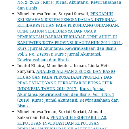
No. 2 (2025): Kurs : Jurnal Akuntansi, Kewirausahaan
dan Bisnis
Mimelientesa Irman, Suryati Suryati,
PENGARUH
KELEMAHAN SISTEM PENGENDALIAN INTERNAL,
KETIDAKPATUHAN PADA PERUNDANG-UNDANGAN,
OPINI TAHUN SEBELUMNYA DAN UMUR
PEMERINTAH DAERAH TERHADAP OPINI AUDIT DI
KABUPATEN/KOTA PROVINSI RIAU TAHUN 2011-2014
,
Kurs : Jurnal Akuntansi, Kewirausahaan dan Bisnis:
Vol. 2 No. 2 (2017): Kurs : Jurnal Akuntansi,
Kewirausahaan dan Bisnis
Imatul Khaira, Mimelientesa Irman, Linda Hetri
Suryanti,
ANALISIS ALTMAN Z-SCORE DAN RASIO
KEUANGAN PADA PERUSAHAAN PROPERTY DAN
REAL ESTATE YANG TERDAFTAR DI BURSA EFEK
INDONESIA TAHUN 2014-2017
,
Kurs : Jurnal
Akuntansi, Kewirausahaan dan Bisnis: Vol. 4 No. 1
(2019): Kurs : Jurnal Akuntansi, Kewirausahaan dan
Bisnis
Mimelientesa Irman, Suriati Suriati, Ahmad
Zulkarnain Estu,
PENGARUH PROFITABILITAS,
KEPUTUSAN INVESTASI DAN KEPUTUSAN
PENDANAAN TERHADAP NILAI PERUSAHAAN