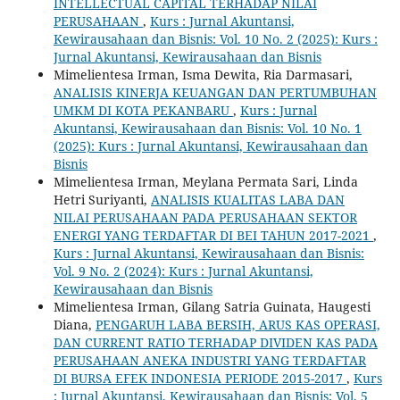
INTELLECTUAL CAPITAL TERHADAP NILAI
PERUSAHAAN
,
Kurs : Jurnal Akuntansi,
Kewirausahaan dan Bisnis: Vol. 10 No. 2 (2025): Kurs :
Jurnal Akuntansi, Kewirausahaan dan Bisnis
Mimelientesa Irman, Isma Dewita, Ria Darmasari,
ANALISIS KINERJA KEUANGAN DAN PERTUMBUHAN
UMKM DI KOTA PEKANBARU
,
Kurs : Jurnal
Akuntansi, Kewirausahaan dan Bisnis: Vol. 10 No. 1
(2025): Kurs : Jurnal Akuntansi, Kewirausahaan dan
Bisnis
Mimelientesa Irman, Meylana Permata Sari, Linda
Hetri Suriyanti,
ANALISIS KUALITAS LABA DAN
NILAI PERUSAHAAN PADA PERUSAHAAN SEKTOR
ENERGI YANG TERDAFTAR DI BEI TAHUN 2017-2021
,
Kurs : Jurnal Akuntansi, Kewirausahaan dan Bisnis:
Vol. 9 No. 2 (2024): Kurs : Jurnal Akuntansi,
Kewirausahaan dan Bisnis
Mimelientesa Irman, Gilang Satria Guinata, Haugesti
Diana,
PENGARUH LABA BERSIH, ARUS KAS OPERASI,
DAN CURRENT RATIO TERHADAP DIVIDEN KAS PADA
PERUSAHAAN ANEKA INDUSTRI YANG TERDAFTAR
DI BURSA EFEK INDONESIA PERIODE 2015-2017
,
Kurs
: Jurnal Akuntansi, Kewirausahaan dan Bisnis: Vol. 5