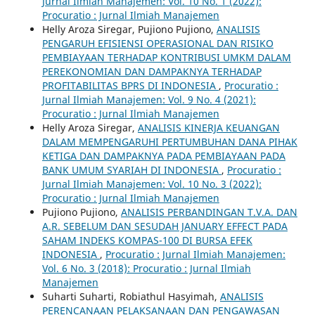
Jurnal Ilmiah Manajemen: Vol. 10 No. 1 (2022):
Procuratio : Jurnal Ilmiah Manajemen
Helly Aroza Siregar, Pujiono Pujiono,
ANALISIS
PENGARUH EFISIENSI OPERASIONAL DAN RISIKO
PEMBIAYAAN TERHADAP KONTRIBUSI UMKM DALAM
PEREKONOMIAN DAN DAMPAKNYA TERHADAP
PROFITABILITAS BPRS DI INDONESIA
,
Procuratio :
Jurnal Ilmiah Manajemen: Vol. 9 No. 4 (2021):
Procuratio : Jurnal Ilmiah Manajemen
Helly Aroza Siregar,
ANALISIS KINERJA KEUANGAN
DALAM MEMPENGARUHI PERTUMBUHAN DANA PIHAK
KETIGA DAN DAMPAKNYA PADA PEMBIAYAAN PADA
BANK UMUM SYARIAH DI INDONESIA
,
Procuratio :
Jurnal Ilmiah Manajemen: Vol. 10 No. 3 (2022):
Procuratio : Jurnal Ilmiah Manajemen
Pujiono Pujiono,
ANALISIS PERBANDINGAN T.V.A. DAN
A.R. SEBELUM DAN SESUDAH JANUARY EFFECT PADA
SAHAM INDEKS KOMPAS-100 DI BURSA EFEK
INDONESIA
,
Procuratio : Jurnal Ilmiah Manajemen:
Vol. 6 No. 3 (2018): Procuratio : Jurnal Ilmiah
Manajemen
Suharti Suharti, Robiathul Hasyimah,
ANALISIS
PERENCANAAN PELAKSANAAN DAN PENGAWASAN