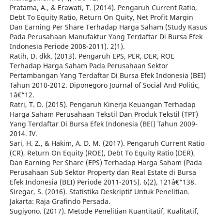
Pratama, A., & Erawati, T. (2014). Pengaruh Current Ratio,
Debt To Equity Ratio, Return On Quity, Net Profit Margin
Dan Earning Per Share Terhadap Harga Saham (Study Kasus
Pada Perusahaan Manufaktur Yang Terdaftar Di Bursa Efek
Indonesia Periode 2008-2011). 2(1).
Ratih, D. dkk. (2013). Pengaruh EPS, PER, DER, ROE
Terhadap Harga Saham Pada Perusahaan Sektor
Pertambangan Yang Terdaftar Di Bursa Efek Indonesia (BEI)
Tahun 2010-2012. Diponegoro Journal of Social And Politic,
1â€“12.
Ratri, T. D. (2015). Pengaruh Kinerja Keuangan Terhadap
Harga Saham Perusahaan Tekstil Dan Produk Tekstil (TPT)
Yang Terdaftar Di Bursa Efek Indonesia (BEI) Tahun 2009-
2014. IV.
Sari, H. Z., & Hakim, A. D. M. (2017). Pengaruh Current Ratio
(CR), Return On Equity (ROE), Debt To Equity Ratio (DER),
Dan Earning Per Share (EPS) Terhadap Harga Saham (Pada
Perusahaan Sub Sektor Property dan Real Estate di Bursa
Efek Indonesia (BEI) Periode 2011-2015). 6(2), 121â€“138.
Siregar, S. (2016). Statistika Deskriptif Untuk Penelitian.
Jakarta: Raja Grafindo Persada.
Sugiyono. (2017). Metode Penelitian Kuantitatif, Kualitatif,