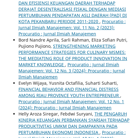
DAN EFISIENSI KEUANGAN DAERAH TERHADAP
DERAJAT DESENTRALISASI FISKAL DENGAN MEDIASI
PERTUMBUHAN PENDAPATAN ASLI DAERAH (PAD) DI
KOTA PEKANBARU PERIODE 2011-2020
,
Procuratio :
Jurnal Ilmiah Manajemen: Vol. 11 No. 2 (2023):
Procuratio : Jurnal Ilmiah Manajemen
Bord Nandre Aprila, Sarli Rahman, Eliza Sofian Putri,
Pujiono Pujiono,
STRENGTHENING MARKETING
PERFORMANCE STRATEGIES FOR CULINARY MSMES:
THE MEDIATING ROLE OF PRODUCT INNOVATION IN
MARKET KNOWLEDGE
,
Procuratio : Jurnal Ilmiah
Manajemen: Vol. 12 No. 3 (2024): Procuratio : Jurnal
Ilmiah Manajemen
Evelyn Wijaya, Yusnita Octafilia, Suharti Suharti,
FINANCIAL BEHAVIOR AND FINANCIAL DISTRESS
AMONG RIAU PROVINCE YOUTH ENTREPRENEUR
,
Procuratio : Jurnal Ilmiah Manajemen: Vol. 12 No. 1
(2024): Procuratio : Jurnal Ilmiah Manajemen
Helly Aroza Siregar, Febdwi Suryani,
THE PENGARUH
KINERJA KEUANGAN PERBANKAN SYARIAH TERHADAP
PRODUKTIVITAS UMKM DAN DAMPAKNYA PADA
PERTUMBUHAN EKONOMI INDONESIA
,
Procuratio :