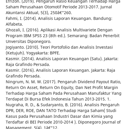
Efrizon. (2019). Pengaruh Rasio Keuangan Terhadap Harga
Saham Perusahaan Otomotif Periode 2013-2017. Jurnal
Akuntansi Aktual, 5(3), 250â€“260.
Fahmi, I. (2014). Analisis Laporan Keuangan. Bandung:
Alfabeta.
Ghozali, I. (2016). Aplikasi Analisis Multivariete Dengan
Program IBM SPSS 23 (8th ed.). Semarang: Badan Penerbit
Unversitas Diponegoro.
Jogiyanto. (2010). Teori Portofolio dan Analisis Investasi
(Ketujuh). Yogyakarta: BPFE.
Kasmir. (2014). Analisis Laporan Keuangan (Satu). Jakarta:
Raja Grafindo Persada.
Kasmir. (2016). Analisis Laporan Keuangan. Jakarta: Raja
Grafindo Persada.
Ningrum, N. M. W. (2017). Pengaruh Dividend Payout Ratio,
Return On Asset, Return On Equity, Dan Net Profit Margin
Terhadap Harga Saham Pada Perusahaan Manufaktur Yang
Terdapat Di Bursa Efek Indonesia Tahun 2013-2015. 1.
Nugraha, R. D., & Sudaryanto, B. (2016). Analisis Pengaruh
DPR, DER, ROE, DAN TATO Terhadap Harga Saham( Studi
Kasus pada Perusahaan Industri Dasar dan Kimia yang
Terdaftar di BEI Periode 2010-2014 ). Diponegoro Journal of
Management, 5(4), 1â€“12.