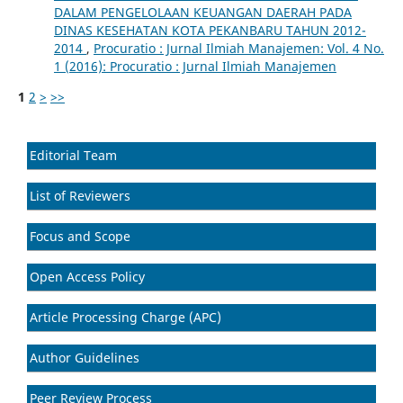
DALAM PENGELOLAAN KEUANGAN DAERAH PADA
DINAS KESEHATAN KOTA PEKANBARU TAHUN 2012-
2014
,
Procuratio : Jurnal Ilmiah Manajemen: Vol. 4 No.
1 (2016): Procuratio : Jurnal Ilmiah Manajemen
1
2
>
>>
Editorial Team
List of Reviewers
Focus and Scope
Open Access Policy
Article Processing Charge (APC)
Author Guidelines
Peer Review Process