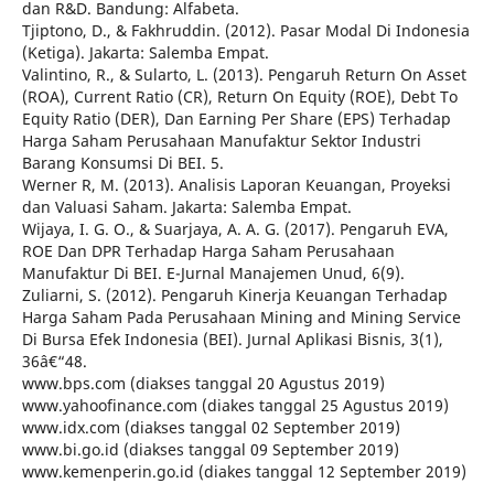
dan R&D. Bandung: Alfabeta.
Tjiptono, D., & Fakhruddin. (2012). Pasar Modal Di Indonesia
(Ketiga). Jakarta: Salemba Empat.
Valintino, R., & Sularto, L. (2013). Pengaruh Return On Asset
(ROA), Current Ratio (CR), Return On Equity (ROE), Debt To
Equity Ratio (DER), Dan Earning Per Share (EPS) Terhadap
Harga Saham Perusahaan Manufaktur Sektor Industri
Barang Konsumsi Di BEI. 5.
Werner R, M. (2013). Analisis Laporan Keuangan, Proyeksi
dan Valuasi Saham. Jakarta: Salemba Empat.
Wijaya, I. G. O., & Suarjaya, A. A. G. (2017). Pengaruh EVA,
ROE Dan DPR Terhadap Harga Saham Perusahaan
Manufaktur Di BEI. E-Jurnal Manajemen Unud, 6(9).
Zuliarni, S. (2012). Pengaruh Kinerja Keuangan Terhadap
Harga Saham Pada Perusahaan Mining and Mining Service
Di Bursa Efek Indonesia (BEI). Jurnal Aplikasi Bisnis, 3(1),
36â€“48.
www.bps.com (diakses tanggal 20 Agustus 2019)
www.yahoofinance.com (diakes tanggal 25 Agustus 2019)
www.idx.com (diakses tanggal 02 September 2019)
www.bi.go.id (diakses tanggal 09 September 2019)
www.kemenperin.go.id (diakes tanggal 12 September 2019)