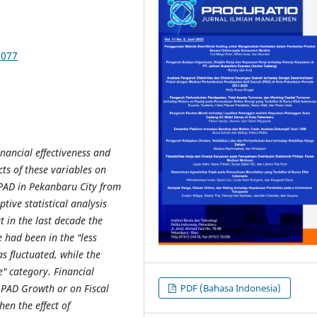
3077
inancial effectiveness and
cts of these variables on
 PAD in Pekanbaru City from
tive statistical analysis
t in the last decade the
 had been in the "less
as fluctuated, while the
e" category. Financial
on PAD Growth or on Fiscal
PDF (Bahasa Indonesia)
en the effect of