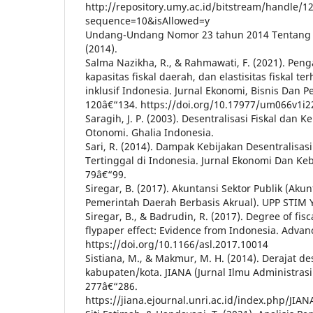
http://repository.umy.ac.id/bitstream/handle/
sequence=10&isAllowed=y
Undang-Undang Nomor 23 tahun 2014 Tentang 
(2014).
Salma Nazikha, R., & Rahmawati, F. (2021). Penga
kapasitas fiskal daerah, dan elastisitas fiskal
inklusif Indonesia. Jurnal Ekonomi, Bisnis Dan Pe
120â€“134. https://doi.org/10.17977/um066v1i
Saragih, J. P. (2003). Desentralisasi Fiskal da
Otonomi. Ghalia Indonesia.
Sari, R. (2014). Dampak Kebijakan Desentralisas
Tertinggal di Indonesia. Jurnal Ekonomi Dan Kebi
79â€“99.
Siregar, B. (2017). Akuntansi Sektor Publik (Ak
Pemerintah Daerah Berbasis Akrual). UPP STIM 
Siregar, B., & Badrudin, R. (2017). Degree of fis
flypaper effect: Evidence from Indonesia. Advan
https://doi.org/10.1166/asl.2017.10014
Sistiana, M., & Makmur, M. H. (2014). Derajat des
kabupaten/kota. JIANA (Jurnal Ilmu Administrasi
277â€“286.
https://jiana.ejournal.unri.ac.id/index.php/JIAN