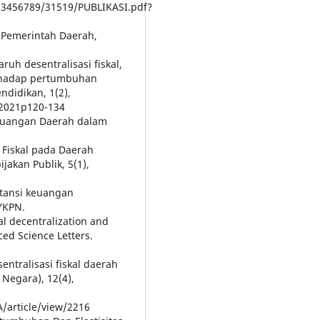
123456789/31519/PUBLIKASI.pdf?
Pemerintah Daerah,
ruh desentralisasi fiskal,
 terhadap pertumbuhan
ndidikan, 1(2),
22021p120-134
n Keuangan Daerah dalam
i Fiskal pada Daerah
jakan Publik, 5(1),
untansi keuangan
YKPN.
cal decentralization and
ced Science Letters.
entralisasi fiskal daerah
 Negara), 12(4),
A/article/view/2216