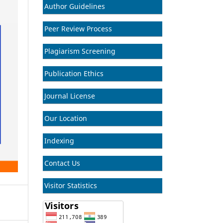
Author Guidelines
Peer Review Process
Plagiarism Screening
Publication Ethics
Journal License
Our Location
Indexing
Contact Us
Visitor Statistics