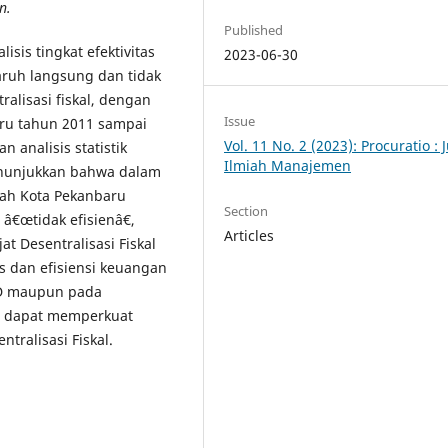
n.
Published
isis tingkat efektivitas
2023-06-30
aruh langsung dan tidak
ralisasi fiskal, dengan
Issue
ru tahun 2011 sampai
Vol. 11 No. 2 (2023): Procuratio : 
 analisis statistik
Ilmiah Manajemen
 menunjukkan bahwa dalam
tah Kota Pekanbaru
Section
 â€œtidak efisienâ€,
Articles
t Desentralisasi Fiskal
s dan efisiensi keuangan
AD maupun pada
D dapat memperkuat
tralisasi Fiskal.