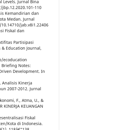
l Levels. Jurnal Bina
87/jbp.12.2020.101-110
lisis Kemandirian dan
ota Medan. Jurnal
rg/10.14710/jab.v8i1.22406
si Fiskal dan
tifitas Partisipasi
 Education Journal,
p/ecoducation
n Briefing Notes:
Driven Development. In
Analisis Kinerja
hun 2007-2012. Jurnal
konomi, F., Atma, U., &
TOR KINERJA KEUANGAN
sentralisasi Fiskal
ten/Kota di Indonesia.
(1), 118â€“138.