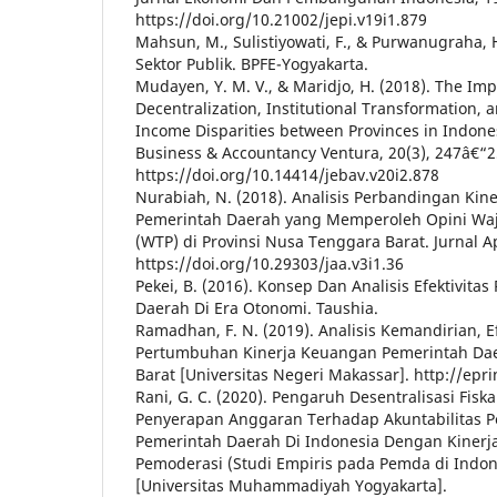
https://doi.org/10.21002/jepi.v19i1.879
Mahsun, M., Sulistiyowati, F., & Purwanugraha, H
Sektor Publik. BPFE-Yogyakarta.
Mudayen, Y. M. V., & Maridjo, H. (2018). The Impa
Decentralization, Institutional Transformation,
Income Disparities between Provinces in Indones
Business & Accountancy Ventura, 20(3), 247â€“2
https://doi.org/10.14414/jebav.v20i2.878
Nurabiah, N. (2018). Analisis Perbandingan Kin
Pemerintah Daerah yang Memperoleh Opini Waj
(WTP) di Provinsi Nusa Tenggara Barat. Jurnal Ap
https://doi.org/10.29303/jaa.v3i1.36
Pekei, B. (2016). Konsep Dan Analisis Efektivit
Daerah Di Era Otonomi. Taushia.
Ramadhan, F. N. (2019). Analisis Kemandirian, Ef
Pertumbuhan Kinerja Keuangan Pemerintah Daer
Barat [Universitas Negeri Makassar]. http://epr
Rani, G. C. (2020). Pengaruh Desentralisasi Fiskal
Penyerapan Anggaran Terhadap Akuntabilitas 
Pemerintah Daerah Di Indonesia Dengan Kinerja
Pemoderasi (Studi Empiris pada Pemda di Indon
[Universitas Muhammadiyah Yogyakarta].