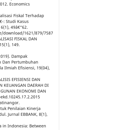
2012. Economics
lisasi Fiskal Terhadap
€¯: Studi Kasus
 6(1), 49â€“62.
icle/download/1621/879/7587
RALISASI FISKAL DAN
(1), 149.
(2019). Dampak
gan Dan Pertumbuhan
a Ilmiah Efisiensi, 19(04),
ANALISIS EFISIENSI DAN
AN KEUANGAN DAERAH DI
ANGUNAN EKONOMI DAN
ekd.10245.17.2.2015
Jatinangor.
tuk Penilaian Kinerja
l. Jurnal EBBANK, 8(1),
ma in Indonesia: Between