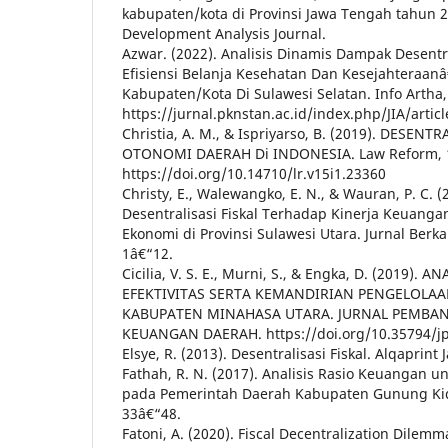
kabupaten/kota di Provinsi Jawa Tengah tahun 
Development Analysis Journal.
Azwar. (2022). Analisis Dinamis Dampak Desentra
Efisiensi Belanja Kesehatan Dan Kesejahteraanâ
Kabupaten/Kota Di Sulawesi Selatan. Info Artha,
https://jurnal.pknstan.ac.id/index.php/JIA/art
Christia, A. M., & Ispriyarso, B. (2019). DESENT
OTONOMI DAERAH Di INDONESIA. Law Reform, 15
https://doi.org/10.14710/lr.v15i1.23360
Christy, E., Walewangko, E. N., & Wauran, P. C. 
Desentralisasi Fiskal Terhadap Kinerja Keuan
Ekonomi di Provinsi Sulawesi Utara. Jurnal Berkal
1â€“12.
Cicilia, V. S. E., Murni, S., & Engka, D. (2019). 
EFEKTIVITAS SERTA KEMANDIRIAN PENGELOLA
KABUPATEN MINAHASA UTARA. JURNAL PEMB
KEUANGAN DAERAH. https://doi.org/10.35794/jp
Elsye, R. (2013). Desentralisasi Fiskal. Alqaprint 
Fathah, R. N. (2017). Analisis Rasio Keuangan un
pada Pemerintah Daerah Kabupaten Gunung Kidu
33â€“48.
Fatoni, A. (2020). Fiscal Decentralization Dilem