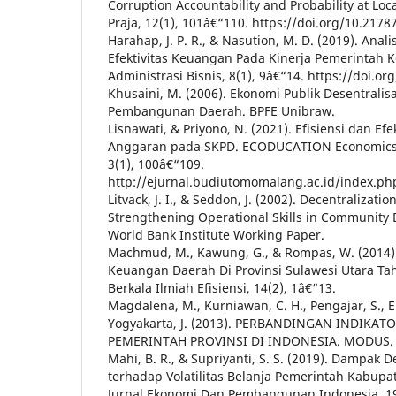
Corruption Accountability and Probability at Loca
Praja, 12(1), 101â€“110. https://doi.org/10.217
Harahap, J. P. R., & Nasution, M. D. (2019). Ana
Efektivitas Keuangan Pada Kinerja Pemerintah K
Administrasi Bisnis, 8(1), 9â€“14. https://doi.o
Khusaini, M. (2006). Ekonomi Publik Desentralisa
Pembangunan Daerah. BPFE Unibraw.
Lisnawati, & Priyono, N. (2021). Efisiensi dan Efek
Anggaran pada SKPD. ECODUCATION Economics &
3(1), 100â€“109.
http://ejurnal.budiutomomalang.ac.id/index.ph
Litvack, J. I., & Seddon, J. (2002). Decentralizatio
Strengthening Operational Skills in Community 
World Bank Institute Working Paper.
Machmud, M., Kawung, G., & Rompas, W. (2014). 
Keuangan Daerah Di Provinsi Sulawesi Utara Ta
Berkala Ilmiah Efisiensi, 14(2), 1â€“13.
Magdalena, M., Kurniawan, C. H., Pengajar, S., E
Yogyakarta, J. (2013). PERBANDINGAN INDIKA
PEMERINTAH PROVINSI DI INDONESIA. MODUS.
Mahi, B. R., & Supriyanti, S. S. (2019). Dampak De
terhadap Volatilitas Belanja Pemerintah Kabupa
Jurnal Ekonomi Dan Pembangunan Indonesia, 19