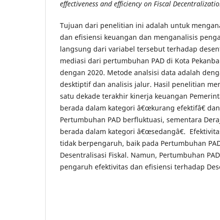
effectiveness and efficiency on Fiscal Decentralizatio
Tujuan dari penelitian ini adalah untuk menganal
dan efisiensi keuangan dan menganalisis peng
langsung dari variabel tersebut terhadap desent
mediasi dari pertumbuhan PAD di Kota Pekanba
dengan 2020. Metode analsisi data adalah dengan
desktiptif dan analisis jalur. Hasil penelitian
satu dekade terakhir kinerja keuangan Pemerin
berada dalam kategori â€œkurang efektifâ€ dan
Pertumbuhan PAD berfluktuasi, sementara Deraja
berada dalam kategori â€œsedangâ€. Efektivita
tidak berpengaruh, baik pada Pertumbuhan P
Desentralisasi Fiskal. Namun, Pertumbuhan PA
pengaruh efektivitas dan efisiensi terhadap Desen