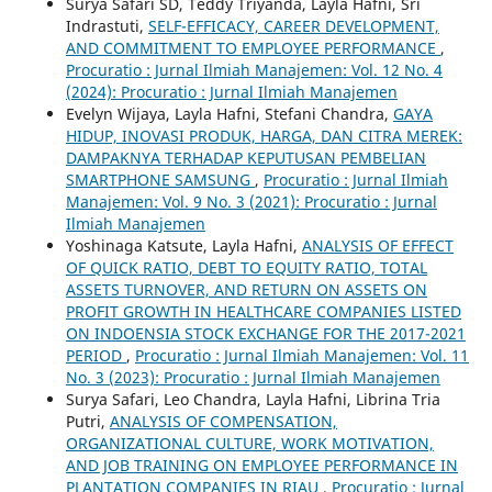
Surya Safari SD, Teddy Triyanda, Layla Hafni, Sri
Indrastuti,
SELF-EFFICACY, CAREER DEVELOPMENT,
AND COMMITMENT TO EMPLOYEE PERFORMANCE
,
Procuratio : Jurnal Ilmiah Manajemen: Vol. 12 No. 4
(2024): Procuratio : Jurnal Ilmiah Manajemen
Evelyn Wijaya, Layla Hafni, Stefani Chandra,
GAYA
HIDUP, INOVASI PRODUK, HARGA, DAN CITRA MEREK:
DAMPAKNYA TERHADAP KEPUTUSAN PEMBELIAN
SMARTPHONE SAMSUNG
,
Procuratio : Jurnal Ilmiah
Manajemen: Vol. 9 No. 3 (2021): Procuratio : Jurnal
Ilmiah Manajemen
Yoshinaga Katsute, Layla Hafni,
ANALYSIS OF EFFECT
OF QUICK RATIO, DEBT TO EQUITY RATIO, TOTAL
ASSETS TURNOVER, AND RETURN ON ASSETS ON
PROFIT GROWTH IN HEALTHCARE COMPANIES LISTED
ON INDOENSIA STOCK EXCHANGE FOR THE 2017-2021
PERIOD
,
Procuratio : Jurnal Ilmiah Manajemen: Vol. 11
No. 3 (2023): Procuratio : Jurnal Ilmiah Manajemen
Surya Safari, Leo Chandra, Layla Hafni, Librina Tria
Putri,
ANALYSIS OF COMPENSATION,
ORGANIZATIONAL CULTURE, WORK MOTIVATION,
AND JOB TRAINING ON EMPLOYEE PERFORMANCE IN
PLANTATION COMPANIES IN RIAU
,
Procuratio : Jurnal