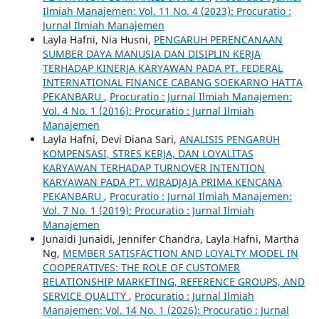
Ilmiah Manajemen: Vol. 11 No. 4 (2023): Procuratio :
Jurnal Ilmiah Manajemen
Layla Hafni, Nia Husni,
PENGARUH PERENCANAAN
SUMBER DAYA MANUSIA DAN DISIPLIN KERJA
TERHADAP KINERJA KARYAWAN PADA PT. FEDERAL
INTERNATIONAL FINANCE CABANG SOEKARNO HATTA
PEKANBARU
,
Procuratio : Jurnal Ilmiah Manajemen:
Vol. 4 No. 1 (2016): Procuratio : Jurnal Ilmiah
Manajemen
Layla Hafni, Devi Diana Sari,
ANALISIS PENGARUH
KOMPENSASI, STRES KERJA, DAN LOYALITAS
KARYAWAN TERHADAP TURNOVER INTENTION
KARYAWAN PADA PT. WIRADJAJA PRIMA KENCANA
PEKANBARU
,
Procuratio : Jurnal Ilmiah Manajemen:
Vol. 7 No. 1 (2019): Procuratio : Jurnal Ilmiah
Manajemen
Junaidi Junaidi, Jennifer Chandra, Layla Hafni, Martha
Ng,
MEMBER SATISFACTION AND LOYALTY MODEL IN
COOPERATIVES: THE ROLE OF CUSTOMER
RELATIONSHIP MARKETING, REFERENCE GROUPS, AND
SERVICE QUALITY
,
Procuratio : Jurnal Ilmiah
Manajemen: Vol. 14 No. 1 (2026): Procuratio : Jurnal