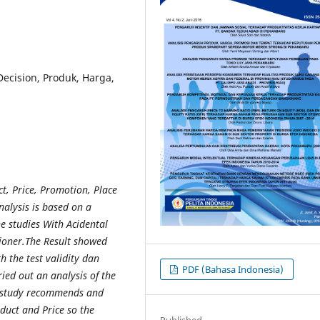
Decision, Produk, Harga,
t, Price, Promotion, Place
nalysis is based on a
e studies With Acidental
ioner.The Result showed
h the test validity dan
PDF (Bahasa Indonesia)
ried out an analysis of the
he study recommends and
uct and Price so the