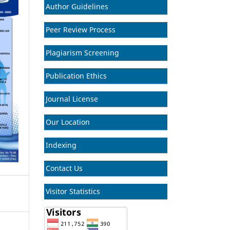
Author Guidelines
Peer Review Process
Plagiarism Screening
Publication Ethics
Journal License
Our Location
Indexing
Contact Us
Visitor Statistics