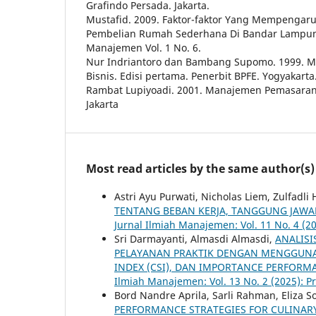
Grafindo Persada. Jakarta.
Mustafid. 2009. Faktor-faktor Yang Mempenga
Pembelian Rumah Sederhana Di Bandar Lampung
Manajemen Vol. 1 No. 6.
Nur Indriantoro dan Bambang Supomo. 1999. Me
Bisnis. Edisi pertama. Penerbit BPFE. Yogyakarta
Rambat Lupiyoadi. 2001. Manajemen Pemasaran
Jakarta
Most read articles by the same author(s)
Astri Ayu Purwati, Nicholas Liem, Zulfadl
TENTANG BEBAN KERJA, TANGGUNG JAWAB,
Jurnal Ilmiah Manajemen: Vol. 11 No. 4 (2
Sri Darmayanti, Almasdi Almasdi,
ANALISI
PELAYANAN PRAKTIK DENGAN MENGGUNAK
INDEX (CSI), DAN IMPORTANCE PERFORMAN
Ilmiah Manajemen: Vol. 13 No. 2 (2025): P
Bord Nandre Aprila, Sarli Rahman, Eliza So
PERFORMANCE STRATEGIES FOR CULINAR