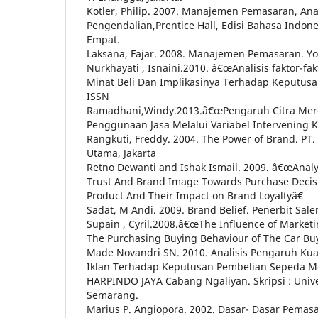
Kotler, Philip. 2007. Manajemen Pemasaran, Ana
Pengendalian,Prentice Hall, Edisi Bahasa Indone
Empat.
Laksana, Fajar. 2008. Manajemen Pemasaran. Yo
Nurkhayati , Isnaini.2010. â€œAnalisis faktor-
Minat Beli Dan Implikasinya Terhadap Keputusan
ISSN
Ramadhani,Windy.2013.â€œPengaruh Citra Mer
Penggunaan Jasa Melalui Variabel Intervening 
Rangkuti, Freddy. 2004. The Power of Brand. PT
Utama, Jakarta
Retno Dewanti and Ishak Ismail. 2009. â€œAnaly
Trust And Brand Image Towards Purchase Decisi
Product And Their Impact on Brand Loyaltyâ€
Sadat, M Andi. 2009. Brand Belief. Penerbit Sal
Supain , Cyril.2008.â€œThe Influence of Marke
The Purchasing Buying Behaviour of The Car Buy
Made Novandri SN. 2010. Analisis Pengaruh Kua
Iklan Terhadap Keputusan Pembelian Sepeda M
HARPINDO JAYA Cabang Ngaliyan. Skripsi : Univ
Semarang.
Marius P. Angiopora. 2002. Dasar- Dasar Pemasa