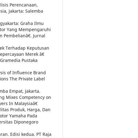
lisis Perencanaan,
sia, Jakarta: Salemba
gyakarta: Graha Ilmu
faktor Yang Mempengaruhi
 Pembelianâ€. Jurnal
ek Terhadap Keputusan
Kepercayaan Merek â€
. Gramedia Pustaka
sis of Influence Brand
ons The Private Label
emba Empat, Jakarta.
ting Mixes Competency on
ers In Malaysiaâ€
litas Produk, Harga, Dan
otor Yamaha Pada
ersitas Diponegoro
ran. Edisi kedua. PT Raja