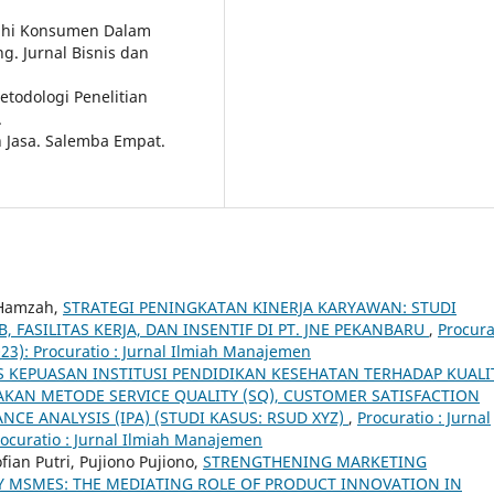
ruhi Konsumen Dalam
. Jurnal Bisnis dan
todologi Penelitian
.
 Jasa. Salemba Empat.
i Hamzah,
STRATEGI PENINGKATAN KINERJA KARYAWAN: STUDI
 FASILITAS KERJA, DAN INSENTIF DI PT. JNE PEKANBARU
,
Procura
023): Procuratio : Jurnal Ilmiah Manajemen
S KEPUASAN INSTITUSI PENDIDIKAN KESEHATAN TERHADAP KUALI
AN METODE SERVICE QUALITY (SQ), CUSTOMER SATISFACTION
CE ANALYSIS (IPA) (STUDI KASUS: RSUD XYZ)
,
Procuratio : Jurnal
rocuratio : Jurnal Ilmiah Manajemen
fian Putri, Pujiono Pujiono,
STRENGTHENING MARKETING
Y MSMES: THE MEDIATING ROLE OF PRODUCT INNOVATION IN