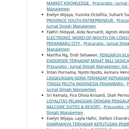
MARKET KNOWLEDGE
,
Procuratio : Jurnal
Manajemen
Evelyn Wijaya, Yusnita Octafilia, Suharti S
PROVINCE YOUTH ENTREPRENEUR
,
Procur
Jurnal Ilmiah Manajemen
Fakhri Hidayat, Aida Nursanti, Agnes Alvi
ELECTRONIC WORD-OF-MOUTH ON CONSUM
PEKANBARU CITY
,
Procuratio : Jurnal Ilmi
Manajemen
Martha Ng, Endi Setiawan,
PENGARUH KUA
ENDORSER TERHADAP MINAT BELI SKINC
Procuratio : Jurnal Ilmiah Manajemen: Vol.
Intan Purnama, Nyoto Nyoto, Asmara Hen
LINGKUNGAN KERJA TERHADAP KEPUASAN
TINGGI PELITA INDONESIA PEKANBARU
,
P
Jurnal Ilmiah Manajemen
Sri Kemala, Fira Olivia Krisanti, Diah Per
LOYALITAS PELANGGAN DENGAN PENGALA
BALCONE SUITES & RESORT
,
Procuratio : 
Ilmiah Manajemen
Evelyn Wijaya, Layla Hafni, Stefani Chandr
DAMPAKNYA TERHADAP KEPUTUSAN PEM