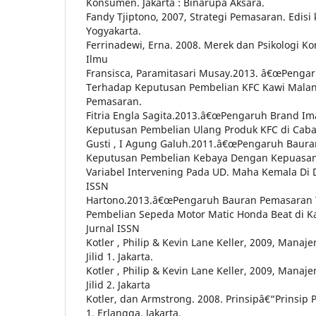
Konsumen. Jakarta : Binarupa Aksara.
Fandy Tjiptono, 2007, Strategi Pemasaran. Edisi
Yogyakarta.
Ferrinadewi, Erna. 2008. Merek dan Psikologi K
Ilmu
Fransisca, Paramitasari Musay.2013. â€œPenga
Terhadap Keputusan Pembelian KFC Kawi Malan
Pemasaran.
Fitria Engla Sagita.2013.â€œPengaruh Brand I
Keputusan Pembelian Ulang Produk KFC di Caba
Gusti , I Agung Galuh.2011.â€œPengaruh Baur
Keputusan Pembelian Kebaya Dengan Kepuasan
Variabel Intervening Pada UD. Maha Kemala Di D
ISSN
Hartono.2013.â€œPengaruh Bauran Pemasaran
Pembelian Sepeda Motor Matic Honda Beat di Ka
Jurnal ISSN
Kotler , Philip & Kevin Lane Keller, 2009, Mana
Jilid 1. Jakarta.
Kotler , Philip & Kevin Lane Keller, 2009, Mana
Jilid 2. Jakarta
Kotler, dan Armstrong. 2008. Prinsipâ€“Prinsip P
1. Erlangga, Jakarta.