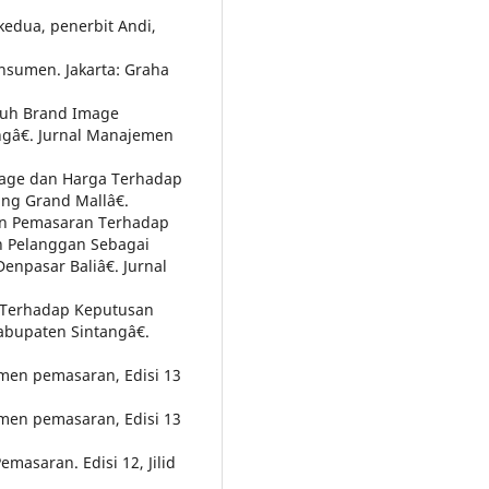
 kedua, penerbit Andi,
onsumen. Jakarta: Graha
ruh Brand Image
gâ€. Jurnal Manajemen
mage dan Harga Terhadap
ng Grand Mallâ€.
an Pemasaran Terhadap
 Pelanggan Sebagai
enpasar Baliâ€. Jurnal
 Terhadap Keputusan
bupaten Sintangâ€.
jemen pemasaran, Edisi 13
jemen pemasaran, Edisi 13
emasaran. Edisi 12, Jilid