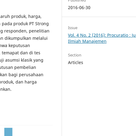
Published
2016-06-30
garuh produk, harga,
 pada produk PT Strong
Issue
ng responden, penelitian
Vol. 4 No. 2 (2016): Procuratio : J
n dikumpulkan melalui
Ilmiah Manajemen
ahwa keputusan
 temapat dan di tes
Section
uji asumsi klasik yang
Articles
utusan pembelian
nkan bagi perusahaan
roduk, dan harga
ankan.