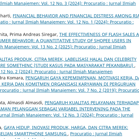
 Ilmiah Manajemen: Vol. 12 No. 3 (2024): Procuratio : Jurnal Ilmiah
uharti,
FINANCIAL BEHAVIOR AND FINANCIAL DISTRESS AMONG RI
atio : Jurnal Ilmiah Manajemen: Vol. 12 No. 1 (2024): Procuratio :
onita, Prima Andreas Siregar,
THE EFFECTIVENESS OF FLASH SALES 
ER BEHAVIOR: A QUANTITATIVE STUDY OF SHOPEE USERS IN
ah Manajemen: Vol. 13 No. 2 (2025): Procuratio : Jurnal Ilmiah
LITAS PRODUK, CITRA MEREK, LABELISASI HALAL DAN CELEBRITY
ARE SOMETHINC (STUDI KASUS PADA MASYARAKAT PEKANBARU)
,
 12 No. 2 (2024): Procuratio : Jurnal Ilmiah Manajemen
dra Komara,
PENGARUH GAYA KEPEMIMPINAN, MOTIVASI KERJA, 
 KERJA DAN KOMITMEN ORGANISASI KARYAWAN DI PERGURUAN
rocuratio : Jurnal Ilmiah Manajemen: Vol. 7 No. 2 (2019): Procuratio
mata, Almasdi Almasdi,
PENGARUH KUALITAS PELAYANAN TERHADAP
MAN PELANGGAN SEBAGAI VARIABEL INTERVENING PADA THE
Jurnal Ilmiah Manajemen: Vol. 12 No. 3 (2024): Procuratio : Jurnal
a,
GAYA HIDUP, INOVASI PRODUK, HARGA, DAN CITRA MEREK:
BELIAN SMARTPHONE SAMSUNG
,
Procuratio : Jurnal Ilmiah