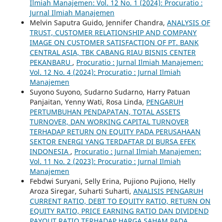
Ilmiah Manajemen: Vol. 12 No. 1 (2024): Procuratio :
Jurnal Ilmiah Manajemen
Melvin Saputra Guido, Jennifer Chandra,
ANALYSIS OF
TRUST, CUSTOMER RELATIONSHIP AND COMPANY
IMAGE ON CUSTOMER SATISFACTION OF PT. BANK
CENTRAL ASIA, TBK CABANG RIAU BISNIS CENTER
PEKANBARU
,
Procuratio : Jurnal Ilmiah Manajemen:
Vol. 12 No. 4 (2024): Procuratio : Jurnal Ilmiah
Manajemen
Suyono Suyono, Sudarno Sudarno, Harry Patuan
Panjaitan, Yenny Wati, Rosa Linda,
PENGARUH
PERTUMBUHAN PENDAPATAN, TOTAL ASSETS
TURNOVER, DAN WORKING CAPITAL TURNOVER
TERHADAP RETURN ON EQUITY PADA PERUSAHAAN
SEKTOR ENERGI YANG TERDAFTAR DI BURSA EFEK
INDONESIA
,
Procuratio : Jurnal Ilmiah Manajemen:
Vol. 11 No. 2 (2023): Procuratio : Jurnal Ilmiah
Manajemen
Febdwi Suryani, Selly Erina, Pujiono Pujiono, Helly
Aroza Siregar, Suharti Suharti,
ANALISIS PENGARUH
CURRENT RATIO, DEBT TO EQUITY RATIO, RETURN ON
EQUITY RATIO, PRICE EARNING RATIO DAN DIVIDEND
PAYOUT RATIO TERHADAP HARGA SAHAM PADA