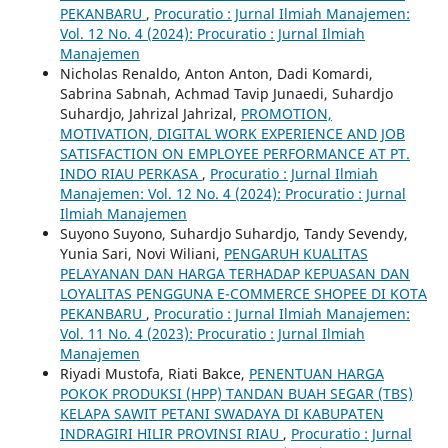
PEKANBARU
,
Procuratio : Jurnal Ilmiah Manajemen:
Vol. 12 No. 4 (2024): Procuratio : Jurnal Ilmiah
Manajemen
Nicholas Renaldo, Anton Anton, Dadi Komardi,
Sabrina Sabnah, Achmad Tavip Junaedi, Suhardjo
Suhardjo, Jahrizal Jahrizal,
PROMOTION,
MOTIVATION, DIGITAL WORK EXPERIENCE AND JOB
SATISFACTION ON EMPLOYEE PERFORMANCE AT PT.
INDO RIAU PERKASA
,
Procuratio : Jurnal Ilmiah
Manajemen: Vol. 12 No. 4 (2024): Procuratio : Jurnal
Ilmiah Manajemen
Suyono Suyono, Suhardjo Suhardjo, Tandy Sevendy,
Yunia Sari, Novi Wiliani,
PENGARUH KUALITAS
PELAYANAN DAN HARGA TERHADAP KEPUASAN DAN
LOYALITAS PENGGUNA E-COMMERCE SHOPEE DI KOTA
PEKANBARU
,
Procuratio : Jurnal Ilmiah Manajemen:
Vol. 11 No. 4 (2023): Procuratio : Jurnal Ilmiah
Manajemen
Riyadi Mustofa, Riati Bakce,
PENENTUAN HARGA
POKOK PRODUKSI (HPP) TANDAN BUAH SEGAR (TBS)
KELAPA SAWIT PETANI SWADAYA DI KABUPATEN
INDRAGIRI HILIR PROVINSI RIAU
,
Procuratio : Jurnal