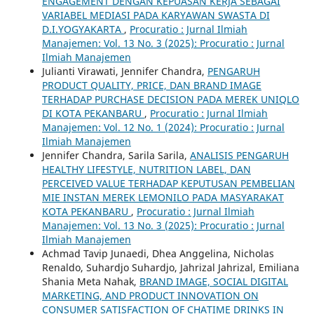
ENGAGEMENT DENGAN KEPUASAN KERJA SEBAGAI
VARIABEL MEDIASI PADA KARYAWAN SWASTA DI
D.I.YOGYAKARTA
,
Procuratio : Jurnal Ilmiah
Manajemen: Vol. 13 No. 3 (2025): Procuratio : Jurnal
Ilmiah Manajemen
Julianti Virawati, Jennifer Chandra,
PENGARUH
PRODUCT QUALITY, PRICE, DAN BRAND IMAGE
TERHADAP PURCHASE DECISION PADA MEREK UNIQLO
DI KOTA PEKANBARU
,
Procuratio : Jurnal Ilmiah
Manajemen: Vol. 12 No. 1 (2024): Procuratio : Jurnal
Ilmiah Manajemen
Jennifer Chandra, Sarila Sarila,
ANALISIS PENGARUH
HEALTHY LIFESTYLE, NUTRITION LABEL, DAN
PERCEIVED VALUE TERHADAP KEPUTUSAN PEMBELIAN
MIE INSTAN MEREK LEMONILO PADA MASYARAKAT
KOTA PEKANBARU
,
Procuratio : Jurnal Ilmiah
Manajemen: Vol. 13 No. 3 (2025): Procuratio : Jurnal
Ilmiah Manajemen
Achmad Tavip Junaedi, Dhea Anggelina, Nicholas
Renaldo, Suhardjo Suhardjo, Jahrizal Jahrizal, Emiliana
Shania Meta Nahak,
BRAND IMAGE, SOCIAL DIGITAL
MARKETING, AND PRODUCT INNOVATION ON
CONSUMER SATISFACTION OF CHATIME DRINKS IN