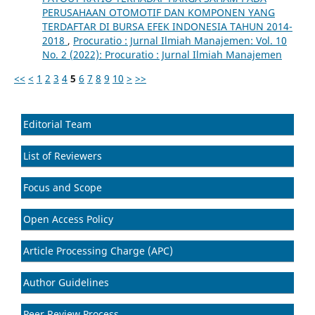
PERUSAHAAN OTOMOTIF DAN KOMPONEN YANG
TERDAFTAR DI BURSA EFEK INDONESIA TAHUN 2014-
2018
,
Procuratio : Jurnal Ilmiah Manajemen: Vol. 10
No. 2 (2022): Procuratio : Jurnal Ilmiah Manajemen
<<
<
1
2
3
4
5
6
7
8
9
10
>
>>
Editorial Team
List of Reviewers
Focus and Scope
Open Access Policy
Article Processing Charge (APC)
Author Guidelines
Peer Review Process