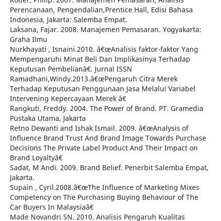
Perencanaan, Pengendalian,Prentice Hall, Edisi Bahasa
Indonesia, Jakarta: Salemba Empat.
Laksana, Fajar. 2008. Manajemen Pemasaran. Yogyakarta:
Graha Ilmu
Nurkhayati , Isnaini.2010. â€œAnalisis faktor-faktor Yang
Mempengaruhi Minat Beli Dan Implikasinya Terhadap
Keputusan Pembelianâ€. Jurnal ISSN
Ramadhani,Windy.2013.â€œPengaruh Citra Merek
Terhadap Keputusan Penggunaan Jasa Melalui Variabel
Intervening Kepercayaan Merek â€
Rangkuti, Freddy. 2004. The Power of Brand. PT. Gramedia
Pustaka Utama, Jakarta
Retno Dewanti and Ishak Ismail. 2009. â€œAnalysis of
Influence Brand Trust And Brand Image Towards Purchase
Decisions The Private Label Product And Their Impact on
Brand Loyaltyâ€
Sadat, M Andi. 2009. Brand Belief. Penerbit Salemba Empat,
Jakarta.
Supain , Cyril.2008.â€œThe Influence of Marketing Mixes
Competency on The Purchasing Buying Behaviour of The
Car Buyers In Malaysiaâ€
Made Novandri SN. 2010. Analisis Pengaruh Kualitas