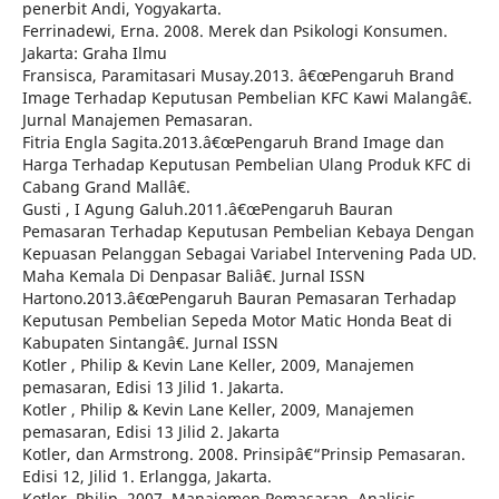
penerbit Andi, Yogyakarta.
Ferrinadewi, Erna. 2008. Merek dan Psikologi Konsumen.
Jakarta: Graha Ilmu
Fransisca, Paramitasari Musay.2013. â€œPengaruh Brand
Image Terhadap Keputusan Pembelian KFC Kawi Malangâ€.
Jurnal Manajemen Pemasaran.
Fitria Engla Sagita.2013.â€œPengaruh Brand Image dan
Harga Terhadap Keputusan Pembelian Ulang Produk KFC di
Cabang Grand Mallâ€.
Gusti , I Agung Galuh.2011.â€œPengaruh Bauran
Pemasaran Terhadap Keputusan Pembelian Kebaya Dengan
Kepuasan Pelanggan Sebagai Variabel Intervening Pada UD.
Maha Kemala Di Denpasar Baliâ€. Jurnal ISSN
Hartono.2013.â€œPengaruh Bauran Pemasaran Terhadap
Keputusan Pembelian Sepeda Motor Matic Honda Beat di
Kabupaten Sintangâ€. Jurnal ISSN
Kotler , Philip & Kevin Lane Keller, 2009, Manajemen
pemasaran, Edisi 13 Jilid 1. Jakarta.
Kotler , Philip & Kevin Lane Keller, 2009, Manajemen
pemasaran, Edisi 13 Jilid 2. Jakarta
Kotler, dan Armstrong. 2008. Prinsipâ€“Prinsip Pemasaran.
Edisi 12, Jilid 1. Erlangga, Jakarta.
Kotler, Philip. 2007. Manajemen Pemasaran, Analisis