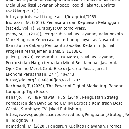
Melalui Aplikasi Layanan Shopee Food di Jakarta. Eprints
Kwikkiangie, 1(1), 1.
http://eprints.kwikkiangie.ac.id/id/eprint/3969
Indrasari, M. (2019). Pemasaran dan Kepuasan Pelanggan
(1st ed., Vol. 1). Surabaya: Unitomo Press.
Jeany, M. S. (2020). Pengaruh Kualitas Layanan, Relationship
Marketing dan Kepercayaan terhadap Loyalitas Nasabah di
Bank Sultra Cabang Pembantu Sao-Sao Kedari. In Jurnal
Progresif Manajemen Bisnis. STIE IBEK.
Juliet, J. (2020). Pengaruh Citra Merek, Kualitas Layanan,
Promosi dan Harga terhadap Minat Beli Kembali Jasa Antar
Ojek Online Merek Grab-Bike di Jakarta Pusat. Jurnal
Ekonomi Perusahaan, 27(1), 1â€“13.
https://doi.org/10.46806/jep.v27i1.702
Rachmadi, T. (2020). The Power of Digital Marketing. Bandar
Lampung: Tiga Ebook.
Raharjo, T. W., & Rinawati, H. S. (2019). Penguatan Strategi
Pemasaran dan Daya Saing UMKM Berbasis Kemitraan Desa
Wisata. Surabaya: CV. Jakad Publishing.
https://www.google.co.id/books/edition/Penguatan_Strategi
hl=id&gbpv=0
Ramadani, M. (2020). Pengaruh Kualitas Pelayanan, Promosi