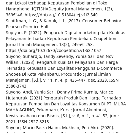
dan Lokasi terhadap Keputusan Pembelian di Toko
Handphone. IQTISHADequity Jurnal Manajemen, 1(2),
36â€“46. https://doi.org/10.51804/iej.v1i2.540
Schiffman, L. G., & Kanuk, L. L. (2017). Consumer Behavior.
Pearson Prentice Hall.
Sopiyan, P. (2022). Pengaruh Digital marketing dan Kualitas
Pelayanan terhadap Keputusan Pembelian. Coopetition:
Jurnal Ilmiah Manajemen, 13(2), 249â€“258.
https://doi.org/10.32670/coopetition.v13i2.1057
Suyono, Suhardjo, Tandy Sevendy, Yunia Sari dan Novi
Wiliani. (2023). Pengaruh Kualitas Pelayanan Dan Harga
Terhadap Kepuasan Dan Loyalitas Pengguna E-Commerce
Shopee Di Kota Pekanbaru. Procuratio : Jurnal Ilmiah
Manajemen, [S.l.], v. 11, n. 4, p. 435-447, dec. 2023. ISSN
2580-3743
Suyono, Andi, Yunia Sari, Denny Prima Kurnia, Marice
Hutahuruk. (2021) Pengaruh Produk Dan Harga Terhadap
Keputusan Pembelian Dan Loyalitas Konsumen Di PT. MURA
MAHA AGUNG, Pekanbaru. Kurs : Jurnal Akuntansi,
Kewirausahaan dan Bisnis, [S.l.], v. 6, n. 1, p. 41-52, june
2021. ISSN 2527-8215
Suyono, Mario Paska Halim, Mukhsin, Peri Akri. (2020).