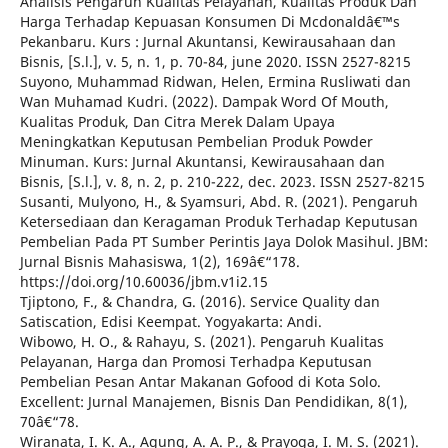
Analisis Pengaruh Kualitas Pelayanan, Kualitas Produk Dan
Harga Terhadap Kepuasan Konsumen Di Mcdonaldâ€™s
Pekanbaru. Kurs : Jurnal Akuntansi, Kewirausahaan dan
Bisnis, [S.l.], v. 5, n. 1, p. 70-84, june 2020. ISSN 2527-8215
Suyono, Muhammad Ridwan, Helen, Ermina Rusliwati dan
Wan Muhamad Kudri. (2022). Dampak Word Of Mouth,
Kualitas Produk, Dan Citra Merek Dalam Upaya
Meningkatkan Keputusan Pembelian Produk Powder
Minuman. Kurs: Jurnal Akuntansi, Kewirausahaan dan
Bisnis, [S.l.], v. 8, n. 2, p. 210-222, dec. 2023. ISSN 2527-8215
Susanti, Mulyono, H., & Syamsuri, Abd. R. (2021). Pengaruh
Ketersediaan dan Keragaman Produk Terhadap Keputusan
Pembelian Pada PT Sumber Perintis Jaya Dolok Masihul. JBM:
Jurnal Bisnis Mahasiswa, 1(2), 169â€“178.
https://doi.org/10.60036/jbm.v1i2.15
Tjiptono, F., & Chandra, G. (2016). Service Quality dan
Satiscation, Edisi Keempat. Yogyakarta: Andi.
Wibowo, H. O., & Rahayu, S. (2021). Pengaruh Kualitas
Pelayanan, Harga dan Promosi Terhadpa Keputusan
Pembelian Pesan Antar Makanan Gofood di Kota Solo.
Excellent: Jurnal Manajemen, Bisnis Dan Pendidikan, 8(1),
70â€“78.
Wiranata, I. K. A., Agung, A. A. P., & Prayoga, I. M. S. (2021).