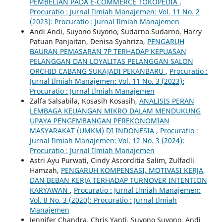
PEMBELIAN PADA E-COMMERCE TOKOPEDIA
,
Procuratio : Jurnal Ilmiah Manajemen: Vol. 11 No. 2
(2023): Procuratio : Jurnal Ilmiah Manajemen
Andi Andi, Suyono Suyono, Sudarno Sudarno, Harry
Patuan Panjaitan, Denisa Syahriza,
PENGARUH
BAURAN PEMASARAN 7P TERHADAP KEPUASAN
PELANGGAN DAN LOYALITAS PELANGGAN SALON
ORCHID CABANG SUKAJADI PEKANBARU
,
Procuratio :
Jurnal Ilmiah Manajemen: Vol. 11 No. 3 (2023):
Procuratio : Jurnal Ilmiah Manajemen
Zalfa Salsabila, Kosasih Kosasih,
ANALISIS PERAN
LEMBAGA KEUANGAN MIKRO DALAM MENDUKUNG
UPAYA PENGEMBANGAN PEREKONOMIAN
MASYARAKAT (UMKM) DI INDONESIA
,
Procuratio :
Jurnal Ilmiah Manajemen: Vol. 12 No. 3 (2024):
Procuratio : Jurnal Ilmiah Manajemen
Astri Ayu Purwati, Cindy Ascorditia Salim, Zulfadli
Hamzah,
PENGARUH KOMPENSASI, MOTIVASI KERJA,
DAN BEBAN KERJA TERHADAP TURNOVER INTENTION
KARYAWAN
,
Procuratio : Jurnal Ilmiah Manajemen:
Vol. 8 No. 3 (2020): Procuratio : Jurnal Ilmiah
Manajemen
Jennifer Chandra, Chris Yanti, Suyono Suyono, Andi