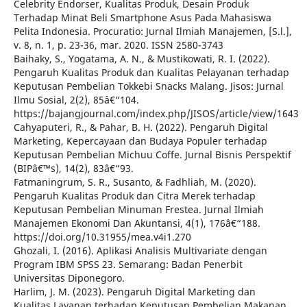
Celebrity Endorser, Kualitas Produk, Desain Produk
Terhadap Minat Beli Smartphone Asus Pada Mahasiswa
Pelita Indonesia. Procuratio: Jurnal Ilmiah Manajemen, [S.l.],
v. 8, n. 1, p. 23-36, mar. 2020. ISSN 2580-3743
Baihaky, S., Yogatama, A. N., & Mustikowati, R. I. (2022).
Pengaruh Kualitas Produk dan Kualitas Pelayanan terhadap
Keputusan Pembelian Tokkebi Snacks Malang. Jisos: Jurnal
Ilmu Sosial, 2(2), 85â€“104.
https://bajangjournal.com/index.php/JISOS/article/view/1643
Cahyaputeri, R., & Pahar, B. H. (2022). Pengaruh Digital
Marketing, Kepercayaan dan Budaya Populer terhadap
Keputusan Pembelian Michuu Coffe. Jurnal Bisnis Perspektif
(BIPâ€™s), 14(2), 83â€“93.
Fatmaningrum, S. R., Susanto, & Fadhliah, M. (2020).
Pengaruh Kualitas Produk dan Citra Merek terhadap
Keputusan Pembelian Minuman Frestea. Jurnal Ilmiah
Manajemen Ekonomi Dan Akuntansi, 4(1), 176â€“188.
https://doi.org/10.31955/mea.v4i1.270
Ghozali, I. (2016). Aplikasi Analisis Multivariate dengan
Program IBM SPSS 23. Semarang: Badan Penerbit
Universitas Diponegoro.
Harlim, J. M. (2023). Pengaruh Digital Marketing dan
Kualitas Layanan terhadap Keputusan Pembelian Makanan