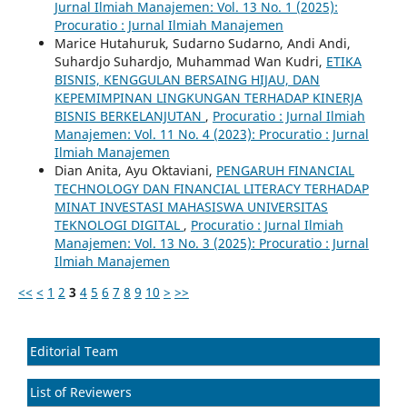
Jurnal Ilmiah Manajemen: Vol. 13 No. 1 (2025):
Procuratio : Jurnal Ilmiah Manajemen
Marice Hutahuruk, Sudarno Sudarno, Andi Andi,
Suhardjo Suhardjo, Muhammad Wan Kudri,
ETIKA
BISNIS, KENGGULAN BERSAING HIJAU, DAN
KEPEMIMPINAN LINGKUNGAN TERHADAP KINERJA
BISNIS BERKELANJUTAN
,
Procuratio : Jurnal Ilmiah
Manajemen: Vol. 11 No. 4 (2023): Procuratio : Jurnal
Ilmiah Manajemen
Dian Anita, Ayu Oktaviani,
PENGARUH FINANCIAL
TECHNOLOGY DAN FINANCIAL LITERACY TERHADAP
MINAT INVESTASI MAHASISWA UNIVERSITAS
TEKNOLOGI DIGITAL
,
Procuratio : Jurnal Ilmiah
Manajemen: Vol. 13 No. 3 (2025): Procuratio : Jurnal
Ilmiah Manajemen
<<
<
1
2
3
4
5
6
7
8
9
10
>
>>
Editorial Team
List of Reviewers