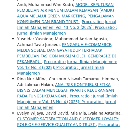
Andi, Muhammad Wan Kudri,
MODEL KEPUTUSAN
PEMBELIAN AIR MINUM DALAM KEMASAN (AMDK)
AQUA MELALUI GREEN MARKETING, PENGALAMAN
KONSUMEN DAN BRAND TRUST
,
Procuratio : Jurnal
Ilmiah Manajemen: Vol. 13 No. 2 (2025): Procuratio :
Jurnal Ilmiah Manajemen
Yusnidar Yusnidar, Muhammad Adrian Agusta,
Achmad Tavip Junaedi,
PENGARUH E-COMMERCE,
MEDIA SOSIAL, DAN GAYA HIDUP TERHADAP
PEMBELIAN FASHION MUSLIM OLEH GENERASI Z DI
PEKANBARU
,
Procuratio : Jurnal Ilmiah Manajemen:
Vol. 13 No. 3 (2025): Procuratio : Jurnal Ilmiah
Manajemen
Rina Nur Alfina, Chusnun Niswah Tamamul Himmah,
Adi Lukman Hakim,
ANALISIS KONTRIBUSI ETIKA
BISNIS DALAM MENCEGAH PRAKTIK KECURANGAN
PADA FUNGSI KEUANGAN
,
Procuratio : Jurnal Ilmiah
Manajemen: Vol. 13 No. 4 (2025): Procuratio : Jurnal
Ilmiah Manajemen
Evelyn Wijaya, David David, Mia Mia, Ivalaina Astarina,
CUSTOMER SATISFACTION AND CUSTOMER LOYALTY:
ROLE OF E-SERVICE QUALITY AND TRUST
,
Procuratio :