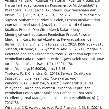
Analisis Pengaruh Kualitas Pelayanan, Kualitas Produk Dan
Harga Terhadap Kepuasan Konsumen Di Mcdonaldâ€™s
Pekanbaru. Kurs : Jurnal Akuntansi, Kewirausahaan dan
Bisnis, [S.l.], v. 5, n. 1, p. 70-84, june 2020. ISSN 2527-8215
Suyono, Muhammad Ridwan, Helen, Ermina Rusliwati dan
Wan Muhamad Kudri. (2022). Dampak Word Of Mouth,
Kualitas Produk, Dan Citra Merek Dalam Upaya
Meningkatkan Keputusan Pembelian Produk Powder
Minuman. Kurs: Jurnal Akuntansi, Kewirausahaan dan
Bisnis, [S.l.], v. 8, n. 2, p. 210-222, dec. 2023. ISSN 2527-8215
Susanti, Mulyono, H., & Syamsuri, Abd. R. (2021). Pengaruh
Ketersediaan dan Keragaman Produk Terhadap Keputusan
Pembelian Pada PT Sumber Perintis Jaya Dolok Masihul. JBM:
Jurnal Bisnis Mahasiswa, 1(2), 169â€“178.
https://doi.org/10.60036/jbm.v1i2.15
Tjiptono, F., & Chandra, G. (2016). Service Quality dan
Satiscation, Edisi Keempat. Yogyakarta: Andi.
Wibowo, H. O., & Rahayu, S. (2021). Pengaruh Kualitas
Pelayanan, Harga dan Promosi Terhadpa Keputusan
Pembelian Pesan Antar Makanan Gofood di Kota Solo.
Excellent: Jurnal Manajemen, Bisnis Dan Pendidikan, 8(1),
70â€“78.
Wiranata, I. K. A., Agung, A. A. P., & Prayoga, I. M. S. (2021).