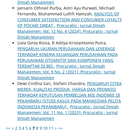
Ilmiah Manajemen
Jansaris Othneil Purba, Astri Ayu Purwati, Michael
Fernando, Muhammad Luthfi Hamzah,
ANALYSIS OF
CONSUMER SATISFACTION AND CONSUMER LOYALTY
OF POCARI SWEAT
,
Procuratio : Jurnal Ilmiah
Manajemen: Vol. 12 No. 4 (2024): Procuratio : Jurnal
Ilmiah Manajemen
Livia Ginta Risna, R Aditya Kristamtomo Putra,
PENGARUH UKURAN PERUSAHAAN DAN LEVERAGE
TERHADAP KINERJA KEUANGAN PERUSAHAAN PADA
PERUSAHAAN OTOMOTIF DAN KOMPONEN YANG
TERDAFTAR DI BEI
,
Procuratio : Jurnal Ilmiah
Manajemen: Vol. 9 No. 2 (2021): Procuratio : Jurnal
Ilmiah Manajemen
Dewi Cinthia Sari, Stefani Chandra,
PENGARUH CITRA
MEREK, KUALITAS PRODUK, HARGA DAN PROMOSI
TERHADAP KEPUTUSAN PEMBELIAN MIE INDOMIE DI
PEKANBARU (STUDI KASUS PADA MAHASISWA PELITA
INDONESIA PEKANBARU)
,
Procuratio : Jurnal Ilmiah
Manajemen: Vol. 11 No. 1 (2023): Procuratio : Jurnal
Ilmiah Manajemen
<<
<
2
3
4
5
6
7
8
9
10
11
>
>>