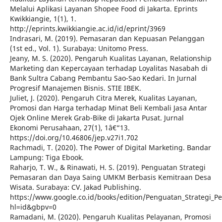
Melalui Aplikasi Layanan Shopee Food di Jakarta. Eprints
Kwikkiangie, 1(1), 1.
http://eprints.kwikkiangie.ac.id/id/eprint/3969
Indrasari, M. (2019). Pemasaran dan Kepuasan Pelanggan
(1st ed., Vol. 1). Surabaya: Unitomo Press.
Jeany, M. S. (2020). Pengaruh Kualitas Layanan, Relationship
Marketing dan Kepercayaan terhadap Loyalitas Nasabah di
Bank Sultra Cabang Pembantu Sao-Sao Kedari. In Jurnal
Progresif Manajemen Bisnis. STIE IBEK.
Juliet, J. (2020). Pengaruh Citra Merek, Kualitas Layanan,
Promosi dan Harga terhadap Minat Beli Kembali Jasa Antar
Ojek Online Merek Grab-Bike di Jakarta Pusat. Jurnal
Ekonomi Perusahaan, 27(1), 1â€“13.
https://doi.org/10.46806/jep.v27i1.702
Rachmadi, T. (2020). The Power of Digital Marketing. Bandar
Lampung: Tiga Ebook.
Raharjo, T. W., & Rinawati, H. S. (2019). Penguatan Strategi
Pemasaran dan Daya Saing UMKM Berbasis Kemitraan Desa
Wisata. Surabaya: CV. Jakad Publishing.
https://www.google.co.id/books/edition/Penguatan_Strategi
hl=id&gbpv=0
Ramadani, M. (2020). Pengaruh Kualitas Pelayanan, Promosi