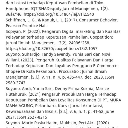
dan Lokasi terhadap Keputusan Pembelian di Toko
Handphone. IQTISHADequity Jurnal Manajemen, 1(2),
36â€“46. https://doi.org/10.51804/iej.v1i2.540
Schiffman, L. G., & Kanuk, L. L. (2017). Consumer Behavior.
Pearson Prentice Hall.
Sopiyan, P. (2022). Pengaruh Digital marketing dan Kualitas
Pelayanan terhadap Keputusan Pembelian. Coopetition:
Jurnal Ilmiah Manajemen, 13(2), 249â€“258.
https://doi.org/10.32670/coopetition.v13i2.1057
Suyono, Suhardjo, Tandy Sevendy, Yunia Sari dan Novi
Wiliani. (2023). Pengaruh Kualitas Pelayanan Dan Harga
Terhadap Kepuasan Dan Loyalitas Pengguna E-Commerce
Shopee Di Kota Pekanbaru. Procuratio : Jurnal Ilmiah
Manajemen, [S.l.], v. 11, n. 4, p. 435-447, dec. 2023. ISSN
2580-3743
Suyono, Andi, Yunia Sari, Denny Prima Kurnia, Marice
Hutahuruk. (2021) Pengaruh Produk Dan Harga Terhadap
Keputusan Pembelian Dan Loyalitas Konsumen Di PT. MURA
MAHA AGUNG, Pekanbaru. Kurs : Jurnal Akuntansi,
Kewirausahaan dan Bisnis, [S.l.], v. 6, n. 1, p. 41-52, june
2021. ISSN 2527-8215
Suyono, Mario Paska Halim, Mukhsin, Peri Akri. (2020).