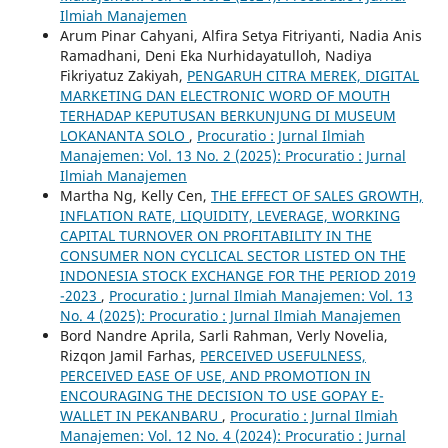
Ilmiah Manajemen
Arum Pinar Cahyani, Alfira Setya Fitriyanti, Nadia Anis
Ramadhani, Deni Eka Nurhidayatulloh, Nadiya
Fikriyatuz Zakiyah,
PENGARUH CITRA MEREK, DIGITAL
MARKETING DAN ELECTRONIC WORD OF MOUTH
TERHADAP KEPUTUSAN BERKUNJUNG DI MUSEUM
LOKANANTA SOLO
,
Procuratio : Jurnal Ilmiah
Manajemen: Vol. 13 No. 2 (2025): Procuratio : Jurnal
Ilmiah Manajemen
Martha Ng, Kelly Cen,
THE EFFECT OF SALES GROWTH,
INFLATION RATE, LIQUIDITY, LEVERAGE, WORKING
CAPITAL TURNOVER ON PROFITABILITY IN THE
CONSUMER NON CYCLICAL SECTOR LISTED ON THE
INDONESIA STOCK EXCHANGE FOR THE PERIOD 2019
-2023
,
Procuratio : Jurnal Ilmiah Manajemen: Vol. 13
No. 4 (2025): Procuratio : Jurnal Ilmiah Manajemen
Bord Nandre Aprila, Sarli Rahman, Verly Novelia,
Rizqon Jamil Farhas,
PERCEIVED USEFULNESS,
PERCEIVED EASE OF USE, AND PROMOTION IN
ENCOURAGING THE DECISION TO USE GOPAY E-
WALLET IN PEKANBARU
,
Procuratio : Jurnal Ilmiah
Manajemen: Vol. 12 No. 4 (2024): Procuratio : Jurnal