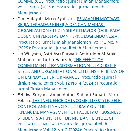
COMMERCE
,
Procuratio : Jurnal Ilmiah Manajemen:
Vol. 7 No. 2 (2019): Procuratio : Jurnal Ilmiah
Manajemen
Dini Hidayah, Mona Syafriani,
PENGARUH MOTIVASI
KERJA TERHADAP KINERJA DENGAN MEDIASI
ORGANIZATION CITIZENSHIP BEHAVIOR (OCB) PADA
DOSEN UNIVERSITAS DAN TEKNOLOGI INDONESIA
,
Procuratio : Jurnal Ilmiah Manajemen: Vol. 13 No. 4
(2025): Procuratio : Jurnal Ilmiah Manajemen
Lia Willyana, Astri Ayu Purwati, Amiruddin M Amin,
Muhammad Luthfi Hamzah,
THE EFFECT OF
COMMITMENT, TRANSFORMATIONAL LEADERSHIP
STYLE, AND ORGANIZATIONAL CITIZENSHIP BEHAVIOR
ON EMPLOYEE PERFORMANCE
,
Procuratio : Jurnal
Ilmiah Manajemen: Vol. 12 No. 4 (2024): Procuratio :
Jurnal Ilmiah Manajemen
Febdwi Suryani, Anton Anton, Suharti Suharti, Vera
Febria,
THE INFLUENCE OF INCOME, LIFESTYLE, SELF-
CONTROL AND FINANCIAL LITERACY ON THE
FINANCIAL MANAGEMENT OF FACULTY OF BUSINESS
STUDENTS AT INSTITUT BISNIS DAN TEKNOLOGI
PELITA INDONESIA
,
Procuratio : Jurnal Ilmiah
Manajemen: Vol. 12 No. 2 (2024): Procuratio : Jurnal