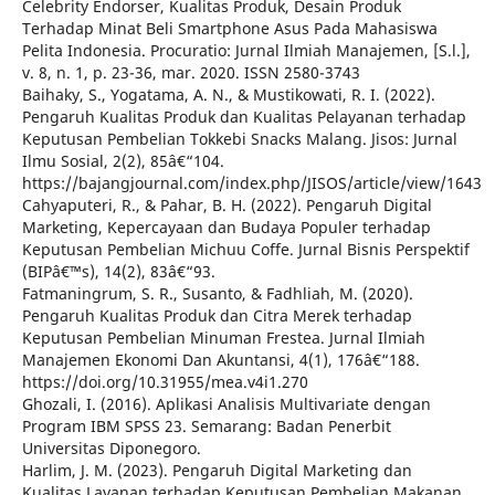
Celebrity Endorser, Kualitas Produk, Desain Produk
Terhadap Minat Beli Smartphone Asus Pada Mahasiswa
Pelita Indonesia. Procuratio: Jurnal Ilmiah Manajemen, [S.l.],
v. 8, n. 1, p. 23-36, mar. 2020. ISSN 2580-3743
Baihaky, S., Yogatama, A. N., & Mustikowati, R. I. (2022).
Pengaruh Kualitas Produk dan Kualitas Pelayanan terhadap
Keputusan Pembelian Tokkebi Snacks Malang. Jisos: Jurnal
Ilmu Sosial, 2(2), 85â€“104.
https://bajangjournal.com/index.php/JISOS/article/view/1643
Cahyaputeri, R., & Pahar, B. H. (2022). Pengaruh Digital
Marketing, Kepercayaan dan Budaya Populer terhadap
Keputusan Pembelian Michuu Coffe. Jurnal Bisnis Perspektif
(BIPâ€™s), 14(2), 83â€“93.
Fatmaningrum, S. R., Susanto, & Fadhliah, M. (2020).
Pengaruh Kualitas Produk dan Citra Merek terhadap
Keputusan Pembelian Minuman Frestea. Jurnal Ilmiah
Manajemen Ekonomi Dan Akuntansi, 4(1), 176â€“188.
https://doi.org/10.31955/mea.v4i1.270
Ghozali, I. (2016). Aplikasi Analisis Multivariate dengan
Program IBM SPSS 23. Semarang: Badan Penerbit
Universitas Diponegoro.
Harlim, J. M. (2023). Pengaruh Digital Marketing dan
Kualitas Layanan terhadap Keputusan Pembelian Makanan