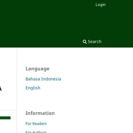
Login
Search
Language
Bahasa Indonesia
A
English
Information
For Readers
For Authors