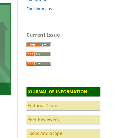
For Librarians
Current Issue
JOURNAL OF INFORMATION
Editorial Teams
Peer Reviewers
Focus And Scope