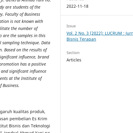
2022-11-18
dy are students of the
y, Faculty of Business
tion is not known with
Issue
ilitate the number of
Vol. 2 No. 3 (2022): LUCRUM : Jur
are the samples in this
Bisnis Terapan
al sampling technique. Data
n. Based on the results of
Section
ignificant influence, brand
Articles
 promotion has a positive
 and significant influence
ts at the Institute of
f Business.
ngaruh kualitas produk,
usan pembelian Es Krim
itut Bisnis dan Teknologi
 Jl. Jendral Ahmad Yani no.