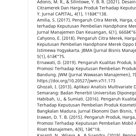
Adonis, M. R., & Silintowe, Y. B. R. (2021). Desai
Citramerek Dan Harga Produk Terhadap Keputu
Y. Jurnal CAPITAL, 4(1), 118â€“138.
Amilia, S. (2017). Pengaruh Citra Merek, Harga,
terhadap Keputusan Pembelian Handphone Mere
Jurnal Manajemen Dan Keuangan, 6(1), 660â€“6
Cahyono, E. (2018). Pengaruh Citra Merek, Har
Keputusan Pembelian Handphone Merek Oppo 
Istimewa Yogyakarta. JBMA (Jurnal Bisnis Mana
5(1), 61â€“75.
Ernawati, D. (2019). Pengaruh Kualitas Produk, 
Promosi Terhadap Keputusan Pembelian Produk 
Bandung. JWM (Jurnal Wawasan Manajemen), 7(1
https://doi.org/10.20527/jwm.v7i1.173
Ghozali, I. (2013). Aplikasi Analisis Multivaria
Semarang: Badan Penerbit Universitas Diponego
Habibah, U., & Sumiati. (2016). Pengaruh Kuali
Terhadap Keputusan Pembelian Produk Kosmeti
Bangkalan Madura. Jurnal Ekonomi Dan Bisnis, 1
Irawan, D. T. B. (2015). Pengaruh Produk, Harga,
Promosi Terhadap Keputusan Pembelian Mobil A
Riset Manajemen, 4(9), 1â€“18.
Kasanti, N., Wijaya, A., & Suandry. (2019). Peng