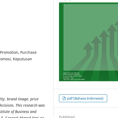
, Promotion, Purchase
Promosi, Keputusan
pdf (Bahasa Indonesia)
lity, brand image, price
cisions. This research was
titute of Business and
Published
n Jl. General Ahmad Yani no.