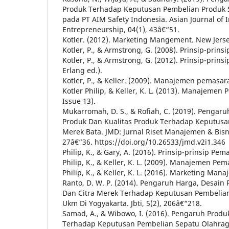
Produk Terhadap Keputusan Pembelian Produk 
pada PT AIM Safety Indonesia. Asian Journal of 
Entrepreneurship, 04(1), 43â€“51.
Kotler. (2012). Marketing Mangement. New Jersey
Kotler, P., & Armstrong, G. (2008). Prinsip-prinsi
Kotler, P., & Armstrong, G. (2012). Prinsip-prins
Erlang ed.).
Kotler, P., & Keller. (2009). Manajemen pemasaran
Kotler Philip, & Keller, K. L. (2013). Manajemen
Issue 13).
Mukarromah, D. S., & Rofiah, C. (2019). Pengaru
Produk Dan Kualitas Produk Terhadap Keputusa
Merek Bata. JMD: Jurnal Riset Manajemen & Bisn
27â€“36. https://doi.org/10.26533/jmd.v2i1.346
Philip, K., & Gary, A. (2016). Prinsip-prinsip Pemas
Philip, K., & Keller, K. L. (2009). Manajemen Pem
Philip, K., & Keller, K. L. (2016). Marketing Man
Ranto, D. W. P. (2014). Pengaruh Harga, Desain 
Dan Citra Merek Terhadap Keputusan Pembeli
Ukm Di Yogyakarta. Jbti, 5(2), 206â€“218.
Samad, A., & Wibowo, I. (2016). Pengaruh Produ
Terhadap Keputusan Pembelian Sepatu Olahrag