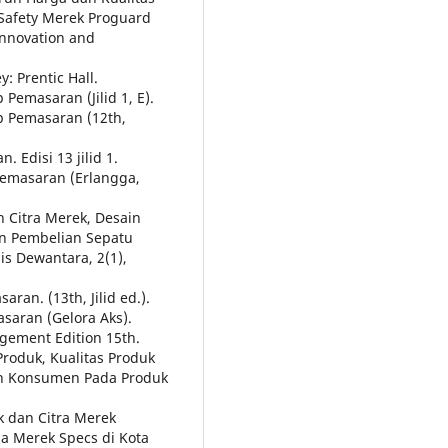
Safety Merek Proguard
Innovation and
: Prentic Hall.
p Pemasaran (Jilid 1, E).
ip Pemasaran (12th,
. Edisi 13 jilid 1.
 Pemasaran (Erlangga,
h Citra Merek, Desain
n Pembelian Sepatu
is Dewantara, 2(1),
aran. (13th, Jilid ed.).
asaran (Gelora Aks).
ajgement Edition 15th.
Produk, Kualitas Produk
an Konsumen Pada Produk
k dan Citra Merek
a Merek Specs di Kota