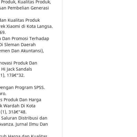
n Produk, Kualitas Produk,
san Pembelian Generasi
 dan Kualitas Produk
k Xiaomi di Kota Langsa.
69.
ga Dan Promosi Terhadap
Di Sleman Daerah
jemen Dan Akuntansi),
Inovasi Produk Dan
Hi Jack Sandals
), 17â€“32.
te Dengan Program SPSS.
ro.
tas Produk Dan Harga
k Wardah Di Kota
(1), 31â€“48.
 Saluran Distribusi dan
vanza. Jurnal Ilmu Dan
aruh Harga dan Kualitas