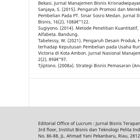
Bekasi. Jurnal Manajemen Bisnis Krisnadwipayan
Sanjaya, S. (2015). Pengaruh Promosi dan Mer
Pembelian Pada PT. Sinar Sosro Medan. Jurnal
Bisnis, 16(2), 108â€“122.
Sugiyono. (2014). Metode Penelitian Kuantitatif,
Alfabeta. Bandung.
Tabelessy, W. (2021). Pengaruh Desain Produk, 
terhadap Keputusan Pembelian pada Usaha Ru
Victoria di Kota Ambon. Jurnal Nasional Manaj
2(2), 89â€“97.
Tjiptono. (2008a). Strategi Bisnis Pemasaran (And
Editorial Office of Lucrum : Jurnal Bisnis Terapa
3rd floor, Institut Bisnis dan Teknologi Pelita In
No.
86-88,
JL.
Ahmad Yani
Pekanbaru
, Riau, 281