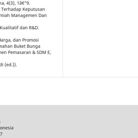
a, 4(3), 1â€“9.
ek Terhadap Keputusan
 Ilmiah Managemen Dan
 Kualitatif dan R&D.
Harga, dan Promosi
mahan Buket Bunga
emen Pemasaran & SDM E,
i (ed.)).
n
donesia
27