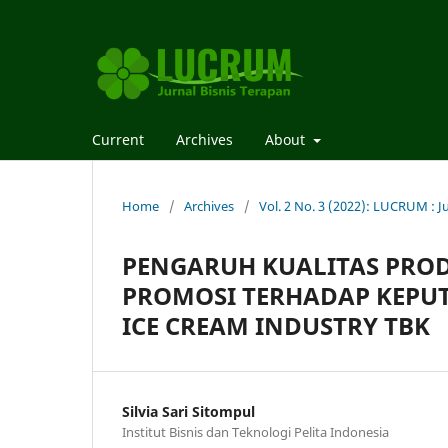
Current
Archives
About
Home
/
Archives
/
Vol. 2 No. 3 (2022): LUCRUM : J
PENGARUH KUALITAS PROD
PROMOSI TERHADAP KEPUT
ICE CREAM INDUSTRY TBK
Silvia Sari Sitompul
Institut Bisnis dan Teknologi Pelita Indonesia