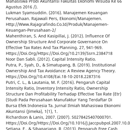
Mahasiswa Prodi Akuntansi Fakultas Ekonomi Wisuda Ke 66
Agustus 2016 /).
Lukman Syamsuddin. (2016). Manajemen Keuangan
Perusahaan. Rajawali Pers, Ekonomi/Manajemen.
Http://Www.Rajagrafindo.Co.Id/Produk/Manajemen-
Keuangan-Perusahaan-2/
Mahenthiran, S. And Kasipillai, J. (2012). Influence Of
Ownership Structure And Corporate Governance On
Effective Tax Rates And Tax Planning. 27, 941-969.
Https://Doi.Org/Https://Doi.Org/10.2139/Ssrn.2384718
Noor Dan Sabli. (2012). Capital Intensity Ratio.
Putra, P., Syah, D., & Simatupang, B. (2019). Institutional
Ownership And Tax Avoidance: A Review Agency Theory.
Https://Doi.Org/10.4108/Eai.18-10-2018.2287316
Putri, C. L., & Lautania, M. F. (2016). Pengaruh Capital
Intensity Ratio, Inventory Intensity Ratio, Ownership
Structure Dan Profitability Terhadap Effective Tax Rate (Etr)
(Studi Pada Perusahaan Manufaktur Yang Terdaftar Di
Bursa Efek Indonesia Ta. Jurnal Ilmiah Mahasiswa Ekonomi
Akuntansi (Jimeka), 1(1), 1.
Richardson & Lanis, 2007. (2007). S0278425407000701.
Https://Doi.Org/Https://Doi.Org/10.1016/J.Jaccpubpol.2007.10.
Setiana, E., & Sibagariang, R. (2013). Pengaruh Free Cash