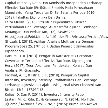
Capital Intensity Ratio Dan Komisaris Independen Terhadap
Effective Tax Rate (Etr)(Studi Empiris Pada Perusahaan
Manufaktur Yang Terdaftar Di Bei Selama Periode 2010-
2012). Fakultas Ekonomika Dan Bisnis.
Faiza Muklis. (2016). Struktur Kepemilikan, Ukuran
Perusahaan Dan Leverage. Al-Masrafâ€¯: Jurnal Lembaga
Keuangan Dan Perbankan, 1(2), 245â€“255.
Http://Journal.Febi.Uinib.Ac.Id/Index.Php/Almasraf/Article/Vie
Ghozali, I. (2018). Aplikasi Analisis Multivariate Dengan
Program Spss 25. (7th Ed.). Badan Penerbit Universitas
Diponegoro.
Hanum, H. R. (2013). Pengaruh Karakteristik Corporate
Governance Terhadap Effective Tax Rate. Diponegoro
Hery. (2017). Teori Akuntansi Pendekatan Konsep Dan
Analisis. Pt. Grasindo.
Hidayat, A. T., & Fitria, E. F. (2018). Pengaruh Capital
Intensity, Inventory Intensity, Profitabilitas Dan Leverage
Terhadap Agresivitas Pajak. Eksis: Jurnal Riset Ekonomi Dan
Bisnis, 13(2), 157â€“168.
Kolias, D. Dan F. (2011). Inventory Intensity Ratio.
Lestari, M. K., Rifa, D., & Rahmawati, N. (2014). No Title.
9(Home / Archives / Vol. 9 No. 1 (2016): Kumpulan Artikel