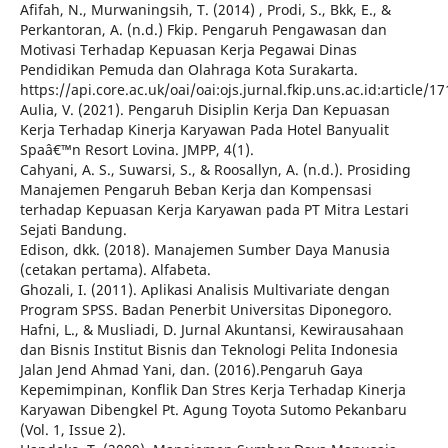
Afifah, N., Murwaningsih, T. (2014) , Prodi, S., Bkk, E., &
Perkantoran, A. (n.d.) Fkip. Pengaruh Pengawasan dan
Motivasi Terhadap Kepuasan Kerja Pegawai Dinas
Pendidikan Pemuda dan Olahraga Kota Surakarta.
https://api.core.ac.uk/oai/oai:ojs.jurnal.fkip.uns.ac.id:article/1
Aulia, V. (2021). Pengaruh Disiplin Kerja Dan Kepuasan
Kerja Terhadap Kinerja Karyawan Pada Hotel Banyualit
Spaâ€™n Resort Lovina. JMPP, 4(1).
Cahyani, A. S., Suwarsi, S., & Roosallyn, A. (n.d.). Prosiding
Manajemen Pengaruh Beban Kerja dan Kompensasi
terhadap Kepuasan Kerja Karyawan pada PT Mitra Lestari
Sejati Bandung.
Edison, dkk. (2018). Manajemen Sumber Daya Manusia
(cetakan pertama). Alfabeta.
Ghozali, I. (2011). Aplikasi Analisis Multivariate dengan
Program SPSS. Badan Penerbit Universitas Diponegoro.
Hafni, L., & Musliadi, D. Jurnal Akuntansi, Kewirausahaan
dan Bisnis Institut Bisnis dan Teknologi Pelita Indonesia
Jalan Jend Ahmad Yani, dan. (2016).Pengaruh Gaya
Kepemimpinan, Konflik Dan Stres Kerja Terhadap Kinerja
Karyawan Dibengkel Pt. Agung Toyota Sutomo Pekanbaru
(Vol. 1, Issue 2).