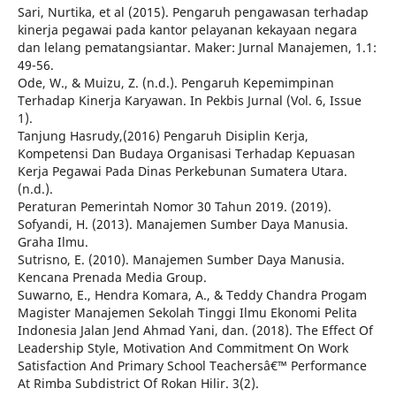
Sari, Nurtika, et al (2015). Pengaruh pengawasan terhadap
kinerja pegawai pada kantor pelayanan kekayaan negara
dan lelang pematangsiantar. Maker: Jurnal Manajemen, 1.1:
49-56.
Ode, W., & Muizu, Z. (n.d.). Pengaruh Kepemimpinan
Terhadap Kinerja Karyawan. In Pekbis Jurnal (Vol. 6, Issue
1).
Tanjung Hasrudy,(2016) Pengaruh Disiplin Kerja,
Kompetensi Dan Budaya Organisasi Terhadap Kepuasan
Kerja Pegawai Pada Dinas Perkebunan Sumatera Utara.
(n.d.).
Peraturan Pemerintah Nomor 30 Tahun 2019. (2019).
Sofyandi, H. (2013). Manajemen Sumber Daya Manusia.
Graha Ilmu.
Sutrisno, E. (2010). Manajemen Sumber Daya Manusia.
Kencana Prenada Media Group.
Suwarno, E., Hendra Komara, A., & Teddy Chandra Progam
Magister Manajemen Sekolah Tinggi Ilmu Ekonomi Pelita
Indonesia Jalan Jend Ahmad Yani, dan. (2018). The Effect Of
Leadership Style, Motivation And Commitment On Work
Satisfaction And Primary School Teachersâ€™ Performance
At Rimba Subdistrict Of Rokan Hilir. 3(2).