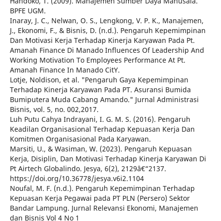
Handoko, T. (2009). Manajemen Sumber Daya Manusaia.
BPFE UGM.
Inaray, J. C., Nelwan, O. S., Lengkong, V. P. K., Manajemen,
J., Ekonomi, F., & Bisnis, D. (n.d.). Pengaruh Kepemimpinan
Dan Motivasi Kerja Terhadap Kinerja Karyawan Pada Pt.
Amanah Finance Di Manado Influences Of Leadership And
Working Motivation To Employees Performance At Pt.
Amanah Finance In Manado CitY.
Lotje, Noldison, et al. "Pengaruh Gaya Kepemimpinan
Terhadap Kinerja Karyawan Pada PT. Asuransi Bumida
Bumiputera Muda Cabang Amando." Jurnal Administrasi
Bisnis, vol. 5, no. 002,2017.
Luh Putu Cahya Indrayani, I. G. M. S. (2016). Pengaruh
Keadilan Organisasional Terhadap Kepuasan Kerja Dan
Komitmen Organisasional Pada Karyawan.
Marsiti, U., & Wasiman, W. (2023). Pengaruh Kepuasan
Kerja, Disiplin, Dan Motivasi Terhadap Kinerja Karyawan Di
Pt Airtech Globalindo. Jesya, 6(2), 2129â€“2137.
https://doi.org/10.36778/jesya.v6i2.1104
Noufal, M. F. (n.d.). Pengaruh Kepemimpinan Terhadap
Kepuasan Kerja Pegawai pada PT PLN (Persero) Sektor
Bandar Lampung. Jurnal Relevansi Ekonomi, Manajemen
dan Bisnis Vol 4 No 1