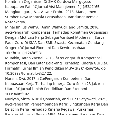
Komitmen Organisasi Di SMK Cordova Margoyoso
Kabupaten Pati.â€ Jurnal Visi Manajemen 2(1):53â€“65.
Mangkunegara, A. .. Anwar Prabu. 2016. Manajemen
Sumber Daya Manusia Perusahaan. Bandung: Remaja
Rosdakarya.
Minarsih, Iis Wahyu, Amin Wahyudi, and Lamidi. 2016.
â€œPengaruh Kompensasi Terhadap Komitmen Organisasi
Dengan Motivasi Kerja Sebagai Varibael Moderasi ( Survei
Pada Guru Di SMA Dan SMK Swasta Kecamatan Gondang
Sragen).â€ Jurnal Ekonomi Dan Kewirausahaan
16(Khusus):124â€“ 31.
Mutakin, Tatan Zaenal. 2015. â€œPengaruh Kompetensi,
Kompensasi, Dan Latar Belakang Terhadap Kinerja Guru.â€
Formatif: Jurnal Ilmiah Pendidikan MIPA 3(2):145â€“56. doi:
10.30998/formatif.v3i2.122.
Narsih, Dwi. 2017. â€œPengaruh Kompetensi Dan
Kepuasaan Kerja Terhadap Kinerja Guru Smkn 23 Jakarta
Utara.â€ Jurnal Ilmiah Pendidikan Dan Ekonomi
1(1):94â€“102.
Nuriyah, Sinta, Nurul Qomariah, and Trias Setyowati. 2021.
â€œPengaruh Pengembangan Karir, Lingkungan Kerja Dan
Dsisplin Kerja Terhadap Kinerja Pegawai Puskemas
Padang.â€ Jurnal Ilmiah MEA (Manajemen, Ekonomi, Dan