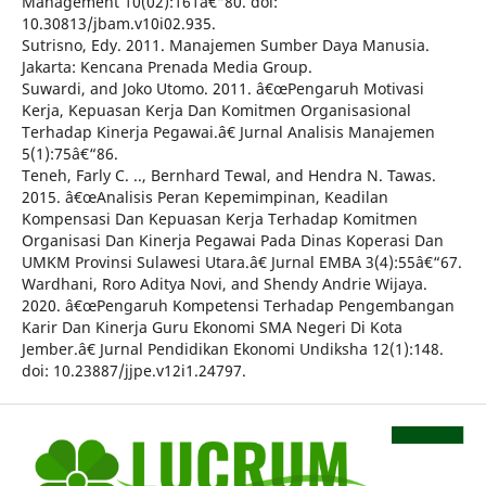
Management 10(02):161â€“80. doi:
10.30813/jbam.v10i02.935.
Sutrisno, Edy. 2011. Manajemen Sumber Daya Manusia.
Jakarta: Kencana Prenada Media Group.
Suwardi, and Joko Utomo. 2011. â€œPengaruh Motivasi
Kerja, Kepuasan Kerja Dan Komitmen Organisasional
Terhadap Kinerja Pegawai.â€ Jurnal Analisis Manajemen
5(1):75â€“86.
Teneh, Farly C. .., Bernhard Tewal, and Hendra N. Tawas.
2015. â€œAnalisis Peran Kepemimpinan, Keadilan
Kompensasi Dan Kepuasan Kerja Terhadap Komitmen
Organisasi Dan Kinerja Pegawai Pada Dinas Koperasi Dan
UMKM Provinsi Sulawesi Utara.â€ Jurnal EMBA 3(4):55â€“67.
Wardhani, Roro Aditya Novi, and Shendy Andrie Wijaya.
2020. â€œPengaruh Kompetensi Terhadap Pengembangan
Karir Dan Kinerja Guru Ekonomi SMA Negeri Di Kota
Jember.â€ Jurnal Pendidikan Ekonomi Undiksha 12(1):148.
doi: 10.23887/jjpe.v12i1.24797.