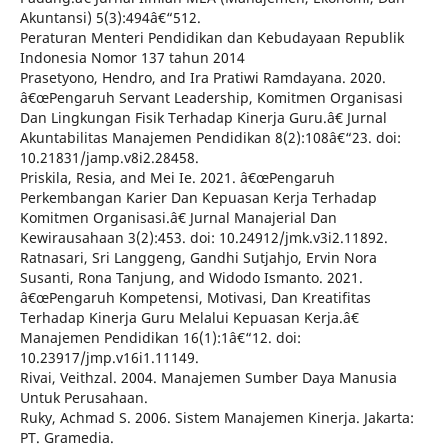
Akuntansi) 5(3):494â€“512.
Peraturan Menteri Pendidikan dan Kebudayaan Republik
Indonesia Nomor 137 tahun 2014
Prasetyono, Hendro, and Ira Pratiwi Ramdayana. 2020.
â€œPengaruh Servant Leadership, Komitmen Organisasi
Dan Lingkungan Fisik Terhadap Kinerja Guru.â€ Jurnal
Akuntabilitas Manajemen Pendidikan 8(2):108â€“23. doi:
10.21831/jamp.v8i2.28458.
Priskila, Resia, and Mei Ie. 2021. â€œPengaruh
Perkembangan Karier Dan Kepuasan Kerja Terhadap
Komitmen Organisasi.â€ Jurnal Manajerial Dan
Kewirausahaan 3(2):453. doi: 10.24912/jmk.v3i2.11892.
Ratnasari, Sri Langgeng, Gandhi Sutjahjo, Ervin Nora
Susanti, Rona Tanjung, and Widodo Ismanto. 2021.
â€œPengaruh Kompetensi, Motivasi, Dan Kreatifitas
Terhadap Kinerja Guru Melalui Kepuasan Kerja.â€
Manajemen Pendidikan 16(1):1â€“12. doi:
10.23917/jmp.v16i1.11149.
Rivai, Veithzal. 2004. Manajemen Sumber Daya Manusia
Untuk Perusahaan.
Ruky, Achmad S. 2006. Sistem Manajemen Kinerja. Jakarta:
PT. Gramedia.