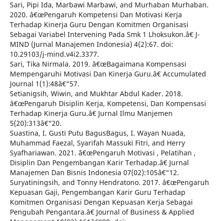
Sari, Pipi Ida, Marbawi Marbawi, and Murhaban Murhaban.
2020. â€œPengaruh Kompetensi Dan Motivasi Kerja
Terhadap Kinerja Guru Dengan Komitmen Organisasi
Sebagai Variabel Intervening Pada Smk 1 Lhoksukon.â€ J-
MIND (Jurnal Manajemen Indonesia) 4(2):67. doi:
10.29103/j-mind.v4i2.3377.
Sari, Tika Nirmala. 2019. â€œBagaimana Kompensasi
Mempengaruhi Motivasi Dan Kinerja Guru.â€ Accumulated
Journal 1(1):48â€“57.
Setianigsih, Wiwin, and Mukhtar Abdul Kader. 2018.
â€œPengaruh Disiplin Kerja, Kompetensi, Dan Kompensasi
Terhadap Kinerja Guru.â€ Jurnal Ilmu Manjemen
5(20):313â€“20.
Suastina, I. Gusti Putu BagusBagus, I. Wayan Nuada,
Muhammad Faezal, Syarifah Massuki Fitri, and Herry
Syafhariawan. 2021. â€œPengaruh Motivasi , Pelatihan ,
Disiplin Dan Pengembangan Karir Terhadap.â€ Jurnal
Manajemen Dan Bisnis Indonesia 07(02):105â€“12.
Suryatiningsih, and Tonny Hendratono. 2017. â€œPengaruh
Kepuasan Gaji, Pengembangan Karir Guru Terhadap
Komitmen Organisasi Dengan Kepuasan Kerja Sebagai
Pengubah Pengantara.â€ Journal of Business & Applied