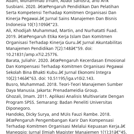
Adam, Muhammad Irham, Abadi Sanosra, and Arik
Susbiani. 2020. â€œPengaruh Pendidikan Dan Pelatihan
Serta Kompetensi Terhadap Komitmen Organisasi Dan
Kinerja Pegawai.â€ Jurnal Sains Manajemen Dan Bisnis
Indonesia 10(1):109â€“23.
Ali, Khodijah Muhammad, Martin, and Nurhatatti Fuad.
2019. â€œPengaruh Etika Kerja Islam Dan Komitmen
Organisasi Terhadap Kinerja Guru.â€ Jurnal Akuntabilitas
Manajemen Pendidikan 7(2):148â€“59. doi:
10.21831/amp.v7i2.25776.
Barata, Juliahir. 2020. â€œPengaruh Kecerdasan Emosional
Dan Kompensasi Terhadap Komitmen Organisasi Pegawai
Sekolah Bina Bhakti Kubu.â€ Jurnal Ekonomi Integra
10(2):146â€“63. doi: 10.51195/iga.v10i2.143.
Busro, Muhammad. 2018. Teori-Teori Manajemen Sumber
Daya Manusia. Jakarta: Prenadameidia Group.
Ghozali, Imam. 2011. Aplikasi Analisis Multivariate Dengan
Program SPSS. Semarang: Badan Peneliti Universitas
Diponegoro.
Handoko, Dicky Surya, and MUis Fauzi Rambe. 2018.
â€œPengaruh Pengembangan Karir Dan Kompensasi
Terhadap Komitmen Organisasi Melalui Kepuasan Kerja.â€
Maneggio: Jurnal Ilmiah Magister Manajemen 1(1):31â€“45.