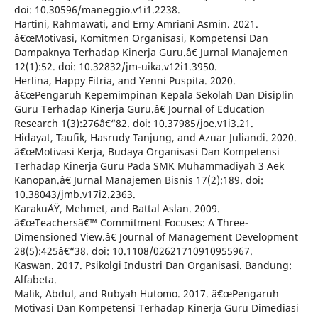
doi: 10.30596/maneggio.v1i1.2238.
Hartini, Rahmawati, and Erny Amriani Asmin. 2021.
â€œMotivasi, Komitmen Organisasi, Kompetensi Dan
Dampaknya Terhadap Kinerja Guru.â€ Jurnal Manajemen
12(1):52. doi: 10.32832/jm-uika.v12i1.3950.
Herlina, Happy Fitria, and Yenni Puspita. 2020.
â€œPengaruh Kepemimpinan Kepala Sekolah Dan Disiplin
Guru Terhadap Kinerja Guru.â€ Journal of Education
Research 1(3):276â€“82. doi: 10.37985/joe.v1i3.21.
Hidayat, Taufik, Hasrudy Tanjung, and Azuar Juliandi. 2020.
â€œMotivasi Kerja, Budaya Organisasi Dan Kompetensi
Terhadap Kinerja Guru Pada SMK Muhammadiyah 3 Aek
Kanopan.â€ Jurnal Manajemen Bisnis 17(2):189. doi:
10.38043/jmb.v17i2.2363.
KarakuÅŸ, Mehmet, and Battal Aslan. 2009.
â€œTeachersâ€™ Commitment Focuses: A Three-
Dimensioned View.â€ Journal of Management Development
28(5):425â€“38. doi: 10.1108/02621710910955967.
Kaswan. 2017. Psikolgi Industri Dan Organisasi. Bandung:
Alfabeta.
Malik, Abdul, and Rubyah Hutomo. 2017. â€œPengaruh
Motivasi Dan Kompetensi Terhadap Kinerja Guru Dimediasi