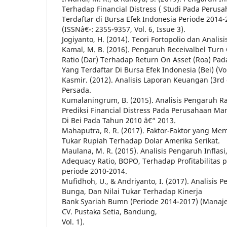
Terhadap Financial Distress ( Studi Pada Perusa
Terdaftar di Bursa Efek Indonesia Periode 2014-
(ISSNâ€¯: 2355-9357, Vol. 6, Issue 3).
Jogiyanto, H. (2014). Teori Fortopolio dan Analisis
Kamal, M. B. (2016). Pengaruh Receivalbel Turn
Ratio (Dar) Terhadap Return On Asset (Roa) Pa
Yang Terdaftar Di Bursa Efek Indonesia (Bei) (Vol
Kasmir. (2012). Analisis Laporan Keuangan (3rd e
Persada.
Kumalaningrum, B. (2015). Analisis Pengaruh 
Prediksi Financial Distress Pada Perusahaan Ma
Di Bei Pada Tahun 2010 â€“ 2013.
Mahaputra, R. R. (2017). Faktor-Faktor yang Mem
Tukar Rupiah Terhadap Dolar Amerika Serikat.
Maulana, M. R. (2015). Analisis Pengaruh Inflasi,
Adequacy Ratio, BOPO, Terhadap Profitabilitas 
periode 2010-2014.
Mufidhoh, U., & Andriyanto, I. (2017). Analisis P
Bunga, Dan Nilai Tukar Terhadap Kinerja
Bank Syariah Bumn (Periode 2014-2017) (Manaj
CV. Pustaka Setia, Bandung,
Vol. 1).