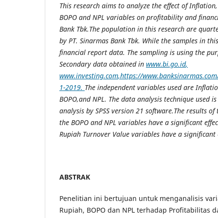
This research aims to analyze the effect of Inflatio
BOPO and NPL variables on profitability and financ
Bank Tbk.The population in this research are quart
by PT. Sinarmas Bank Tbk. While the samples in thi
financial report data. The sampling is using the p
Secondary data obtained in
www.bi.go.i
d
,
www.investing.co
m
,
https://www.banksinarmas.com/
1-201
9
.
The independent variables used are Inflati
BOPO,and NPL. The data analysis technique used is 
analysis by SPSS version 21 software.The results of 
the BOPO and NPL variables have a significant effect
Rupiah Turnover Value variables have a significant e
ABSTRAK
Penelitian ini bertujuan untuk menganalisis varia
Rupiah, BOPO dan NPL terhadap Profitabilitas da