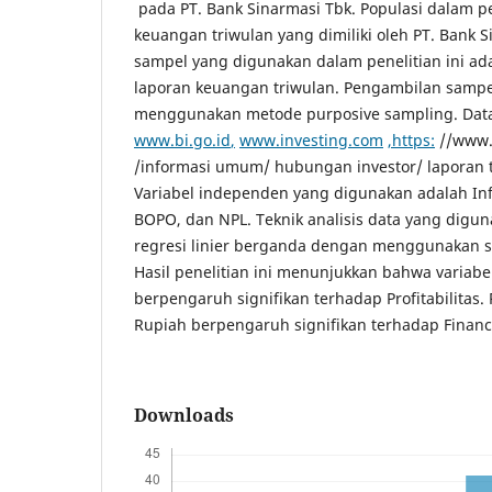
pada PT. Bank Sinarmasi Tbk. Populasi dalam pe
keuangan triwulan yang dimiliki oleh PT. Bank 
sampel yang digunakan dalam penelitian ini ad
laporan keuangan triwulan. Pengambilan sampe
menggunakan metode purposive sampling. Data
www.bi.go.i
d
,
www.investing.co
m
,
https
:
//www.
/informasi umum/ hubungan investor/ laporan 
Variabel independen yang digunakan adalah Infl
BOPO, dan NPL. Teknik analisis data yang digun
regresi linier berganda dengan menggunakan so
Hasil penelitian ini menunjukkan bahwa variab
berpengaruh signifikan terhadap Profitabilitas. 
Rupiah berpengaruh signifikan terhadap Financi
Downloads