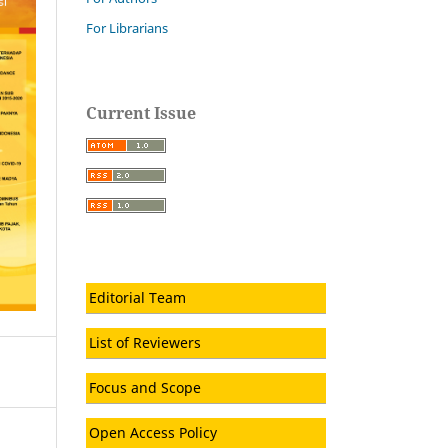
For Librarians
Current Issue
Editorial Team
List of Reviewers
Focus and Scope
Open Access Policy