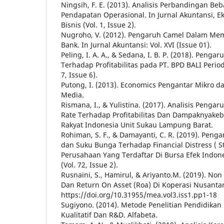
Ningsih, F. E. (2013). Analisis Perbandingan Be
Pendapatan Operasional. In Jurnal Akuntansi,
Bisnis (Vol. 1, Issue 2).
Nugroho, V. (2012). Pengaruh Camel Dalam Me
Bank. In Jurnal Akuntansi: Vol. XVI (Issue 01).
Peling, I. A. A., & Sedana, I. B. P. (2018). Peng
Terhadap Profitabilitas pada PT. BPD BALI Perio
7, Issue 6).
Putong, I. (2013). Economics Pengantar Mikro 
Media.
Rismana, I., & Yulistina. (2017). Analisis Pengar
Rate Terhadap Profitabilitas Dan Dampaknyake
Rakyat Indonesia Unit Sukau Lampung Barat.
Rohiman, S. F., & Damayanti, C. R. (2019). Pengar
dan Suku Bunga Terhadap Financial Distress ( 
Perusahaan Yang Terdaftar Di Bursa Efek Indone
(Vol. 72, Issue 2).
Rusnaini, S., Hamirul, & Ariyanto.M. (2019). No
Dan Return On Asset (Roa) Di Koperasi Nusanta
https://doi.org/10.31955/mea.vol3.iss1.pp1-18
Sugiyono. (2014). Metode Penelitian Pendidikan 
Kualitatif Dan R&D. Alfabeta.