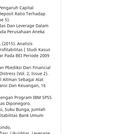
 Pengaruh Capital
Deposit Ratio Terhadap
e 5).
ditas Dan Leverage Dalam
 Pada Perusahaan Aneka
. (2015). Analisis
itabilitas ( Studi Kasus
r Pada BEI Periode 2009
an Pbediksi Dari Financial
stress (Vol. 2, Issue 2).
l Altman Sebagai Alat
ansi Dan Keuangan, 16
te dengan Program IBM SPSS
tas Diponegoro.
asi, Suku Bunga, Jumlah
fitabilitas Bank Umum
sindo.
lasi, Likuiditas, Leverage