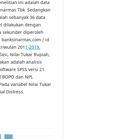
nelitian ini adalah data
Sinarmas Tbk. Sedangkan
alah sebanyak 36 data
l dilakukan dengan
 sekunder diperoleh
 banksinarmas.com / id
triwulan 201
1-201
9
.
asi, Nilai Tukar Rupiah,
akan adalah analisis
ftware SPSS versi 21.
el BOPO dan NPL
Pada variabel Nilai Tukar
al Distress.