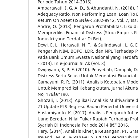
Periode Tahun 2014-2016).
Ambarawati, I. G. A. D., & Abundanti, N. (2018).
Adequacy Ratio, Non Performing Loan, Loan To 
Return On Aseet (ISSNâ€¯: 2302-8912, Vol. 7, Issu
Andre, O. (2013). Pengaruh Profitabilitas, Likui
Memprediksi Financial Distress (Studi Empiris
Industri yang Terdaftar Di Bei).
Dewi, E. L., Herawati, N. T., & Sulindawati, L. G. E
Pengaruh NIM, BOPO, LDR, dan NPL Terhadap Prof
Pada Bank Umum Swasta Nasional yang Terdafta
- 2013). In e-journal SI Ak (Vol. 3).
Dwijayanti, S, P. F. (2010). Penyebab, Dampak, D
Distress Serta Solusi Untuk Mengatasi Financial Di
Gamayuni, R. R. (2011). Analisis Ketepatan Mode
Untuk Memprediksi Kebangkrutan. Jurnal Akunt
No, 176â€“190.
Ghozali, I. (2013). Aplikasi Analisis Multivaria
21 Update PLS Regresi. Badan Penerbit Universi
Haslamiyanto, K. (2017). Analisis Pengaruh Infl
Uang Beredar, Nilai Tukar Rupiah Terhadap Pro
Syariah Di Indonesia Periode 2014 â€“ 2016.
Hery. (2014). Analisis Kinerja Keuangan. PT. Gra
Irwandi, M. R., & Rahayu, S. (2019). Pengaruh Inf