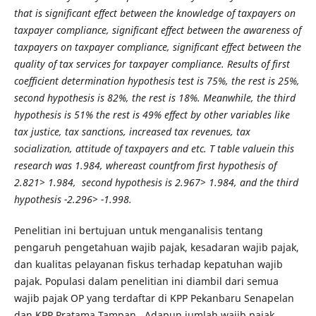
that is significant effect between the knowledge of taxpayers on
taxpayer compliance, significant effect between the awareness of
taxpayers on taxpayer compliance, significant effect between the
quality of tax services for taxpayer compliance. Results of first
coefficient determination hypothesis test is 75%, the rest is 25%,
second hypothesis is 82%, the rest is 18%. Meanwhile, the third
hypothesis is 51% the rest is 49% effect by other variables like
tax justice, tax sanctions, increased tax revenues, tax
socialization, attitude of taxpayers and etc. T table valuein this
research was 1.984, whereast countfrom first hypothesis of
2.821> 1.984, second hypothesis is 2.967> 1.984, and the third
hypothesis -2.296> -1.998.
Penelitian ini bertujuan untuk menganalisis tentang
pengaruh pengetahuan wajib pajak, kesadaran wajib pajak,
dan kualitas pelayanan fiskus terhadap kepatuhan wajib
pajak. Populasi dalam penelitian ini diambil dari semua
wajib pajak OP yang terdaftar di KPP Pekanbaru Senapelan
dan KPP Pratama Tampan. Adapun jumlah wajib pajak