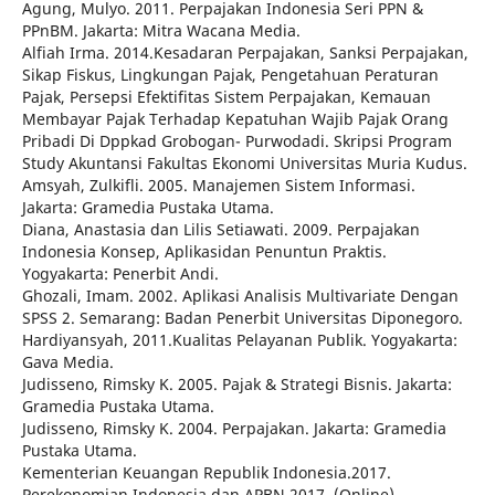
Agung, Mulyo. 2011. Perpajakan Indonesia Seri PPN &
PPnBM. Jakarta: Mitra Wacana Media.
Alfiah Irma. 2014.Kesadaran Perpajakan, Sanksi Perpajakan,
Sikap Fiskus, Lingkungan Pajak, Pengetahuan Peraturan
Pajak, Persepsi Efektifitas Sistem Perpajakan, Kemauan
Membayar Pajak Terhadap Kepatuhan Wajib Pajak Orang
Pribadi Di Dppkad Grobogan- Purwodadi. Skripsi Program
Study Akuntansi Fakultas Ekonomi Universitas Muria Kudus.
Amsyah, Zulkifli. 2005. Manajemen Sistem Informasi.
Jakarta: Gramedia Pustaka Utama.
Diana, Anastasia dan Lilis Setiawati. 2009. Perpajakan
Indonesia Konsep, Aplikasidan Penuntun Praktis.
Yogyakarta: Penerbit Andi.
Ghozali, Imam. 2002. Aplikasi Analisis Multivariate Dengan
SPSS 2. Semarang: Badan Penerbit Universitas Diponegoro.
Hardiyansyah, 2011.Kualitas Pelayanan Publik. Yogyakarta:
Gava Media.
Judisseno, Rimsky K. 2005. Pajak & Strategi Bisnis. Jakarta:
Gramedia Pustaka Utama.
Judisseno, Rimsky K. 2004. Perpajakan. Jakarta: Gramedia
Pustaka Utama.
Kementerian Keuangan Republik Indonesia.2017.
Perekonomian Indonesia dan APBN 2017, (Online),