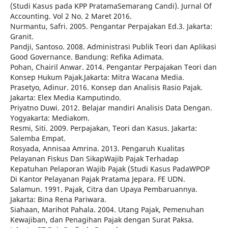
(Studi Kasus pada KPP PratamaSemarang Candi). Jurnal Of
Accounting. Vol 2 No. 2 Maret 2016.
Nurmantu, Safri. 2005. Pengantar Perpajakan Ed.3. Jakarta:
Granit.
Pandji, Santoso. 2008. Administrasi Publik Teori dan Aplikasi
Good Governance. Bandung: Refika Adimata.
Pohan, Chairil Anwar. 2014. Pengantar Perpajakan Teori dan
Konsep Hukum Pajak.Jakarta: Mitra Wacana Media.
Prasetyo, Adinur. 2016. Konsep dan Analisis Rasio Pajak.
Jakarta: Elex Media Kamputindo.
Priyatno Duwi. 2012. Belajar mandiri Analisis Data Dengan.
Yogyakarta: Mediakom.
Resmi, Siti. 2009. Perpajakan, Teori dan Kasus. Jakarta:
Salemba Empat.
Rosyada, Annisaa Amrina. 2013. Pengaruh Kualitas
Pelayanan Fiskus Dan SikapWajib Pajak Terhadap
Kepatuhan Pelaporan Wajib Pajak (Studi Kasus PadaWPOP
Di Kantor Pelayanan Pajak Pratama Jepara. FE UDN.
Salamun. 1991. Pajak, Citra dan Upaya Pembaruannya.
Jakarta: Bina Rena Pariwara.
Siahaan, Marihot Pahala. 2004. Utang Pajak, Pemenuhan
Kewajiban, dan Penagihan Pajak dengan Surat Paksa.