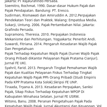
Jakarta: PT RajaGrafindo Persada.
Soemitro, Rochmat. 1990. Dasar-dasar Hukum Pajak dan
Pajak Pendapatan. Bandung: PT. Eresco.
Sudirman, Rismawati dan Amiruddin A. 2012.Perpajakan
Pendekatan Teori dan Praktek. Malang: Empatdua Media.
Sukarji, Untung. 2006. Pajak Pertambahan Nilai. Jakarta:
Grafindo Persada.
Supramono, Theresia. 2010. Perpajakan Indonesia
Mekanisme dan Perhitungan. Yogyakarta: Penerbit Andi.
Suwardi, Fitriana. 2014. Pengaruh Kesadaran Wajib Pajak
Dan Pengetahuan
Pajak Terhadap Kepatuhan Wajib Pajak (Survei Wajib Pajak
Orang Pribadi diKantor Pelayanan Pajak Pratama Cianjur).
Jurnal FE UKI.
Syahril, Farid. 2013. Pengaruh Tingkat Pemahaman Wajib
Pajak dan Kualitas Pelayanan Fiskus Terhadap Tingkat
Kepatuhan Wajib Pajak PPh Orang Pribadi (Studi Empiris
Pada KPP Pratama Kota Solok).Skripsi FE UNP.
Tiraada, Tryana A. 2013. Kesadaran Perpajakan, Sanksi
Pajak, Sikap Fiskus Terhadap Kepatuhan WPOP Di
Kabupaten Minahasa Selatan. Jurnal FE USRM.
Witono, Banu. 2008. Peranan Pengetahuan Pajak Pada
Kepatuhan Wajib Pajak. Jurnal Akuntansi dan Keuangan. Vol