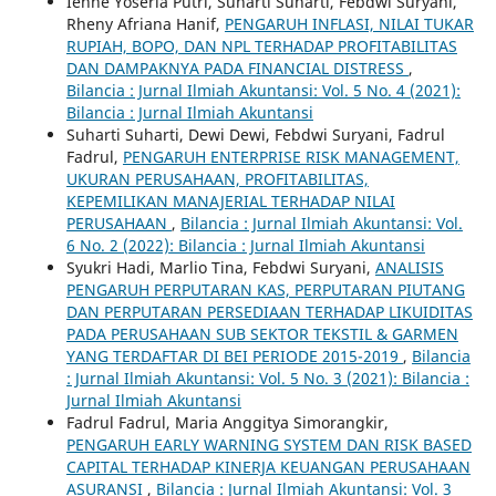
Ienne Yoseria Putri, Suharti Suharti, Febdwi Suryani,
Rheny Afriana Hanif,
PENGARUH INFLASI, NILAI TUKAR
RUPIAH, BOPO, DAN NPL TERHADAP PROFITABILITAS
DAN DAMPAKNYA PADA FINANCIAL DISTRESS
,
Bilancia : Jurnal Ilmiah Akuntansi: Vol. 5 No. 4 (2021):
Bilancia : Jurnal Ilmiah Akuntansi
Suharti Suharti, Dewi Dewi, Febdwi Suryani, Fadrul
Fadrul,
PENGARUH ENTERPRISE RISK MANAGEMENT,
UKURAN PERUSAHAAN, PROFITABILITAS,
KEPEMILIKAN MANAJERIAL TERHADAP NILAI
PERUSAHAAN
,
Bilancia : Jurnal Ilmiah Akuntansi: Vol.
6 No. 2 (2022): Bilancia : Jurnal Ilmiah Akuntansi
Syukri Hadi, Marlio Tina, Febdwi Suryani,
ANALISIS
PENGARUH PERPUTARAN KAS, PERPUTARAN PIUTANG
DAN PERPUTARAN PERSEDIAAN TERHADAP LIKUIDITAS
PADA PERUSAHAAN SUB SEKTOR TEKSTIL & GARMEN
YANG TERDAFTAR DI BEI PERIODE 2015-2019
,
Bilancia
: Jurnal Ilmiah Akuntansi: Vol. 5 No. 3 (2021): Bilancia :
Jurnal Ilmiah Akuntansi
Fadrul Fadrul, Maria Anggitya Simorangkir,
PENGARUH EARLY WARNING SYSTEM DAN RISK BASED
CAPITAL TERHADAP KINERJA KEUANGAN PERUSAHAAN
ASURANSI
,
Bilancia : Jurnal Ilmiah Akuntansi: Vol. 3