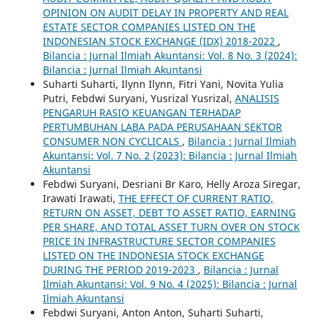
OPINION ON AUDIT DELAY IN PROPERTY AND REAL
ESTATE SECTOR COMPANIES LISTED ON THE
INDONESIAN STOCK EXCHANGE (IDX) 2018-2022
,
Bilancia : Jurnal Ilmiah Akuntansi: Vol. 8 No. 3 (2024):
Bilancia : Jurnal Ilmiah Akuntansi
Suharti Suharti, Ilynn Ilynn, Fitri Yani, Novita Yulia
Putri, Febdwi Suryani, Yusrizal Yusrizal,
ANALISIS
PENGARUH RASIO KEUANGAN TERHADAP
PERTUMBUHAN LABA PADA PERUSAHAAN SEKTOR
CONSUMER NON CYCLICALS
,
Bilancia : Jurnal Ilmiah
Akuntansi: Vol. 7 No. 2 (2023): Bilancia : Jurnal Ilmiah
Akuntansi
Febdwi Suryani, Desriani Br Karo, Helly Aroza Siregar,
Irawati Irawati,
THE EFFECT OF CURRENT RATIO,
RETURN ON ASSET, DEBT TO ASSET RATIO, EARNING
PER SHARE, AND TOTAL ASSET TURN OVER ON STOCK
PRICE IN INFRASTRUCTURE SECTOR COMPANIES
LISTED ON THE INDONESIA STOCK EXCHANGE
DURING THE PERIOD 2019-2023
,
Bilancia : Jurnal
Ilmiah Akuntansi: Vol. 9 No. 4 (2025): Bilancia : Jurnal
Ilmiah Akuntansi
Febdwi Suryani, Anton Anton, Suharti Suharti,