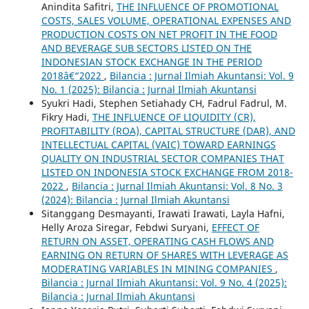
Anindita Safitri,
THE INFLUENCE OF PROMOTIONAL
COSTS, SALES VOLUME, OPERATIONAL EXPENSES AND
PRODUCTION COSTS ON NET PROFIT IN THE FOOD
AND BEVERAGE SUB SECTORS LISTED ON THE
INDONESIAN STOCK EXCHANGE IN THE PERIOD
2018â€“2022
,
Bilancia : Jurnal Ilmiah Akuntansi: Vol. 9
No. 1 (2025): Bilancia : Jurnal Ilmiah Akuntansi
Syukri Hadi, Stephen Setiahady CH, Fadrul Fadrul, M.
Fikry Hadi,
THE INFLUENCE OF LIQUIDITY (CR),
PROFITABILITY (ROA), CAPITAL STRUCTURE (DAR), AND
INTELLECTUAL CAPITAL (VAIC) TOWARD EARNINGS
QUALITY ON INDUSTRIAL SECTOR COMPANIES THAT
LISTED ON INDONESIA STOCK EXCHANGE FROM 2018-
2022
,
Bilancia : Jurnal Ilmiah Akuntansi: Vol. 8 No. 3
(2024): Bilancia : Jurnal Ilmiah Akuntansi
Sitanggang Desmayanti, Irawati Irawati, Layla Hafni,
Helly Aroza Siregar, Febdwi Suryani,
EFFECT OF
RETURN ON ASSET, OPERATING CASH FLOWS AND
EARNING ON RETURN OF SHARES WITH LEVERAGE AS
MODERATING VARIABLES IN MINING COMPANIES
,
Bilancia : Jurnal Ilmiah Akuntansi: Vol. 9 No. 4 (2025):
Bilancia : Jurnal Ilmiah Akuntansi