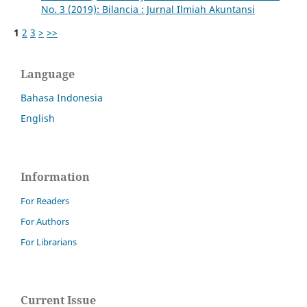
No. 3 (2019): Bilancia : Jurnal Ilmiah Akuntansi
1
2
3
>
>>
Language
Bahasa Indonesia
English
Information
For Readers
For Authors
For Librarians
Current Issue