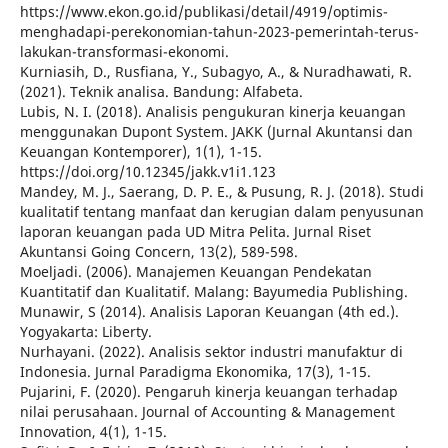
https://www.ekon.go.id/publikasi/detail/4919/optimis-
menghadapi-perekonomian-tahun-2023-pemerintah-terus-
lakukan-transformasi-ekonomi.
Kurniasih, D., Rusfiana, Y., Subagyo, A., & Nuradhawati, R.
(2021). Teknik analisa. Bandung: Alfabeta.
Lubis, N. I. (2018). Analisis pengukuran kinerja keuangan
menggunakan Dupont System. JAKK (Jurnal Akuntansi dan
Keuangan Kontemporer), 1(1), 1-15.
https://doi.org/10.12345/jakk.v1i1.123
Mandey, M. J., Saerang, D. P. E., & Pusung, R. J. (2018). Studi
kualitatif tentang manfaat dan kerugian dalam penyusunan
laporan keuangan pada UD Mitra Pelita. Jurnal Riset
Akuntansi Going Concern, 13(2), 589-598.
Moeljadi. (2006). Manajemen Keuangan Pendekatan
Kuantitatif dan Kualitatif. Malang: Bayumedia Publishing.
Munawir, S (2014). Analisis Laporan Keuangan (4th ed.).
Yogyakarta: Liberty.
Nurhayani. (2022). Analisis sektor industri manufaktur di
Indonesia. Jurnal Paradigma Ekonomika, 17(3), 1-15.
Pujarini, F. (2020). Pengaruh kinerja keuangan terhadap
nilai perusahaan. Journal of Accounting & Management
Innovation, 4(1), 1-15.