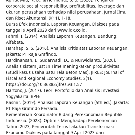
corporate social responsibility, profitabilitas, leverage dan
ukuran perusahaan terhadap nilai perusahaan. Jurnal Ilmu
dan Riset Akuntansi, 9(11), 1-18.
Bursa Efek Indonesia. Laporan Keuangan. Diakses pada
tanggal 9 April 2023 dari www.idx.co.id.
Fahmi, I. (2014). Analisis Laporan Keuangan. Bandung:
Alfabeta.
Harahap, S. S. (2016). Analisis Kritis atas Laporan Keuangan.
Jakarta: PT Raja Grafindo.
Hardinansah, I., Sudarwadi, D., & Nurwidianto. (2020).
Analisis sistem Just In Time meningkatkan produktivitas
(Studi kasus usaha Batu Tela Beton Mas). JFRES: Journal of
Fiscal and Regional Economy Studies, 3(1).
https://doi.org/10.36883/jfres.v3i1.57
Hartono, J. (2017). Teori Portofolio dan Analisis Investasi.
Yogyakarta: BPFE.
Kasmir. (2019). Analisis Laporan Keuangan (5th ed.). Jakarta:
PT Raja Grafindo Persada.
Kementerian Koordinator Bidang Perekonomian Republik
Indonesia. (2023). Optimis Menghadapi Perekonomian
Tahun 2023, Pemerintah Terus Lakukan Transformasi
Ekonomi. Diakses pada tanggal 9 April 2023 dari