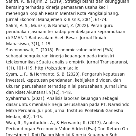
Safitri, P., & Fajrin, Z. (2019). Strategi bisnis dan keunggulan
bersaing terhadap kinerja pemasaran usaha kecil
menengah Kopiah Resam Mentari Kota Pangkalpinang.
Jurnal Ekonomi Manajemen & Bisnis, 20(1), 61-74.
Salim, A. S., Munzir, & Rahmat, Z. (2022). Peran guru
pendidikan jasmani terhadap pembelajaran kepramukaan
di SMAN 1 Baitussalam Aceh Besar. Jurnal Ilmiah
Mahasiswa, 3(1), 1-15.
Susmonowati, T. (2018). Economic value added (EVA)
sebagai pengukuran kinerja keuangan pada industri
telekomunikasi: Suatu analisis empirik. Jurnal Transparansi,
1(1), 101-119. http://ojs.stiami.ac.id
Syam, L. F., & Hermanto, S. B. (2020). Pengaruh keputusan
investasi, keputusan pendanaan, kebijakan dividen, dan
ukuran perusahaan terhadap nilai perusahaan. Jurnal Ilmu
dan Riset Akuntansi, 9(12), 1-18.
Syaharman. (2021). Analisis laporan keuangan sebagai
dasar untuk menilai kinerja perusahaan pada PT. Narasindo
Mitra Perdana. Juripol: Jurnal Institusi Politeknik Ganesha
Medan, 4(2), 1-15.
Wau, R., Syarifuddin, A., & Herwanto, R. (2017). Analisis
Perbandingan Ecocnomic Value Added (Eva) Dan Return On
Investment (Roi) Dalam Menilai Kinerja Keuangan Sub