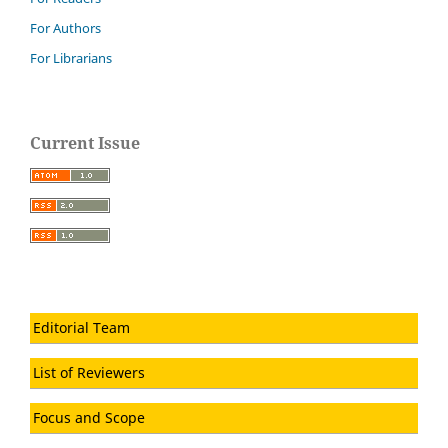
For Authors
For Librarians
Current Issue
Editorial Team
List of Reviewers
Focus and Scope