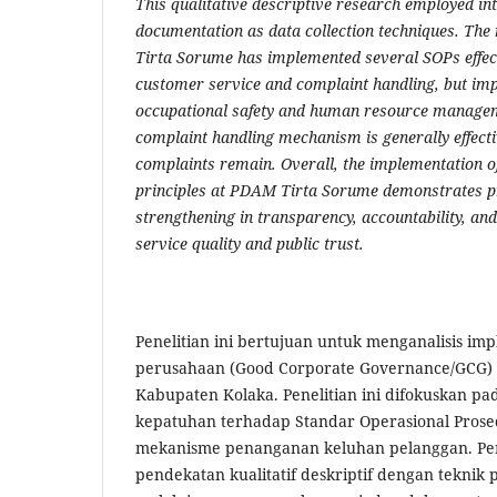
This qualitative descriptive research employed in
documentation as data collection techniques. Th
Tirta Sorume has implemented several SOPs effecti
customer service and complaint handling, but im
occupational safety and human resource manage
complaint handling mechanism is generally effecti
complaints remain. Overall, the implementation 
principles at PDAM Tirta Sorume demonstrates p
strengthening in transparency, accountability, and
service quality and public trust.
Penelitian ini bertujuan untuk menganalisis imp
perusahaan (Good Corporate Governance/GCG)
Kabupaten Kolaka. Penelitian ini difokuskan pa
kepatuhan terhadap Standar Operasional Prosed
mekanisme penanganan keluhan pelanggan. Pen
pendekatan kualitatif deskriptif dengan tekni