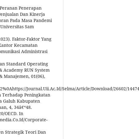
. Peranan Penerapan
Penjualan Dan Kinerja
toran Pada Masa Pandemi
 Universitas Sam
2023). Faktor-Faktor Yang
Kantor Kecamatan
munikasi Administrasi
apan Standard Operating
 & Academy RUN System
s & Manajemen, 01(06),
602%0Ahttps://Journal.Uii.Ac.Id/Selma/Article/Download/26602/1447
n Terhadap Peningkatan
ta Galuh Kabupaten
an, 4, 34â€“48.
20/OECD. In
media.Co.Id/Corporate-
en Strategik Teori Dan