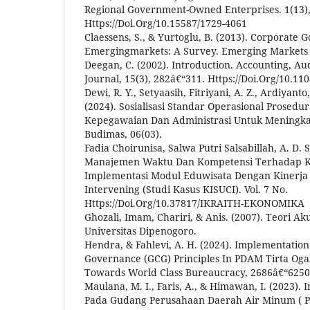
Regional Government-Owned Enterprises. 1(13),
Https://Doi.Org/10.15587/1729-4061
Claessens, S., & Yurtoglu, B. (2013). Corporate 
Emergingmarkets: A Survey. Emerging Markets 
Deegan, C. (2002). Introduction. Accounting, Au
Journal, 15(3), 282â€“311. Https://Doi.Org/10.
Dewi, R. Y., Setyaasih, Fitriyani, A. Z., Ardiyanto, 
(2024). Sosialisasi Standar Operasional Prosedur
Kepegawaian Dan Administrasi Untuk Meningka
Budimas, 06(03).
Fadia Choirunisa, Salwa Putri Salsabillah, A. D. 
Manajemen Waktu Dan Kompetensi Terhadap K
Implementasi Modul Eduwisata Dengan Kinerja 
Intervening (Studi Kasus KISUCI). Vol. 7 No.
Https://Doi.Org/10.37817/IKRAITH-EKONOMIKA
Ghozali, Imam, Chariri, & Anis. (2007). Teori Aku
Universitas Dipenogoro.
Hendra, & Fahlevi, A. H. (2024). Implementatio
Governance (GCG) Principles In PDAM Tirta Ogan,
Towards World Class Bureaucracy, 2686â€“6250.
Maulana, M. I., Faris, A., & Himawan, I. (2023)
Pada Gudang Perusahaan Daerah Air Minum ( PDA