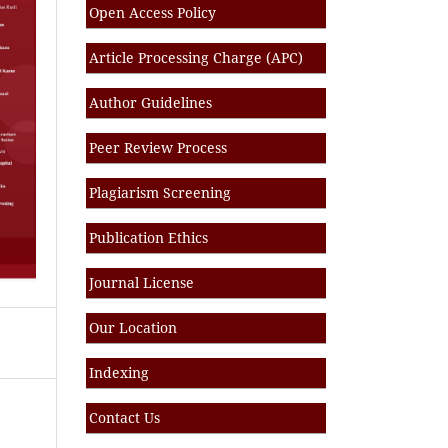
Open Access Policy
Article Processing Charge (APC)
Author Guidelines
Peer Review Process
Plagiarism Screening
Publication Ethics
Journal License
Our Location
Indexing
Contact Us