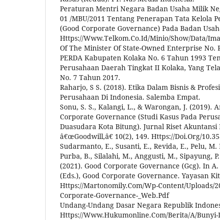
Peraturan Mentri Negara Badan Usaha Milik Ne
01 /MBU/2011 Tentang Penerapan Tata Kelola P
(Good Corporate Governance) Pada Badan Usaha
Https://Www.Telkom.Co.Id/Minio/Show/Data/Ima
Of The Minister Of State-Owned Enterprise No.
PERDA Kabupaten Kolaka No. 6 Tahun 1993 Ten
Perusahaan Daerah Tingkat II Kolaka, Yang Tel
No. 7 Tahun 2017.
Raharjo, S S. (2018). Etika Dalam Bisnis & Profe
Perusahaan Di Indonesia. Salemba Empat.
Sonu, S. S., Kalangi, L., & Warongan, J. (2019). 
Corporate Governance (Studi Kasus Pada Peru
Duasudara Kota Bitung). Jurnal Riset Akuntansi
â€œGoodwill,â€ 10(2), 149. Https://Doi.Org/10.3
Sudarmanto, E., Susanti, E., Revida, E., Pelu, M. F
Purba, B., Silalahi, M., Anggusti, M., Sipayung, P.
(2021). Good Corporate Governance (Gcg). In A.
(Eds.), Good Corporate Governance. Yayasan Kit
Https://Martonomily.Com/Wp-Content/Uploads/2
Corporate-Governance-_Web.Pdf
Undang-Undang Dasar Negara Republik Indonesi
Https://Www.Hukumonline.Com/Berita/A/Bunyi-