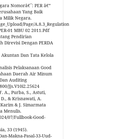
gara Nomorâ€¯: PER â€”
erusahaan Yang Baik
 Milik Negara.
ge_Upload/Page/A.8.3_Regulation
 PER-01 MBU 02 2011.Pdf
tang Pendirian
ah Direvisi Dengan PERDA
si Akuntan Dan Tata Kelola
Analisis Pelaksanaan Good
sahaan Daerah Air Minum
 Dan Auditing
5800/Jjs.V10i2.25624
. A., Purba, S., Astuti,
 D., & Krisnawati, A.
 Karim & J. Simarmata
a Menulis.
024/07/Fullbook-Good-
a, 33 (1945).
Dan-Makna-Pasal-33-Uud-