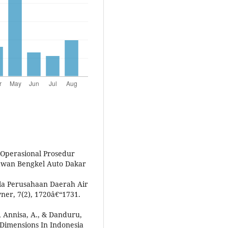
r Operasional Prosedur
awan Bengkel Auto Dakar
lola Perusahaan Daerah Air
er, 7(2), 1720â€“1731.
., Annisa, A., & Danduru,
 Dimensions In Indonesia