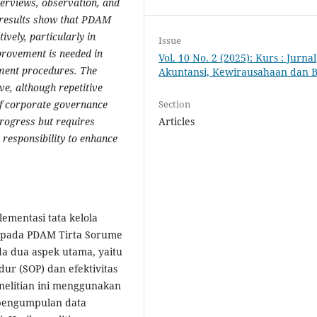
terviews, observation, and
e results show that PDAM
vely, particularly in
Issue
provement is needed in
Vol. 10 No. 2 (2025): Kurs : Jurnal
ment procedures. The
Akuntansi, Kewirausahaan dan B
ve, although repetitive
Section
of corporate governance
Articles
rogress but requires
 responsibility to enhance
lementasi tata kelola
 pada PDAM Tirta Sorume
da dua aspek utama, yaitu
ur (SOP) dan efektivitas
elitian ini menggunakan
k pengumpulan data