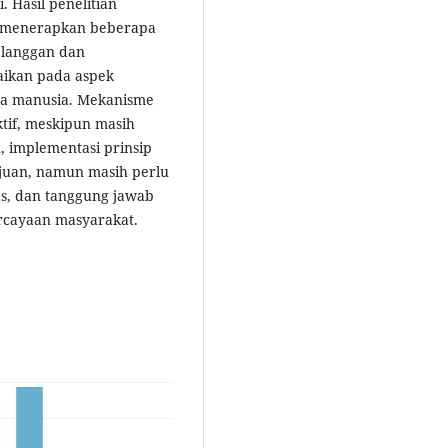
 Hasil penelitian
 menerapkan beberapa
elanggan dan
aikan pada aspek
ya manusia. Mekanisme
tif, meskipun masih
, implementasi prinsip
uan, namun masih perlu
as, dan tanggung jawab
rcayaan masyarakat.