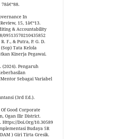
 78â€“88.
Governance In
Review, 15, 1â€“13.
diting & Accountability
1108/09513570210435852
R. F., & Putra, P. G. D.
 (Sop) Tata Kelola
tkan Kinerja Pegawai.
S. (2024). Pengaruh
eberhasilan
Mentor Sebagai Variabel
ntansi (3rd Ed.).
n Of Good Corporate
 Ogan Ilir District.
 Https://Doi.Org/10.30589
. Implementasi Budaya 5R
M ) Giri Tirta Gresik.