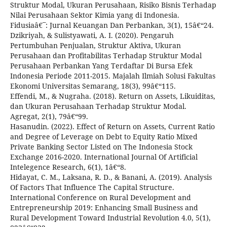
Struktur Modal, Ukuran Perusahaan, Risiko Bisnis Terhadap
Nilai Perusahaan Sektor Kimia yang di Indonesia.
Fidusiaâ€¯: Jurnal Keuangan Dan Perbankan, 3(1), 15â€“24.
Dzikriyah, & Sulistyawati, A. I. (2020). Pengaruh
Pertumbuhan Penjualan, Struktur Aktiva, Ukuran
Perusahaan dan Profitabilitas Terhadap Struktur Modal
Perusahaan Perbankan Yang Terdaftar Di Bursa Efek
Indonesia Periode 2011-2015. Majalah Ilmiah Solusi Fakultas
Ekonomi Universitas Semarang, 18(3), 99â€“115.
Effendi, M., & Nugraha. (2018). Return on Assets, Likuiditas,
dan Ukuran Perusahaan Terhadap Struktur Modal.
Agregat, 2(1), 79â€“99.
Hasanudin. (2022). Effect of Return on Assets, Current Ratio
and Degree of Leverage on Debt to Equity Ratio Mixed
Private Banking Sector Listed on The Indonesia Stock
Exchange 2016-2020. International Journal Of Artificial
Intelegence Research, 6(1), 1â€“8.
Hidayat, C. M., Laksana, R. D., & Banani, A. (2019). Analysis
Of Factors That Influence The Capital Structure.
International Conference on Rural Development and
Entrepreneurship 2019: Enhancing Small Business and
Rural Development Toward Industrial Revolution 4.0, 5(1),