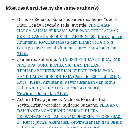
Most read articles by the same author(s)
Nicholas Renaldo, Suhardjo Suhardjo, Ienne Yoseria
Putri, Tandy Sevendy, Jelia Juventia,
PENILAIAN
HARGA SAHAM BERBASIS WEB PADA PERUSAHAAN
SEKTOR ANEKA INDUSTRI TAHUN 2020
,
Kurs : Jurnal
Akuntansi, Kewirausahaan dan Bisnis: Vol. 6 No. 1
(2021): Kurs : Jurnal Akuntansi, Kewirausahaan dan
Bisnis
, Suhardjo Suhardjo,
ANALISIS PENGARUH ROA, CAR,
NPL, DPK, SUKU BUNGA SBI, DAN INFLASI
TERHADAP PERTUMBUHAN KREDIT UMKM PADA
BANK UMUM DI INDONESIA (Periode 2004 s.d. 2010)
,
Kurs : Jurnal Akuntansi, Kewirausahaan dan Bisnis:
Vol. 1 No. 1 (2016): Kurs : Jurnal Akuntansi,
Kewirausahaan dan Bisnis
Achmad Tavip Junaedi, Nicholas Renaldo, Indri
Yovita, Kristy Veronica, Sudarno Sudarno,
PELUANG
DAN TANTANGAN BANK SYARIAH DI ERA
PERBANKAN DIGITAL DALAM PERSEPKTIF GENERASI
Z
,
Kurs : Jurnal Akuntansi, Kewirausahaan dan Bisnis:
Vol. 8 No. 2 (2023): Kurs : Jurnal Akuntansi,