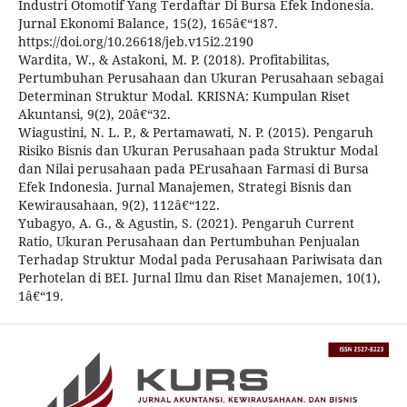
Industri Otomotif Yang Terdaftar Di Bursa Efek Indonesia.
Jurnal Ekonomi Balance, 15(2), 165â€“187.
https://doi.org/10.26618/jeb.v15i2.2190
Wardita, W., & Astakoni, M. P. (2018). Profitabilitas,
Pertumbuhan Perusahaan dan Ukuran Perusahaan sebagai
Determinan Struktur Modal. KRISNA: Kumpulan Riset
Akuntansi, 9(2), 20â€“32.
Wiagustini, N. L. P., & Pertamawati, N. P. (2015). Pengaruh
Risiko Bisnis dan Ukuran Perusahaan pada Struktur Modal
dan Nilai perusahaan pada PErusahaan Farmasi di Bursa
Efek Indonesia. Jurnal Manajemen, Strategi Bisnis dan
Kewirausahaan, 9(2), 112â€“122.
Yubagyo, A. G., & Agustin, S. (2021). Pengaruh Current
Ratio, Ukuran Perusahaan dan Pertumbuhan Penjualan
Terhadap Struktur Modal pada Perusahaan Pariwisata dan
Perhotelan di BEI. Jurnal Ilmu dan Riset Manajemen, 10(1),
1â€“19.