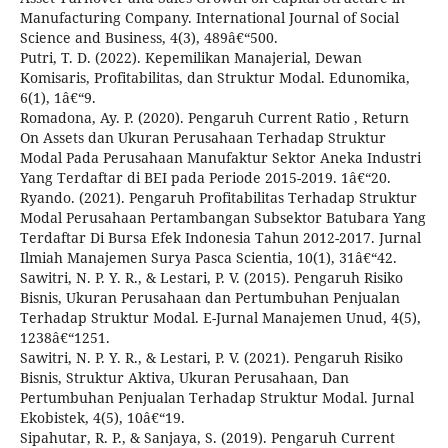
Manufacturing Company. International Journal of Social
Science and Business, 4(3), 489â€“500.
Putri, T. D. (2022). Kepemilikan Manajerial, Dewan
Komisaris, Profitabilitas, dan Struktur Modal. Edunomika,
6(1), 1â€“9.
Romadona, Ay. P. (2020). Pengaruh Current Ratio , Return
On Assets dan Ukuran Perusahaan Terhadap Struktur
Modal Pada Perusahaan Manufaktur Sektor Aneka Industri
Yang Terdaftar di BEI pada Periode 2015-2019. 1â€“20.
Ryando. (2021). Pengaruh Profitabilitas Terhadap Struktur
Modal Perusahaan Pertambangan Subsektor Batubara Yang
Terdaftar Di Bursa Efek Indonesia Tahun 2012-2017. Jurnal
Ilmiah Manajemen Surya Pasca Scientia, 10(1), 31â€“42.
Sawitri, N. P. Y. R., & Lestari, P. V. (2015). Pengaruh Risiko
Bisnis, Ukuran Perusahaan dan Pertumbuhan Penjualan
Terhadap Struktur Modal. E-Jurnal Manajemen Unud, 4(5),
1238â€“1251.
Sawitri, N. P. Y. R., & Lestari, P. V. (2021). Pengaruh Risiko
Bisnis, Struktur Aktiva, Ukuran Perusahaan, Dan
Pertumbuhan Penjualan Terhadap Struktur Modal. Jurnal
Ekobistek, 4(5), 10â€“19.
Sipahutar, R. P., & Sanjaya, S. (2019). Pengaruh Current