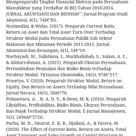
Mempengaruhi Tingkat Financial Distress pada Perusahaan
Manufaktur yang Terdaftar di BEI Tahun 2010-2014.
JURNAL AKUNTANSI DAN BISNISâ€¯: Jurnal Program Studi
Akuntansi, 4(1), 74â€“83.
Noviandini, & Welas. (2017). Pengaruh Current Ratio,
Return on Asset dan Total Asset Turn Over Terhadap
Struktur Modal pada Perusahaan Publik Sub Sektor
Makanan dan Minuman Periode 2011-2015. Jurnal
Akuntansi dan Keuangan, 6(1), 1â€“19.
Nurhayadi, W., Sulistiana, I., Nurkhalishah, S., Salam, A. F.,
& Abdurrohman, A. (2021). Pengaruh Ukuran Perusahaan,
Pertumbuhan Penjualan dan Risiko Bisnis terhadap
Struktur Modal. Tirtayasa Ekonomika, 16(1), 97â€“117.
Prasetya, V. (2020). Pengaruh Struktur Modal, Return on
Equity, Dan Return on Assets Terhadap Nilai Perusahaan.
Jurnal Neraca, 16(1), 58â€“70.
Primantara, A. . N. A. D. Y., & Dewi, M. R. (2016). Pengaruh
Likuiditas, Profitabilitas, Risiko Bisnis, Ukuran Perusahaan,
dan Pajak Terhadap Struktur Modal. E-Jurnal Manajemen,
5(5), 2696â€“2726.
Purba, M. N., Sinurat, E. K. B., Djailani, A., & Farera, W.
(2020). The Effect of Current Ratio, Return on Assets, Total
Asset Turnover and Sales Growth on Capital Structure in