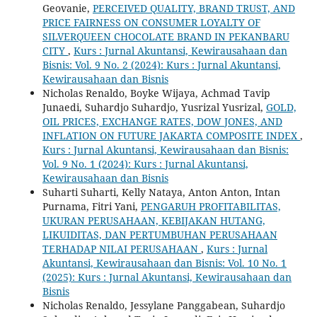
Geovanie,
PERCEIVED QUALITY, BRAND TRUST, AND
PRICE FAIRNESS ON CONSUMER LOYALTY OF
SILVERQUEEN CHOCOLATE BRAND IN PEKANBARU
CITY
,
Kurs : Jurnal Akuntansi, Kewirausahaan dan
Bisnis: Vol. 9 No. 2 (2024): Kurs : Jurnal Akuntansi,
Kewirausahaan dan Bisnis
Nicholas Renaldo, Boyke Wijaya, Achmad Tavip
Junaedi, Suhardjo Suhardjo, Yusrizal Yusrizal,
GOLD,
OIL PRICES, EXCHANGE RATES, DOW JONES, AND
INFLATION ON FUTURE JAKARTA COMPOSITE INDEX
,
Kurs : Jurnal Akuntansi, Kewirausahaan dan Bisnis:
Vol. 9 No. 1 (2024): Kurs : Jurnal Akuntansi,
Kewirausahaan dan Bisnis
Suharti Suharti, Kelly Nataya, Anton Anton, Intan
Purnama, Fitri Yani,
PENGARUH PROFITABILITAS,
UKURAN PERUSAHAAN, KEBIJAKAN HUTANG,
LIKUIDITAS, DAN PERTUMBUHAN PERUSAHAAN
TERHADAP NILAI PERUSAHAAN
,
Kurs : Jurnal
Akuntansi, Kewirausahaan dan Bisnis: Vol. 10 No. 1
(2025): Kurs : Jurnal Akuntansi, Kewirausahaan dan
Bisnis
Nicholas Renaldo, Jessylane Panggabean, Suhardjo