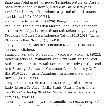
Ratio dan Total Asset Turnover Terhadap Return on Assets
pada Perusahaan Restoran, Hotel dan Pariwisata yang
Terdaftar di Bursa Efek Indonesia. Jurnal Riset Akuntansi
dan Bisnis, 19(2), 200â€“211.
Slamet, I., & Ismawati, L. (2020). Pengaruh Stabilitas
Penjualan, Tangibilitas dan Margin Laba Bersih Terhadap
Struktur Modal pada Perusahaan Sub Sektor Logam yang
Terdaftar di Bursa Efek Indonesia Tahun 2015-2019. Jurnal
Ekonomi & Ilmu Sosial, 1(1), 1â€“8.
Sugiyono. (2017). Metode Penelitian Kuantitatif, Kualitatif
dan R&D. Alfabeta.
Suhardjo, Renaldo, N., Suyono, Nyoto, & Ngatikoh, S. (2022).
Determination Of Profitabilty And Firm Value Of The Food
And Beverage Industry Sub Sector (Case Study On The Food
And Beverage Sub-sector Consumer Goods Industry On The
IDX 2016-2020). Jurnal Akuntansi, Kewirausahaan dan
Bisnis, 7(1), 105â€“115.
Sungkar, H. I., & Deitiana, T. (2021). Pengaruh Current
Ratio, Return On Asset, Risiko Bisnis, Ukuran Perusahaan,
dan Pajak Terhadap Struktur Modal. E-Jurnal Manajemen
Tsm, 1(1), 37â€“44.
Sutarman, A., Karamoy, H., & Gamaliel, H. (2022). Pengaruh