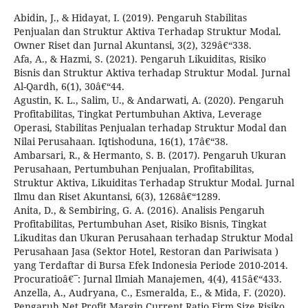
Abidin, J., & Hidayat, I. (2019). Pengaruh Stabilitas
Penjualan dan Struktur Aktiva Terhadap Struktur Modal.
Owner Riset dan Jurnal Akuntansi, 3(2), 329â€“338.
Afa, A., & Hazmi, S. (2021). Pengaruh Likuiditas, Risiko
Bisnis dan Struktur Aktiva terhadap Struktur Modal. Jurnal
Al-Qardh, 6(1), 30â€“44.
Agustin, K. L., Salim, U., & Andarwati, A. (2020). Pengaruh
Profitabilitas, Tingkat Pertumbuhan Aktiva, Leverage
Operasi, Stabilitas Penjualan terhadap Struktur Modal dan
Nilai Perusahaan. Iqtishoduna, 16(1), 17â€“38.
Ambarsari, R., & Hermanto, S. B. (2017). Pengaruh Ukuran
Perusahaan, Pertumbuhan Penjualan, Profitabilitas,
Struktur Aktiva, Likuiditas Terhadap Struktur Modal. Jurnal
Ilmu dan Riset Akuntansi, 6(3), 1268â€“1289.
Anita, D., & Sembiring, G. A. (2016). Analisis Pengaruh
Profitabilitas, Pertumbuhan Aset, Risiko Bisnis, Tingkat
Likuditas dan Ukuran Perusahaan terhadap Struktur Modal
Perusahaan Jasa (Sektor Hotel, Restoran dan Pariwisata )
yang Terdaftar di Bursa Efek Indonesia Periode 2010-2014.
Procuratioâ€¯: Jurnal Ilmiah Manajemen, 4(4), 415â€“433.
Anzella, A., Audryana, C., Esmeralda, E., & Mida, F. (2020).
Pengaruh Net Profit Margin,Current Ratio,Firm Size,Risiko