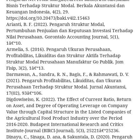
Bisnis Terhadap Struktur Modal. Berkala Akuntansi dan
Keuangan Indonesia, 4(2), 29.
https://doi.org/10.20473/baki.v4i2.15463
Arianti, B. F. (2022). Pengaruh Struktur Modal,
Pertumbuhan Penjualan dan Keputusan Investasi Terhadap
Nilai Perusahaan. Gorontalo Accounting Journal, 5(1),
1â€“10.
Armelia, S. (2016). Pengaruh Ukuran Perusahaan,
Profitabilitas, Likuiditas dan Struktur Aktifa Terhadap
Struktur Modal Perusahaan Manufaktur Go Publik. Jom
Fisip, 3(2), 1â€“13.
Darmawan, A., Sandra, R. N., Bagis, F., & Rahmawati, D. V.
(2021). Pengaruh Profitabilitas, Likuiditas, dan Ukuran
Perusahaan Terhadap Struktur Modal. Jurnal Akuntansi,
17(02), 93â€“106.
Digdowiseiso, K. (2022). The Effect of Current Ratio, Return
on Asset, and Degree of Operating Leverage on Company
Value through Capital Structure in the Listed Companies of
the Agricultural Food Product Industry over the Period
2016-2020. Budapest International Research and Critics
Institute-Journal (BIRCI-Journal), 5(3), 25221â€“25236.
Dinayu, C., Sinaga, D. ana, & Sakuntala, D. (2020). Pengaruh