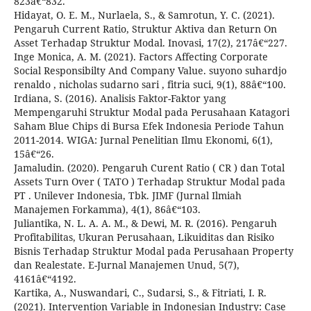
823â€“832.
Hidayat, O. E. M., Nurlaela, S., & Samrotun, Y. C. (2021).
Pengaruh Current Ratio, Struktur Aktiva dan Return On
Asset Terhadap Struktur Modal. Inovasi, 17(2), 217â€“227.
Inge Monica, A. M. (2021). Factors Affecting Corporate
Social Responsibilty And Company Value. suyono suhardjo
renaldo , nicholas sudarno sari , fitria suci, 9(1), 88â€“100.
Irdiana, S. (2016). Analisis Faktor-Faktor yang
Mempengaruhi Struktur Modal pada Perusahaan Katagori
Saham Blue Chips di Bursa Efek Indonesia Periode Tahun
2011-2014. WIGA: Jurnal Penelitian Ilmu Ekonomi, 6(1),
15â€“26.
Jamaludin. (2020). Pengaruh Curent Ratio ( CR ) dan Total
Assets Turn Over ( TATO ) Terhadap Struktur Modal pada
PT . Unilever Indonesia, Tbk. JIMF (Jurnal Ilmiah
Manajemen Forkamma), 4(1), 86â€“103.
Juliantika, N. L. A. A. M., & Dewi, M. R. (2016). Pengaruh
Profitabilitas, Ukuran Perusahaan, Likuiditas dan Risiko
Bisnis Terhadap Struktur Modal pada Perusahaan Property
dan Realestate. E-Jurnal Manajemen Unud, 5(7),
4161â€“4192.
Kartika, A., Nuswandari, C., Sudarsi, S., & Fitriati, I. R.
(2021). Intervention Variable in Indonesian Industry: Case