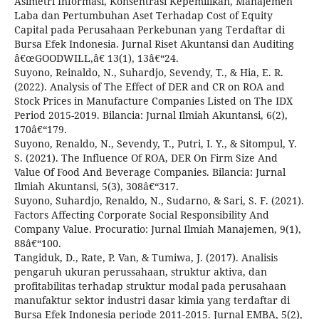
Asimetri Informasi, Konsentrasi Kepemilikan, Manajemen
Laba dan Pertumbuhan Aset Terhadap Cost of Equity
Capital pada Perusahaan Perkebunan yang Terdaftar di
Bursa Efek Indonesia. Jurnal Riset Akuntansi dan Auditing
â€œGOODWILL,â€ 13(1), 13â€“24.
Suyono, Reinaldo, N., Suhardjo, Sevendy, T., & Hia, E. R.
(2022). Analysis of The Effect of DER and CR on ROA and
Stock Prices in Manufacture Companies Listed on The IDX
Period 2015-2019. Bilancia: Jurnal Ilmiah Akuntansi, 6(2),
170â€“179.
Suyono, Renaldo, N., Sevendy, T., Putri, I. Y., & Sitompul, Y.
S. (2021). The Influence Of ROA, DER On Firm Size And
Value Of Food And Beverage Companies. Bilancia: Jurnal
Ilmiah Akuntansi, 5(3), 308â€“317.
Suyono, Suhardjo, Renaldo, N., Sudarno, & Sari, S. F. (2021).
Factors Affecting Corporate Social Responsibility And
Company Value. Procuratio: Jurnal Ilmiah Manajemen, 9(1),
88â€“100.
Tangiduk, D., Rate, P. Van, & Tumiwa, J. (2017). Analisis
pengaruh ukuran perussahaan, struktur aktiva, dan
profitabilitas terhadap struktur modal pada perusahaan
manufaktur sektor industri dasar kimia yang terdaftar di
Bursa Efek Indonesia periode 2011-2015. Jurnal EMBA, 5(2),