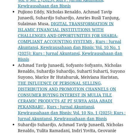
Kewirausahaan dan Bisnis
Pujiono Eddy, Nicholas Renaldo, Achmad Tavip
Junaedi, Suhardjo Suhardjo, Amries Rusli Tanjung,
Sulaiman Musa,
DIGITAL TRANSFORMATION IN
ISLAMIC FINANCIAL INSTITUTIONS WITH
CHALLENGES AND OPPORTUNITIES FOR SHARIA-
COMPLIANT ACCOUNTING SYSTEMS
,
Kurs : Jurnal
Akuntansi, Kewirausahaan dan Bisnis: Vol. 10 No. 1
(2025): Kurs : Jurnal Akuntansi, Kewirausahaan dan
Bisnis
Achmad Tavip Junaedi, Sofyanto Sofyanto, Nicholas
Renaldo, Suhardjo Suhardjo, Suharti Suharti, Suyono
Suyono, Marice Br Hutahuruk, Meiviana Haristan,
THE INFLUENCE OF PERSONAL SELLING,
DISTRIBUTION AND PROMOTION CHANNELS ON
CONSUMER BUYING INTEREST IN MULIA TILE
CERAMIC PRODUCTS AT PT SURYA ASIA ABADI
PEKANBARU
,
Kurs : Jurnal Akuntansi,
Kewirausahaan dan Bisnis: Vol. 10 No. 1 (2025): Kurs :
Jurnal Akuntansi, Kewirausahaan dan Bisnis
Suhardjo Suhardjo, Achmad Tavip Junaedi, Nicholas
Renaldo, Yulita Ramadani, Indri Yovita, Geovanie