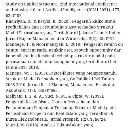
Study on Capital Structure. 2nd International Conference
on Industry 4.0 and Artificial Intelligence (ICIAI 2021), 175,
62â€“67.
Khoiriyah, D., & Rasyid, R. (2020). Pengaruh Risiko Bisnis,
Profitabilitas dan Pertumbuhan Aset terhadap Struktur
Modal Perusahaan yang Terdaftar di Jakarta Islamic Index.
Jurnal Kajian Manajemen dan Wirausaha, 2(2), 43â€“51.
Mandege, T., & Noormansyah, I. (2018). Pengaruh return on
equitu, current ratio, struktir aset, growth opportunity dan
kepemilikan institusional terhadap struktur modal pada
perusahaan oto otif dan komponen yang terdaftar di bei
tahun 2015-2018.
Manopo, W. F. (2013). Faktor-faktor yang Mempengaruhi
Struktur Modal Perbankan yang Go Public di Bei Tahun
2008-2010. Jurnal Riset Ekonomi, Manajemen, Bisnis dan
Akuntansi, 1(3), 653â€“663.
Meilyani, I. G. A. A., Suci, N. M., & Cipta, W. (2019).
Pengaruh Risiko Bisnis, Ukuran Perusahaan dan
Pertumbuhan Penjualan Terhadap Struktur Modal pada
Perusahaan Properti dan Real Estate yang Terdaftar Di
Bursa Efek Indonesia. Jurnal Prospek, 1(2), 15â€“24.
Murni, M. (2018). Analisis Faktor-Faktor yang