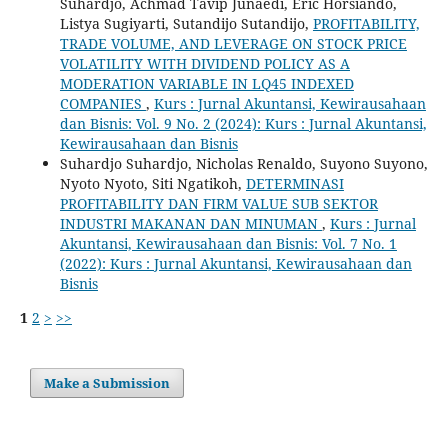
Suhardjo, Achmad Tavip Junaedi, Eric Horsiando,
Listya Sugiyarti, Sutandijo Sutandijo,
PROFITABILITY,
TRADE VOLUME, AND LEVERAGE ON STOCK PRICE
VOLATILITY WITH DIVIDEND POLICY AS A
MODERATION VARIABLE IN LQ45 INDEXED
COMPANIES
,
Kurs : Jurnal Akuntansi, Kewirausahaan
dan Bisnis: Vol. 9 No. 2 (2024): Kurs : Jurnal Akuntansi,
Kewirausahaan dan Bisnis
Suhardjo Suhardjo, Nicholas Renaldo, Suyono Suyono,
Nyoto Nyoto, Siti Ngatikoh,
DETERMINASI
PROFITABILITY DAN FIRM VALUE SUB SEKTOR
INDUSTRI MAKANAN DAN MINUMAN
,
Kurs : Jurnal
Akuntansi, Kewirausahaan dan Bisnis: Vol. 7 No. 1
(2022): Kurs : Jurnal Akuntansi, Kewirausahaan dan
Bisnis
1
2
>
>>
Make a Submission