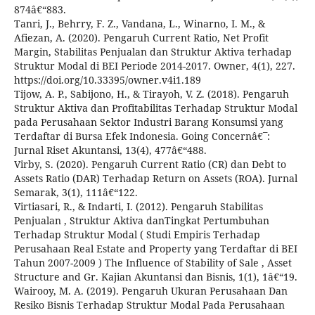
874â€“883.
Tanri, J., Behrry, F. Z., Vandana, L., Winarno, I. M., &
Afiezan, A. (2020). Pengaruh Current Ratio, Net Profit
Margin, Stabilitas Penjualan dan Struktur Aktiva terhadap
Struktur Modal di BEI Periode 2014-2017. Owner, 4(1), 227.
https://doi.org/10.33395/owner.v4i1.189
Tijow, A. P., Sabijono, H., & Tirayoh, V. Z. (2018). Pengaruh
Struktur Aktiva dan Profitabilitas Terhadap Struktur Modal
pada Perusahaan Sektor Industri Barang Konsumsi yang
Terdaftar di Bursa Efek Indonesia. Going Concernâ€¯:
Jurnal Riset Akuntansi, 13(4), 477â€“488.
Virby, S. (2020). Pengaruh Current Ratio (CR) dan Debt to
Assets Ratio (DAR) Terhadap Return on Assets (ROA). Jurnal
Semarak, 3(1), 111â€“122.
Virtiasari, R., & Indarti, I. (2012). Pengaruh Stabilitas
Penjualan , Struktur Aktiva danTingkat Pertumbuhan
Terhadap Struktur Modal ( Studi Empiris Terhadap
Perusahaan Real Estate and Property yang Terdaftar di BEI
Tahun 2007-2009 ) The Influence of Stability of Sale , Asset
Structure and Gr. Kajian Akuntansi dan Bisnis, 1(1), 1â€“19.
Wairooy, M. A. (2019). Pengaruh Ukuran Perusahaan Dan
Resiko Bisnis Terhadap Struktur Modal Pada Perusahaan