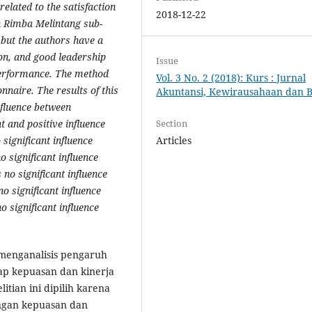
lated to the satisfaction
2018-12-22
n Rimba Melintang sub-
, but the authors have a
on, and good leadership
Issue
 performance. The method
Vol. 3 No. 2 (2018): Kurs : Jurnal
onnaire. The results of this
Akuntansi, Kewirausahaan dan B
influence between
Section
t and positive influence
Articles
 significant influence
o significant influence
no significant influence
o significant influence
 significant influence
 menganalisis pengaruh
ap kepuasan dan kinerja
tian ini dipilih karena
ngan kepuasan dan