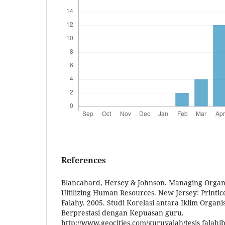
References
Blancahard, Hersey & Johnson. Managing Organi
Ultilizing Human Resources. New Jersey: Printice
Falahy. 2005. Studi Korelasi antara Iklim Organi
Berprestasi dengan Kepuasan guru.
http://www.geocities.com/guruvalah/tesis falahib