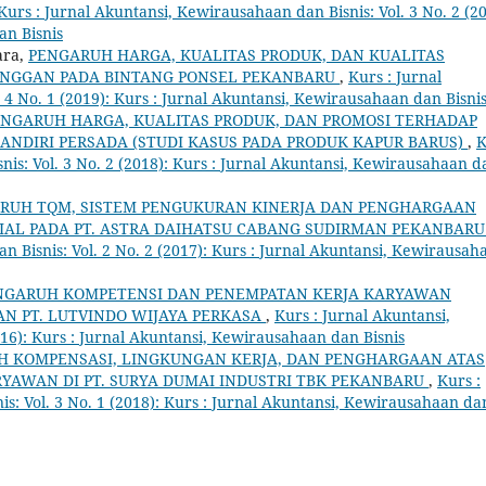
Kurs : Jurnal Akuntansi, Kewirausahaan dan Bisnis: Vol. 3 No. 2 (20
an Bisnis
ara,
PENGARUH HARGA, KUALITAS PRODUK, DAN KUALITAS
ANGGAN PADA BINTANG PONSEL PEKANBARU
,
Kurs : Jurnal
 4 No. 1 (2019): Kurs : Jurnal Akuntansi, Kewirausahaan dan Bisni
ENGARUH HARGA, KUALITAS PRODUK, DAN PROMOSI TERHADAP
ANDIRI PERSADA (STUDI KASUS PADA PRODUK KAPUR BARUS)
,
K
nis: Vol. 3 No. 2 (2018): Kurs : Jurnal Akuntansi, Kewirausahaan d
RUH TQM, SISTEM PENGUKURAN KINERJA DAN PENGHARGAAN
IAL PADA PT. ASTRA DAIHATSU CABANG SUDIRMAN PEKANBAR
n Bisnis: Vol. 2 No. 2 (2017): Kurs : Jurnal Akuntansi, Kewirausah
NGARUH KOMPETENSI DAN PENEMPATAN KERJA KARYAWAN
AN PT. LUTVINDO WIJAYA PERKASA
,
Kurs : Jurnal Akuntansi,
016): Kurs : Jurnal Akuntansi, Kewirausahaan dan Bisnis
H KOMPENSASI, LINGKUNGAN KERJA, DAN PENGHARGAAN ATAS
RYAWAN DI PT. SURYA DUMAI INDUSTRI TBK PEKANBARU
,
Kurs :
s: Vol. 3 No. 1 (2018): Kurs : Jurnal Akuntansi, Kewirausahaan da