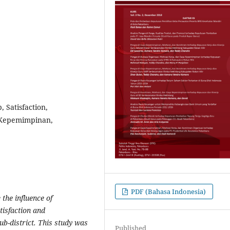
 Satisfaction,
 Kepemimpinan,
PDF (Bahasa Indonesia)
the influence of
tisfaction and
b-district. This study was
Published