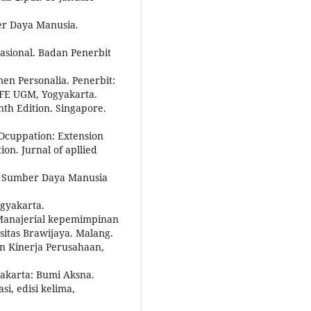
r Daya Manusia.
asional. Badan Penerbit
n Personalia. Penerbit:
FE UGM, Yogyakarta.
nth Edition. Singapore.
 Ocuppation: Extension
on. Jurnal of apllied
 Sumber Daya Manusia
gyakarta.
s Manajerial kepemimpinan
itas Brawijaya. Malang.
an Kinerja Perusahaan,
Jakarta: Bumi Aksna.
i, edisi kelima,