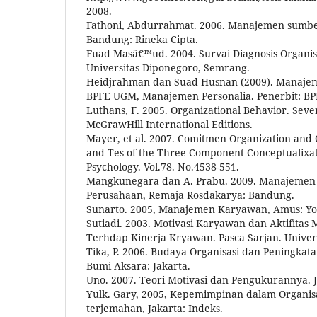
2008.
Fathoni, Abdurrahmat. 2006. Manajemen sumbe
Bandung: Rineka Cipta.
Fuad Masâ€™ud. 2004. Survai Diagnosis Organis
Universitas Diponegoro, Semrang.
Heidjrahman dan Suad Husnan (2009). Manajeme
BPFE UGM, Manajemen Personalia. Penerbit: BP
Luthans, F. 2005. Organizational Behavior. Seve
McGrawHill International Editions.
Mayer, et al. 2007. Comitmen Organization and
and Tes of the Three Component Conceptualixati
Psychology. Vol.78. No.4538-551.
Mangkunegara dan A. Prabu. 2009. Manajemen
Perusahaan, Remaja Rosdakarya: Bandung.
Sunarto. 2005, Manajemen Karyawan, Amus: Yo
Sutiadi. 2003. Motivasi Karyawan dan Aktifita
Terhdap Kinerja Kryawan. Pasca Sarjan. Univers
Tika, P. 2006. Budaya Organisasi dan Peningkat
Bumi Aksara: Jakarta.
Uno. 2007. Teori Motivasi dan Pengukurannya. 
Yulk. Gary, 2005, Kepemimpinan dalam Organisas
terjemahan, Jakarta: Indeks.