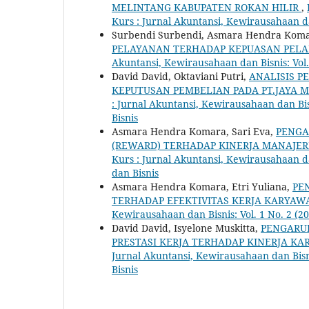
MELINTANG KABUPATEN ROKAN HILIR
,
Kurs : Jurnal Akuntansi, Kewirausahaan d
Surbendi Surbendi, Asmara Hendra Kom
PELAYANAN TERHADAP KEPUASAN PEL
Akuntansi, Kewirausahaan dan Bisnis: Vol.
David David, Oktaviani Putri,
ANALISIS P
KEPUTUSAN PEMBELIAN PADA PT.JAYA M
: Jurnal Akuntansi, Kewirausahaan dan Bis
Bisnis
Asmara Hendra Komara, Sari Eva,
PENGA
(REWARD) TERHADAP KINERJA MANAJER
Kurs : Jurnal Akuntansi, Kewirausahaan da
dan Bisnis
Asmara Hendra Komara, Etri Yuliana,
PE
TERHADAP EFEKTIVITAS KERJA KARYAW
Kewirausahaan dan Bisnis: Vol. 1 No. 2 (2
David David, Isyelone Muskitta,
PENGARU
PRESTASI KERJA TERHADAP KINERJA KA
Jurnal Akuntansi, Kewirausahaan dan Bisni
Bisnis