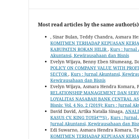
Most read articles by the same author(s)
, Sinar Bulan, Teddy Chandra, Asmara H
KOMITMEN TERHADAP KEPUASAN KERJA
KABUPATEN ROKAN HILIR
,
Kurs : Jurnal
Akuntansi, Kewirausahaan dan Bisnis
Evelyn Wijaya, Benny Eben Situmeang, Da
POLICY ON COMPANY VALUE WITH PROFI
SECTOR
,
Kurs : Jurnal Akuntansi, Kewirau
Kewirausahaan dan Bisnis
Evelyn Wijaya, Asmara Hendra Komara, P
RELATIONSHIP MANAGEMENT DAN SERV
LOYALITAS NASABAH BANK CENTRAL A
Bisnis: Vol. 4 No. 2 (2019): Kurs : Jurnal
David David, Artika Natalia Sinaga,
ANALI
KASUS CV. KING TOYâ€™S)
,
Kurs : Jurnal
Jurnal Akuntansi, Kewirausahaan dan Bisn
Edi Suwarno, Asmara Hendra Komara, T
KOMITMEN TERHADAP KEPUASAN KERJA