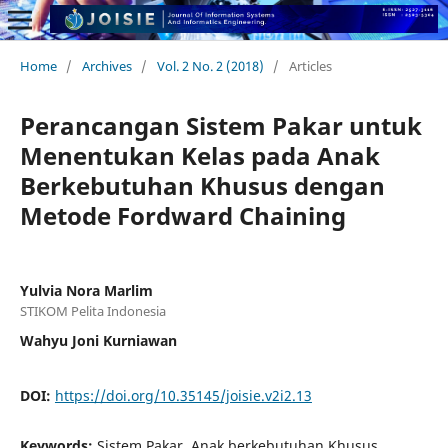
Home
/
Archives
/
Vol. 2 No. 2 (2018)
/
Articles
Perancangan Sistem Pakar untuk
Menentukan Kelas pada Anak
Berkebutuhan Khusus dengan
Metode Fordward Chaining
Yulvia Nora Marlim
STIKOM Pelita Indonesia
Wahyu Joni Kurniawan
DOI:
https://doi.org/10.35145/joisie.v2i2.13
Keywords:
Sistem Pakar, Anak berkebutuhan Khusus,