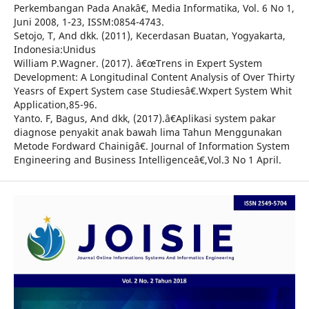
Perkembangan Pada Anakâ€, Media Informatika, Vol. 6 No 1,
Juni 2008, 1-23, ISSM:0854-4743.
Setojo, T, And dkk. (2011), Kecerdasan Buatan, Yogyakarta,
Indonesia:Unidus
William P.Wagner. (2017). â€œTrens in Expert System
Development: A Longitudinal Content Analysis of Over Thirty
Yeasrs of Expert System case Studiesâ€.Wxpert System Whit
Application,85-96.
Yanto. F, Bagus, And dkk, (2017).â€Aplikasi system pakar
diagnose penyakit anak bawah lima Tahun Menggunakan
Metode Fordward Chainigâ€. Journal of Information System
Engineering and Business Intelligenceâ€,Vol.3 No 1 April.