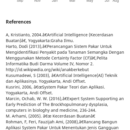
References
A, Kristianto, 2004.â€Artificial Intelligence (Kecerdasan
Buatan)â€, Yogyakarta:Graha Ilmu.
Harto, Dodi (2013),â€Perancangan Sistem Pakar Untuk
Mengidentifikasi Penyakit pada Tanaman Semangka Dengan
Menggunakan Metode Certainty Factor (CF)â€,Pelita
Informatika Budi Darma Volume IV, Nomor 2.
http://id.wikipwdia.org/wiki/anakberkebut
Kusumadewi, S (2003), â€Artificial Intelligence(AI) Teknik
dan Aplikasinya. Yogyakarta, Andi Offset.
Kusrini, 2006, â€œSystem Pakar Teori dan Aplikasi.
Yogyakarta, Andi Offset.
Marcin, Ochab, W. W. (2016),â€Expert System Supporting an
Early Prediction of The Brockhopulmonary dysplasia,
computers in biologhy and medicine, 236-244.
M. Arhami, (2005). â€œ Kecerdasan Buatanâ€
Rohman, F, Feri, Fauzijah Ami, (2008),â€Rancang Bangun
Aplikasi System Pakar Untuk Menentukan Jenis Gangguan