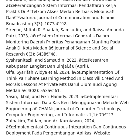
â€œPerancangan Sistem Informasi Pendaftaran Kerja
Praktik Di PTTelkom Akses Medan Berbasis Mobile.â€
Daâ€™watuna: Journal of Communication and Islamic
Broadcasting 3(3): 1077â€“92.
Siregar, Miftah R. Saadah, Samsudin, and Raissa Amanda
Putri. 2023. â€œSistem Informasi Geografis Dalam
Monitoring Daerah Prioritas Penanganan Stunting Pada
Anak Di Kota Medan.â€ Journal of Science and Social
Research 6(3): 643â€“48.
Syahranitazli, and Samsudin. 2023. â€œPesantren
Kabupaten Langkat Dan Binjai.â€ (April).
Ulfa, Syarifah Widya et al. 2024. â€œImplementation Of
Think Pair Share Learning Method In Class Viii Creed And
Morals Lessons At Private Mts Darul Ulum Budi Agung
Medan.â€ 4(02): 553â€“61.
Yasin, Ikbal, and Fikri Hamidy. 2023. â€œImplementasi
Sistem Informasi Data Kas Kecil Menggunakan Metode Web
Engineering.â€ CHAIN: Journal of Computer Technology,
Computer Engineering, and Informatics 1(1): 7â€“13.
Zulhakim, Zaidan, and Ari Kurniawan. 2024.
â€œImplementasi Continuous Integration Dan Continuous
Deployment Pada Pengembangan Aplikasi Website