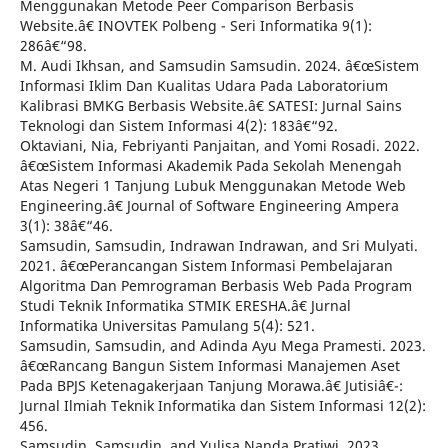
Menggunakan Metode Peer Comparison Berbasis
Website.â€ INOVTEK Polbeng - Seri Informatika 9(1):
286â€“98.
M. Audi Ikhsan, and Samsudin Samsudin. 2024. â€œSistem
Informasi Iklim Dan Kualitas Udara Pada Laboratorium
Kalibrasi BMKG Berbasis Website.â€ SATESI: Jurnal Sains
Teknologi dan Sistem Informasi 4(2): 183â€“92.
Oktaviani, Nia, Febriyanti Panjaitan, and Yomi Rosadi. 2022.
â€œSistem Informasi Akademik Pada Sekolah Menengah
Atas Negeri 1 Tanjung Lubuk Menggunakan Metode Web
Engineering.â€ Journal of Software Engineering Ampera
3(1): 38â€“46.
Samsudin, Samsudin, Indrawan Indrawan, and Sri Mulyati.
2021. â€œPerancangan Sistem Informasi Pembelajaran
Algoritma Dan Pemrograman Berbasis Web Pada Program
Studi Teknik Informatika STMIK ERESHA.â€ Jurnal
Informatika Universitas Pamulang 5(4): 521.
Samsudin, Samsudin, and Adinda Ayu Mega Pramesti. 2023.
â€œRancang Bangun Sistem Informasi Manajemen Aset
Pada BPJS Ketenagakerjaan Tanjung Morawa.â€ Jutisiâ€¯:
Jurnal Ilmiah Teknik Informatika dan Sistem Informasi 12(2):
456.
Samsudin, Samsudin, and Yulisa Nanda Pratiwi. 2023.