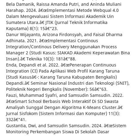
Bela Damanik, Raissa Amanda Putri, and Aninda Muliani
Harahap. 2024. â€œImplementasi Metode Webqual 4.0
Dalam Mengevaluasi Sistem Informasi Akademik Uin
Sumatera Utara.â€ JTIK (Jurnal Teknik Informatika
Kaputama) 8(1): 15â€“23.
Danur Wijayanto, Arizona Firdonsyah, and Faisal Dharma
Adhinata. 2021. â€œImplementasi Continous
Integration/Continous Delivery Menggunakan Process
Manager 2 (Studi Kasus: SIAKAD Akademi Keperawatan Bina
Insan).â€ Teknika 10(3): 181â€“88.
Enda, Depandi et al. 2022. â€œPenerapan Continuous
Integration (CI) Pada Aplikasi Web Profil Karang Taruna
(Studi Kasusâ€¯: Karang Taruna Kabupaten Bengkalis)
Depandi.â€ Seminar Nasional Industri dan Teknologi (SNIT),
Politeknik Negeri Bengkalis (November): 56â€“63.
Fauzi, Muhammad Syafri, and Samsudin Samsudin. 2022.
â€œSmart School Berbasis Web Interaktif Di SD Swasta
Amaliyah Sunggal Dengan Algoritma K-Means Cluster.â€
Jurnal Sisfokom (Sistem Informasi dan Komputer) 11(3):
332â€“41.
Gustantia, Dwi, and Samsudin Samsudin. 2024. â€œSistem
Monitoring Perkembangan Siswa Di Sekolah Dasar